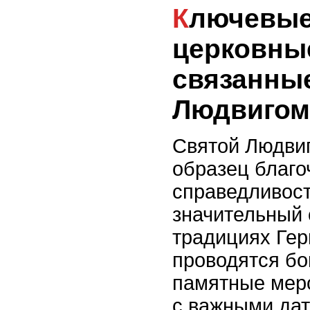
Ключевые даты и
церковны
связанны
Людвигом
Святой Людвиг
образец благо
справедливост
значительный 
традициях Гер
проводятся бо
памятные мер
с важными дат