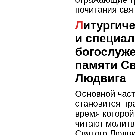
почитания свя
Литургические практики
и специа
богослуже
памяти Св
Людвига
Основной част
становится пр
время которо
читают молит
Святого Людви