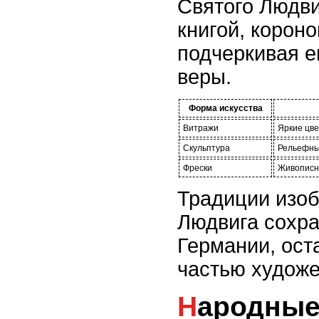
Святого Людви
книгой, короно
подчеркивая е
веры.
Форма искусства
Витражи
Яркие цве
Скульптура
Рельефны
Фрески
Живописн
Традиции изо
Людвига сохра
Германии, ост
частью художе
Народные обряды и