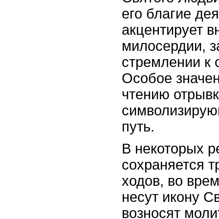
его благие де
акцентирует в
милосердии, з
стремлении к 
Особое значен
чтению отрывк
символизирую
путь.
В некоторых р
сохраняется т
ходов, во вре
несут икону С
возносят моли