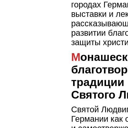
городах Герма
выставки и ле
рассказывающи
развитии благ
защиты христи
Монашеские обеты и
благотво
традиции 
Святого 
Святой Людвиг
Германии как 