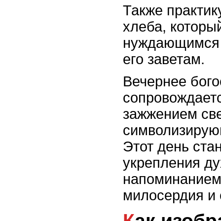
Также практик
хлеба, которы
нуждающимся 
его заветам.
Вечернее бог
сопровождаетс
зажжением све
символизирую
Этот день ста
укрепления ду
напоминанием
милосердия и 
Как изображали Святого