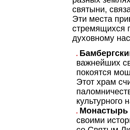
святыни, связ
Эти места пр
стремящихся п
духовному на
Бамбергски
важнейших св
покоятся мощ
Этот храм сч
паломничеств
культурного 
Монастырь
своими истор
со Святым Лю