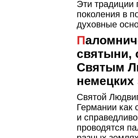
Эти традиции 
поколения в п
духовные осн
Паломничества и
святыни, 
Святым Л
немецких
Святой Людвиг
Германии как 
и справедливос
проводятся па
разных земля