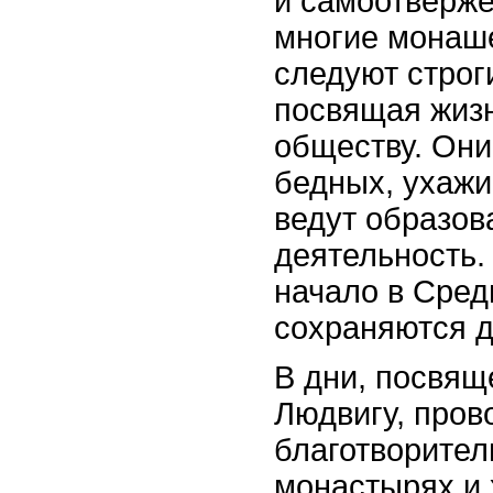
и самоотверже
многие монаш
следуют строг
посвящая жиз
обществу. Он
бедных, ухажи
ведут образов
деятельность.
начало в Сред
сохраняются д
В дни, посвя
Людвигу, пров
благотворител
монастырях и 