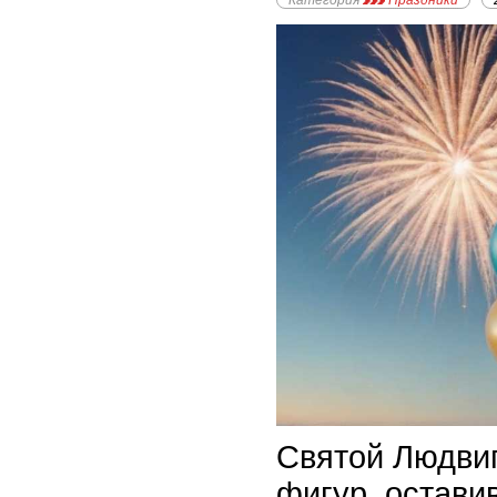
Категория
Праздники
Святой Людвиг
фигур, остави