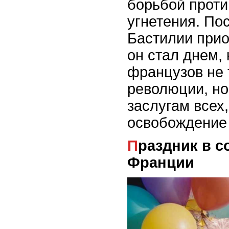
борьбой проти
угнетения. По
Бастилии при
он стал днем,
французов не 
революции, но
заслугам всех,
освобождение
Праздник в современной
Франции