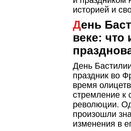
и праздником 
историей и св
День Бастилии в XX
веке: что
празднов
День Бастилии
праздник во Ф
время олицетв
стремление к 
революции. Од
произошли зн
изменения в е