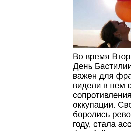
Во время Вто
День Бастили
важен для фра
видели в нем 
сопротивлени
оккупации. Св
боролись рев
году, стала ас