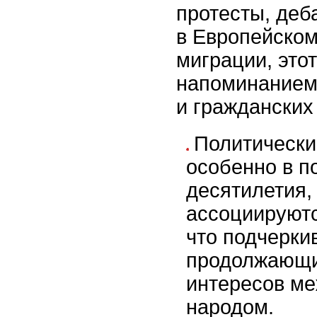
протесты, деб
в Европейско
миграции, это
напоминанием
и гражданских
Политически
особенно в п
десятилетия,
ассоциируютс
что подчерки
продолжающи
интересов ме
народом.