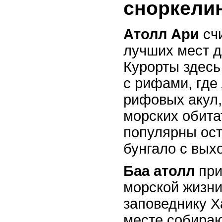
сноркели
Атолл Ари
счи
лучших мест д
Курорты здес
с рифами, где 
рифовых акул,
морских обита
популярны ос
бунгало с вых
Баа атолл
при
морской жизни
заповеднику Х
месте собираю