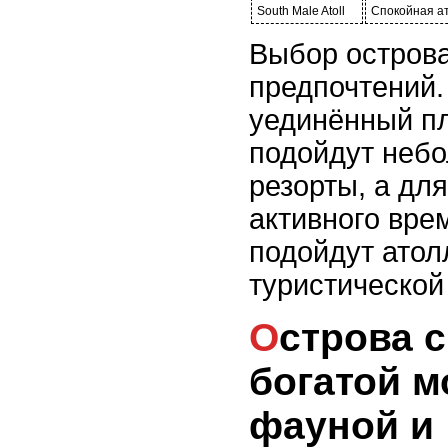
South Male Atoll
Спокойная а
Выбор острова
предпочтений.
уединённый п
подойдут небо
резорты, а дл
активного вр
подойдут атол
туристической
Острова с самой
богатой м
фауной и