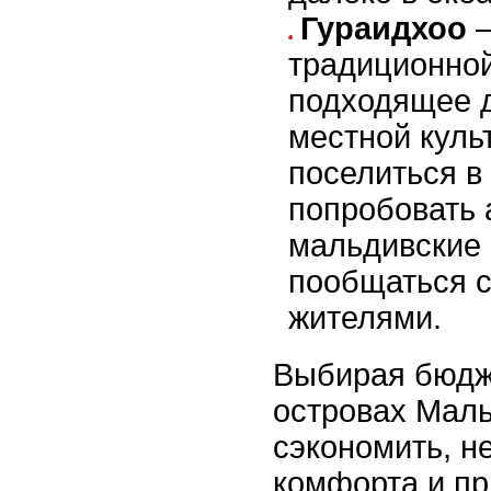
Гураидхоо
–
традиционно
подходящее д
местной куль
поселиться в
попробовать 
мальдивские
пообщаться 
жителями.
Выбирая бюдж
островах Мал
сэкономить, н
комфорта и пр