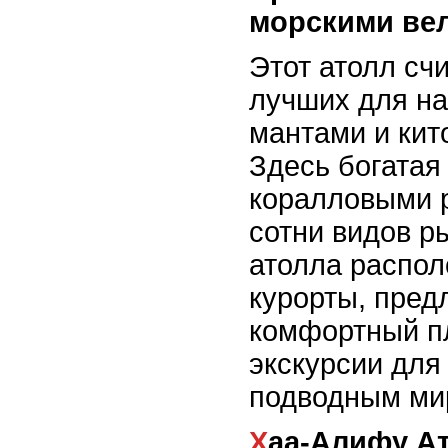
морскими ве
Этот атолл сч
лучших для н
мантами и кит
Здесь богатая
коралловыми 
сотни видов р
атолла распо
курорты, пре
комфортный п
экскурсии для
подводным ми
Хаа-Алифу Атолл – заповедный