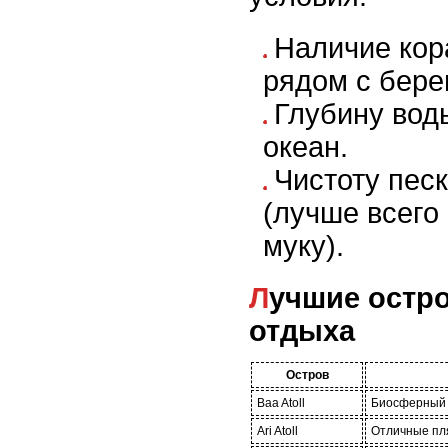
Наличие ко
рядом с бере
Глубину вод
океан.
Чистоту песк
(лучше всего
муку).
Лучшие острова для пляжного
отдыха
Остров
Baa Atoll
Биосферный 
Ari Atoll
Отличные пл