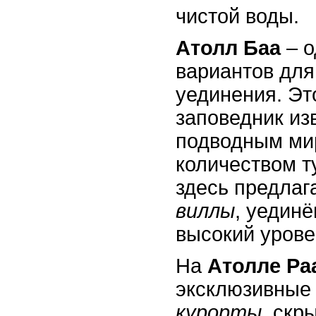
чистой воды.
Атолл Баа
– о
вариантов дл
уединения. Э
заповедник из
подводным ми
количеством т
здесь предла
виллы
, уедин
высокий урове
На
Атолле Ра
эксклюзивны
курорты
, скр