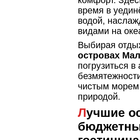
комфорт. Здес
время в уедин
водой, насла
видами на оке
Выбирая отды
островах Ма
погрузиться в
безмятежност
чистым морем
природой.
Лучшие острова с
бюджетн