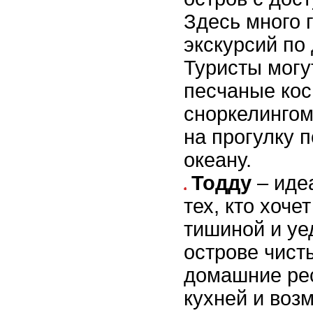
Здесь много 
экскурсий по
Туристы могу
песчаные кос
сноркелингом
на прогулку 
океану.
Тодду
– иде
тех, кто хоче
тишиной и уе
острове чист
домашние ре
кухней и воз