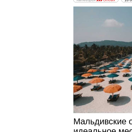
Категория
Отдых
18 
Мальдивские о
идеальное мес