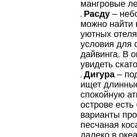
мангровые ле
Расду
– небо
можно найти 
уютных отеля
условия для 
дайвинга. В 
увидеть скат
Дигура
– под
ищет длинны
спокойную ат
острове есть
варианты про
песчаная кос
далеко в океа