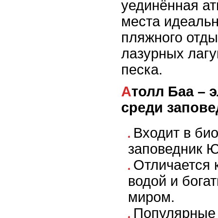
уединённая ат
места идеальн
пляжного отды
лазурных лагу
песка.
Атолл Баа – элитный отдых
среди запов
Входит в би
заповедник 
Отличается 
водой и бога
миром.
Популярные