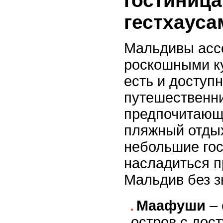
гостиница
гестхауса
Мальдивы асс
роскошными ку
есть и доступ
путешественни
предпочитающ
пляжный отдых
небольшие го
насладиться п
Мальдив без з
Маафуши
– 
остров с дос