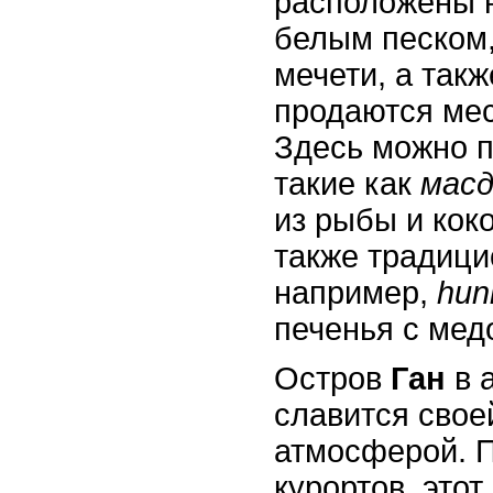
расположены н
белым песком,
мечети, а такж
продаются ме
Здесь можно п
такие как
масд
из рыбы и кок
также традици
например,
hun
печенья с мед
Остров
Ган
в 
славится свое
атмосферой. 
курортов, этот