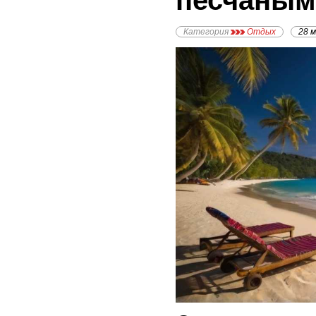
песчаным
Категория
Отдых
28 