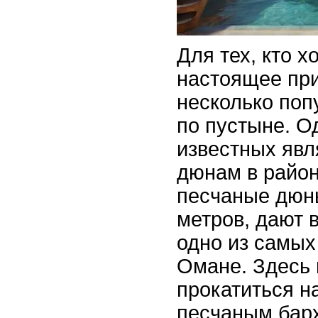
Для тех, кто х
настоящее при
несколько по
по пустыне. О
известных явл
дюнам в район
песчаные дюны
метров, дают 
одно из самых
Омане. Здесь 
прокатиться н
песчаным барх