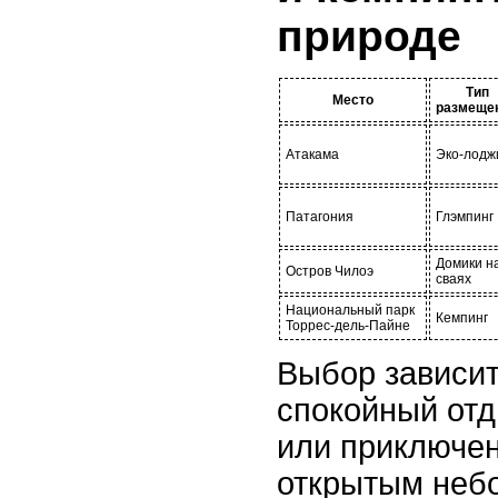
природе
Тип
Место
размеще
Атакама
Эко-лодж
Патагония
Глэмпинг
Домики н
Остров Чилоэ
сваях
Национальный парк
Кемпинг
Торрес-дель-Пайне
Выбор зависит
спокойный отд
или приключен
открытым неб