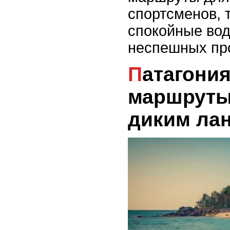
спортсменов, 
спокойные во
неспешных про
Патагония: пешие
маршруты
диким ла