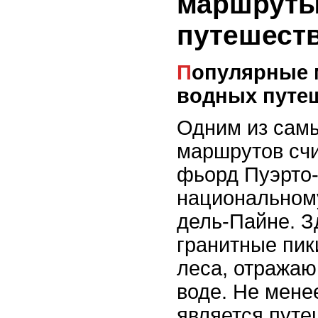
маршруты
путешеств
Популярные маршруты для
водных путе
Одним из сам
маршрутов счи
фьорд Пуэрто-
национальному
дель-Пайне. З
гранитные пик
леса, отража
воде. Не мен
является путе