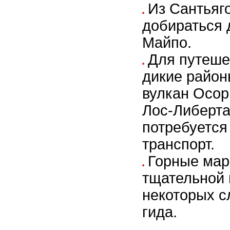
Из Сантьяг
добираться 
Майпо.
Для путеше
дикие район
вулкан Осор
Лос-Либерта
потребуетс
транспорт.
Горные мар
тщательной п
некоторых с
гида.