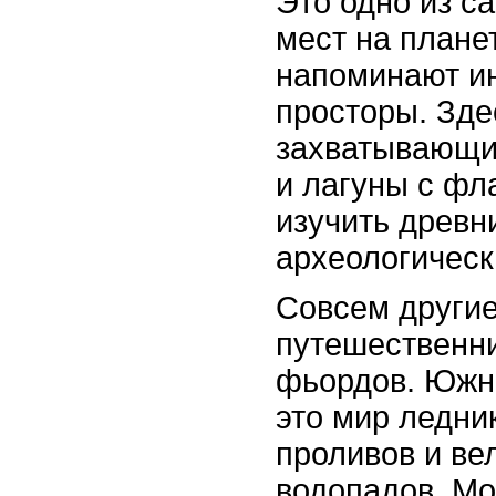
Это одно из с
мест на плане
напоминают и
просторы. Зд
захватывающие
и лагуны с фл
изучить древн
археологическ
Совсем другие
путешественни
фьордов. Южна
это мир ледни
проливов и ве
водопадов. Мо