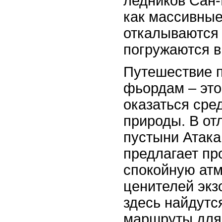
ледников Сан
как массивны
откалываются 
погружаются в
Путешествие 
фьордам – это
оказаться сре
природы. В от
пустыни Атака
предлагает пр
спокойную ат
ценителей экз
здесь найдутс
маршруты для