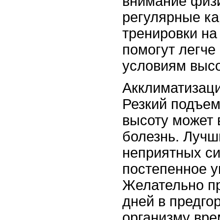
внимание физи
регулярные ка
тренировки на
помогут легче
условиям высо
Акклиматизаци
Резкий подъем
высоту может 
болезнь. Лучш
неприятных с
постепенное у
Желательно пр
дней в предго
организму вре