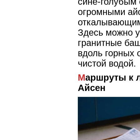
сине-голубым 
огромными ай
откалывающими
Здесь можно 
гранитные баш
вдоль горных 
чистой водой.
Маршруты к ледникам в регионе
Айсен