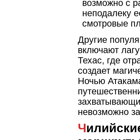
возможно с р
неподалеку е
смотровые п
Другие попул
включают лагу
Техас, где отр
создает магич
Ночью Атакама
путешественн
захватывающи
невозможно за
Чилийские фьорды: