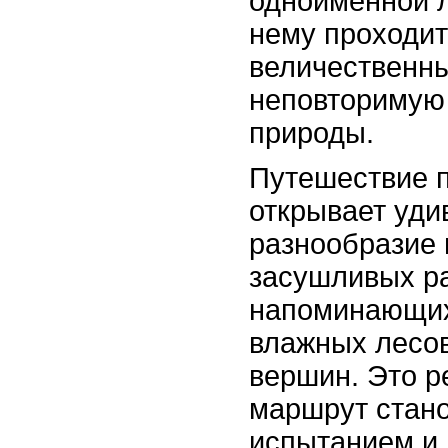
одноименной л
нему проходит
величественн
неповторимую
природы.
Путешествие п
открывает уди
разнообразие 
засушливых р
напоминающих
влажных лесо
вершин. Это р
маршрут стан
испытанием и