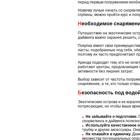
перед первым погружением необхо
Новичку лучше начать со сноркели
глубины, можно пройти курс и по
Необходимое снаряжени
Путешествие на экзотические ост
дайвинга важно заранее решить, 
Покупка имеет свои преимущества
ласты, подобранные под себя, обе
поэтому их часто предпочитают п
Аренда подходит тем, кто не хоч
работают центры, предлагающие ш
активности без лишних затрат.
Выбор зависит от частоты погруж
снаряжение, а те, кто только откр
Безопасность под водо
Экзотические острова и их коралл
потрясающие, но чтобы ваше врем
Не забывайте о подготовке.
П
сноркелинга и дайвинга полезн
Используйте качественное о
трубку и другие аксессуары. О
Не плавайте в одиночку.
Даже
множества потенциальных опасн