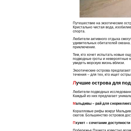
Путешествие на экзотические ост
Кристально чистая вода, изобили
спорта.
Любители активного отдыха смогу
удивительных обитателей океана.
приключение.
Тем, кто хочет испытать новые о
подводные гроты и невероятные к
увидеть морскую жизнь вблизи.
Экзотические острова предлагают
течения – для тех, кто ищет остр
Лучшие острова для по
Любители подводных исследований
Каждый из них предлагает уникаль
Мальдивы – рай для сноркелинг
Коралловые рифы вокруг Мальдив 
скатов. Большинство островов дос
Пхукет – сочетание доступности
Побережье Пхукета известно возм