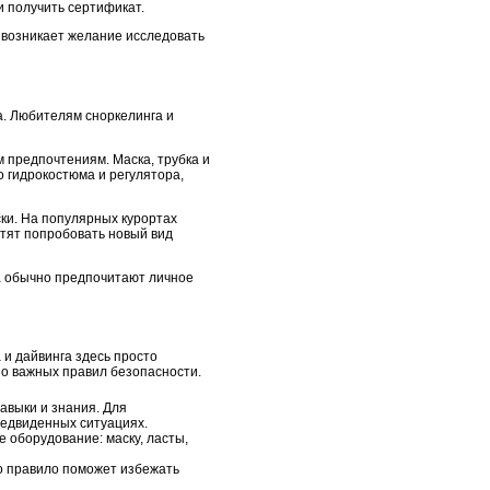
и получить сертификат.
и возникает желание исследовать
а. Любителям сноркелинга и
 предпочтениям. Маска, трубка и
о гидрокостюма и регулятора,
ки. На популярных курортах
тят попробовать новый вид
а обычно предпочитают личное
 и дайвинга здесь просто
но важных правил безопасности.
навыки и знания. Для
редвиденных ситуациях.
 оборудование: маску, ласты,
то правило поможет избежать