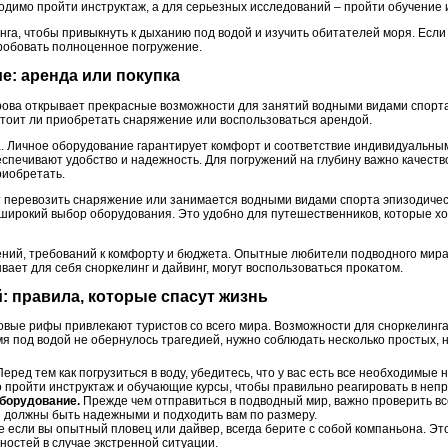
димо пройти инструктаж, а для серьезных исследований – пройти обучение 
нга, чтобы привыкнуть к дыханию под водой и изучить обитателей моря. Есл
пробовать полноценное погружение.
е: аренда или покупка
рова открывает прекрасные возможности для занятий водными видами спорт
стоит ли приобретать снаряжение или воспользоваться арендой.
. Личное оборудование гарантирует комфорт и соответствие индивидуальным
спечивают удобство и надежность. Для погружений на глубину важно качеств
риобретать.
ет перевозить снаряжение или занимается водными видами спорта эпизодичес
ирокий выбор оборудования. Это удобно для путешественников, которые хо
ений, требований к комфорту и бюджета. Опытные любители подводного мир
ывает для себя сноркелинг и дайвинг, могут воспользоваться прокатом.
й: правила, которые спасут жизнь
овые рифы привлекают туристов со всего мира. Возможности для сноркелинга
я под водой не обернулось трагедией, нужно соблюдать несколько простых, 
еред тем как погрузиться в воду, убедитесь, что у вас есть все необходимые 
о пройти инструктаж и обучающие курсы, чтобы правильно реагировать в неп
борудование.
Прежде чем отправиться в подводный мир, важно проверить все
ни должны быть надежными и подходить вам по размеру.
 если вы опытный пловец или дайвер, всегда берите с собой компаньона. Э
остей в случае экстренной ситуации.