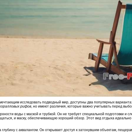
 мечтающим исследовать подводный мир, доступны два популярных варианта
коралловых рифов
, но имеют различия, которые важно учитывать перед выбо
рхности воды с маской и трубкой. Он не требует специальной подготовки и с
ещаться, и маску, обеспечивающую хороший обзор. Этот вид отдыха идеально
 глубину с аквалангом. Он открывает доступ к затонувшим объектам, пещер