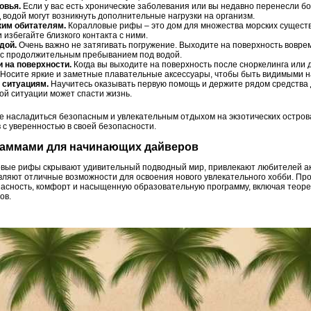
овья.
Если у вас есть хронические заболевания или вы недавно перенесли бо
 водой могут возникнуть дополнительные нагрузки на организм.
ким обитателям.
Коралловые рифы – это дом для множества морских существ,
 избегайте близкого контакта с ними.
дой.
Очень важно не затягивать погружение. Выходите на поверхность воврем
х с продолжительным пребыванием под водой.
 на поверхности.
Когда вы выходите на поверхность после сноркелинга или д
. Носите яркие и заметные плавательные аксессуары, чтобы быть видимыми н
 ситуациям.
Научитесь оказывать первую помощь и держите рядом средства 
ой ситуации может спасти жизнь.
е насладиться безопасным и увлекательным отдыхом на экзотических остров
с уверенностью в своей безопасности.
граммами для начинающих дайверов
ловые рифы скрывают удивительный подводный мир, привлекают любителей а
вляют отличные возможности для освоения нового увлекательного хобби. Про
асность, комфорт и насыщенную образовательную программу, включая теорет
ов.