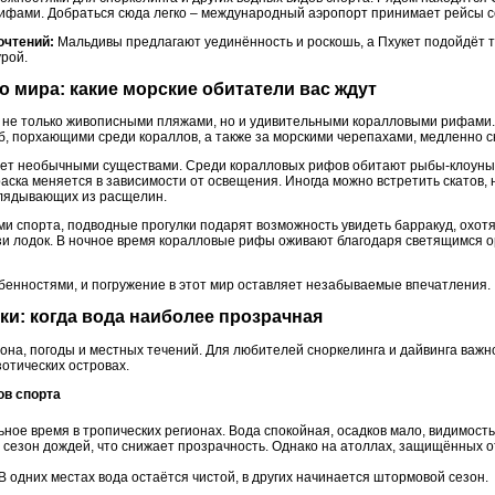
фами. Добраться сюда легко – международный аэропорт принимает рейсы со
очтений:
Мальдивы предлагают уединённость и роскошь, а Пхукет подойдёт т
рой.
о мира: какие морские обитатели вас ждут
 не только живописными пляжами, но и удивительными коралловыми рифами.
б, порхающими среди кораллов, а также за морскими черепахами, медленно с
ует необычными существами. Среди коралловых рифов обитают рыбы-клоуны,
раска меняется в зависимости от освещения. Иногда можно встретить скатов
ыглядывающих из расщелин.
ми спорта, подводные прогулки подарят возможность увидеть барракуд, охотя
зи лодок. В ночное время коралловые рифы оживают благодаря светящимся 
бенностями, и погружение в этот мир оставляет незабываемые впечатления.
дки: когда вода наиболее прозрачная
она, погоды и местных течений. Для любителей сноркелинга и дайвинга важн
отических островах.
ов спорта
ное время в тропических регионах. Вода спокойная, осадков мало, видимость
 сезон дождей, что снижает прозрачность. Однако на атоллах, защищённых о
 одних местах вода остаётся чистой, в других начинается штормовой сезон.