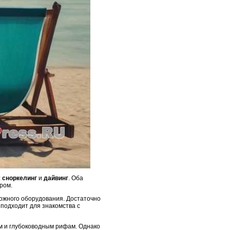
:
сноркелинг
и
дайвинг
. Оба
ром.
ложного оборудования. Достаточно
 подходит для знакомства с
ам и глубоководным рифам. Однако