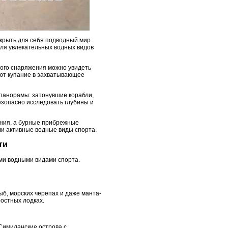
ткрыть для себя подводный мир.
для увлекательных водных видов
ного снаряжения можно увидеть
ают купание в захватывающее
 панорамы: затонувшие корабли,
зопасно исследовать глубины и
ания, а бурные прибрежные
или активные водные виды спорта.
ти
ми водными видами спорта.
б, морских черепах и даже манта-
ростных лодках.
Симиланские острова с