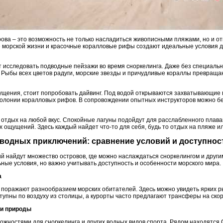
рова – это возможность не только насладиться живописными пляжами, но и о
е морской жизни и красочные коралловые рифы создают идеальные условия 
т исследовать подводные пейзажи во время сноркелинга. Даже без специаль
 Рыбы всех цветов радуги, морские звезды и причудливые кораллы превращ
щущения, стоит попробовать дайвинг. Под водой открываются захватывающие
олонии коралловых рифов. В сопровождении опытных инструкторов можно бе
 отдых на любой вкус. Спокойные лагуны подойдут для расслабленного плав
ых ощущений. Здесь каждый найдет что-то для себя, будь то отдых на пляже 
дводных приключений: сравнение условий и доступнос
 найдут множество островов, где можно наслаждаться сноркелингом и други
ные условия, но важно учитывать доступность и особенности морского мира.
а
поражают разнообразием морских обитателей. Здесь можно увидеть ярких ры
тупны по воздуху из столицы, а курорты часто предлагают трансферы на ско
 и природы
ожностями для сноркелинга и других водных видов спорта. Рядом находятся 