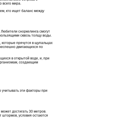
 всего мира.
ем, кто ищет баланс между
 Любители сноркелинга смогут
кользящими сквозь толщу воды.
 которые прячутся в щупальцах
, неспешно двигающихся по
щихся в открытой воде, и, при
организмам, создающим
о учитывать эти факторы при
 может достигать 30 метров.
т штормов, условия остаются