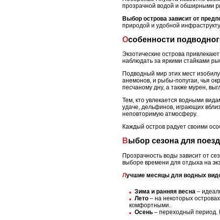
прозрачной водой и обширными ри
Выбор острова зависит от предп
природой и удобной инфраструкту
Особенности подводног
Экзотические острова привлекают
наблюдать за яркими стайками ры
Подводный мир этих мест изобил
анемонов, и рыбы-попугаи, чья ок
песчаному дну, а также мурен, в
Тем, кто увлекается водными вида
удаче, дельфинов, играющих вбли
неповторимую атмосферу.
Каждый остров радует своими осо
Выбор сезона для поез
Прозрачность воды зависит от сез
выборе времени для отдыха на экз
Лучшие месяцы для водных вид
Зима и ранняя весна
– идеаль
Лето
– на некоторых островах
комфортными.
Осень
– переходный период. В