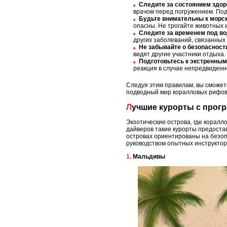
Следите за состоянием здор
врачом перед погружением. Под
Будьте внимательны к морс
опасны. Не трогайте животных и
Следите за временем под во
других заболеваний, связанны
Не забывайте о безопасности
видят другие участники отдыха
Подготовьтесь к экстренным
реакция в случае непредвиденн
Следуя этим правилам, вы сможет
подводный мир коралловых рифов 
Лучшие курорты с про
Экзотические острова, где корал
дайверов такие курорты предоста
островах ориентированы на безоп
руководством опытных инструктор
1. Мальдивы