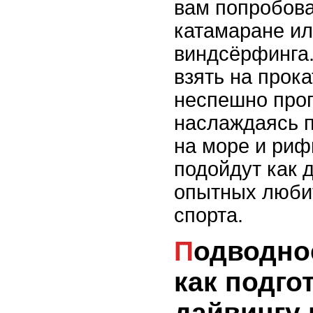
вам попробова
катамаране ил
виндсёрфинга.
взять на прока
неспешно проп
наслаждаясь 
на море и риф
подойдут как д
опытных люби
спорта.
Подводное погружение:
как подго
дайвингу 