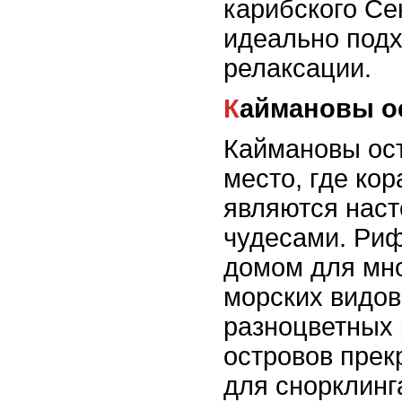
карибского Се
идеально подх
релаксации.
Каймановы о
Каймановы ост
место, где ко
являются нас
чудесами. Ри
домом для мно
морских видов
разноцветных 
островов прек
для снорклинга