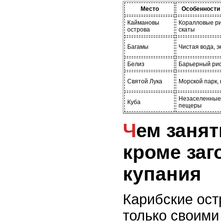
Место
Особенности
Каймановы
Коралловые р
острова
скаты
Багамы
Чистая вода, 
Белиз
Барьерный риф
Святой Лука
Морской парк,
Незаселенные
Куба
пещеры
Чем заняться на пляже,
кроме заг
купания
Карибские ост
только своим