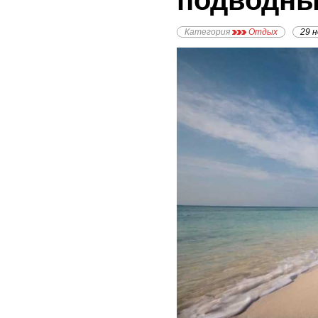
подводны
Категория
Отдых
29 