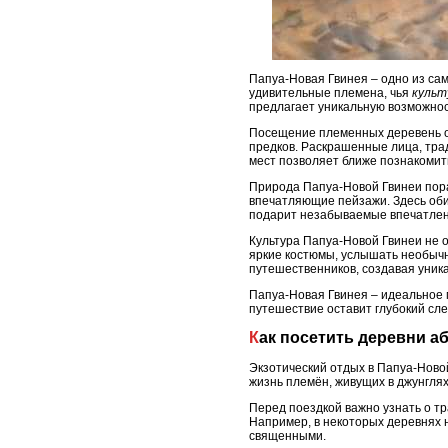
Папуа-Новая Гвинея – одно из са
удивительные племена, чья
культ
предлагает уникальную возможност
Посещение племенных деревень от
предков. Раскрашенные лица, тра
мест позволяет ближе познакомить
Природа Папуа-Новой Гвинеи пора
впечатляющие пейзажи. Здесь оби
подарит незабываемые впечатлени
Культура Папуа-Новой Гвинеи не 
яркие костюмы, услышать необычн
путешественников, создавая уник
Папуа-Новая Гвинея – идеальное м
путешествие оставит глубокий сле
Как посетить деревни 
Экзотический отдых в Папуа-Ново
жизнь племён, живущих в джунгля
Перед поездкой важно узнать о т
Например, в некоторых деревнях 
священными.