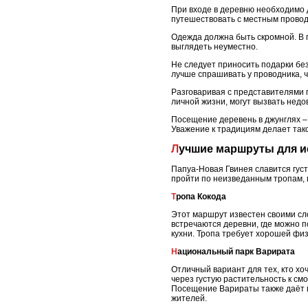
При входе в деревню необходимо 
путешествовать с местным провод
Одежда должна быть скромной. В 
выглядеть неуместно.
Не следует приносить подарки бе
лучше спрашивать у проводника, 
Разговаривая с представителями 
личной жизни, могут вызвать недо
Посещение деревень в джунглях – 
Уважение к традициям делает так
Лучшие маршруты для 
Папуа-Новая Гвинея славится гус
пройти по неизведанным тропам, п
Тропа Кокода
Этот маршрут известен своими сл
встречаются деревни, где можно 
кухни. Тропа требует хорошей фи
Национальный парк Варирата
Отличный вариант для тех, кто х
через густую растительность к см
Посещение Варираты также даёт в
жителей.