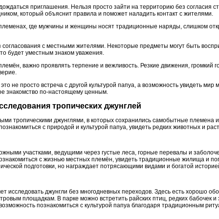
дождаться приглашения. Нельзя просто зайти на территорию без согласия с
ником, который объяснит правила и поможет наладить контакт с жителями.
племенах, где мужчины и женщины носят традиционные наряды, слишком отк
з согласования с местными жителями. Некоторые предметы могут быть воспр
что будет уместным знаком уважения.
племён, важно проявлять терпение и вежливость. Резкие движения, громкий 
верие.
это не просто встреча с другой культурой папуа, а возможность увидеть мир 
ое знакомство по-настоящему ценным.
исследования тропических джунглей
тыми тропическими джунглями, в которых сохранились самобытные племена и
ознакомиться с природой и культурой папуа, увидеть редких животных и рас
ожными участками, ведущими через густые леса, горные перевалы и заболоч
познакомиться с жизнью местных племён, увидеть традиционные жилища и по
зической подготовки, но награждает потрясающими видами и богатой историе
очет исследовать джунгли без многодневных переходов. Здесь есть хорошо о
отровым площадкам. В парке можно встретить райских птиц, редких бабочек и 
озможность познакомиться с культурой папуа благодаря традиционным рит