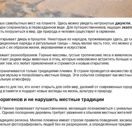
мых самобытных мест на планете. Здесь можно увидеть нетронутые
джунгли
ура
сохранилась в первозданном виде. Для путешественников, ищущих
экзот
ь погрузиться в мир, где природа и человек существуют в гармонии.
крывает дверь в прошлое. Некоторые из народов, проживающих здесь, до с
диционные наряды и ритуальные танцы – лишь малая часть того, что можно у
ся с их образом жизни, верованиями и искусством.
жает разнообразием. Горные массивы, густые тропические леса и живопис
тают редкие виды животных и птиц, которых невозможно встретить больше н
я тем, кто любит приключения и стремится к новым открытиям.
ограничивается только традициями племен. В стране проводится множество ф
ую музыку и попробовать местные блюда. Эти события собирают как местных
альную атмосферу.
есто для тех, кто хочет открыть для себя мир, далекий от современных горо
д в памяти и подарит новые взгляды на жизнь, культуру и природу.
аборигенов и не нарушить местные традиции
й Гвинее привлекает путешественников, желающих познакомиться с уникально
х. Однако посещение деревень требует уважения к обычаям местных жителей
радициях региона. Многие племена имеют строгие правила поведения, касаю
нельзя фотографировать людей без их разрешения, а определённые предмет