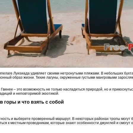
ипелаге Луизиада удивляет своими нетронутыми пляжами. В небольших бухта
онный образ жизни. Тихие лагуны, окруженные густыми мангровыми заросля
винеи – это возможность не только насладиться природой, но и прикоснуться
адиций и неповторимой экзотикой.
 в горы и что взять с собой
ность и выберите проверенный маршрут. В некоторых районах тропы могут б
ься к местным проводникам, которые знают особенности джунглей и смогут 