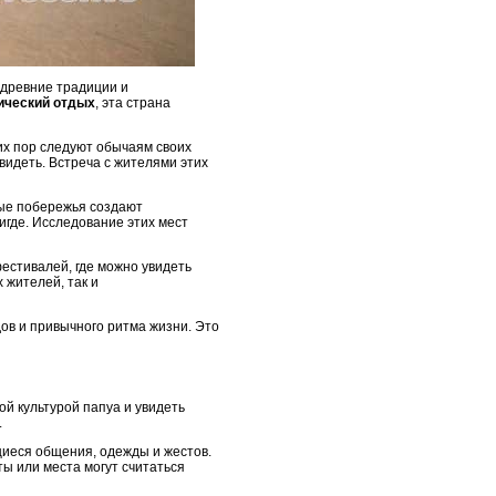
, древние традиции и
ический отдых
, эта страна
их пор следуют обычаям своих
видеть. Встреча с жителями этих
ные побережья создают
игде. Исследование этих мест
естивалей, где можно увидеть
 жителей, так и
дов и привычного ритма жизни. Это
й культурой папуа и увидеть
.
щиеся общения, одежды и жестов.
ы или места могут считаться