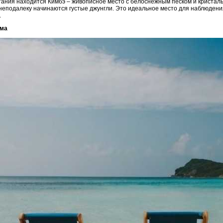
ания находится Кимбэ – живописное место с белоснежным песком и кристальн
 неподалеку начинаются густые джунгли. Это идеальное место для наблюдени
.
има