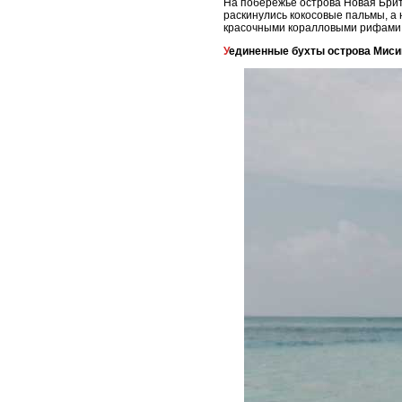
На побережье острова Новая Брит
раскинулись кокосовые пальмы, а
красочными коралловыми рифами
Уединенные бухты острова Мис