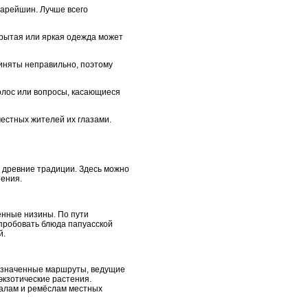
тарейшин. Лучше всего
рытая или яркая одежда может
иняты неправильно, поэтому
голос или вопросы, касающиеся
местных жителей их глазами.
 древние традиции. Здесь можно
тения.
енные низины. По пути
пробовать блюда папуасской
й.
бозначенные маршруты, ведущие
экзотические растения.
уалам и ремёслам местных