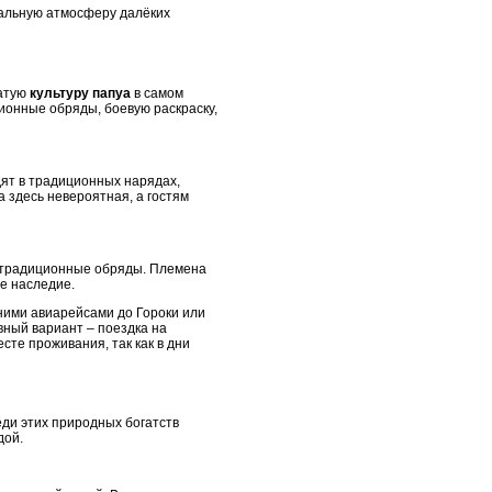
кальную атмосферу далёких
гатую
культуру папуа
в самом
онные обряды, боевую раскраску,
дят в традиционных нарядах,
 здесь невероятная, а гостям
и традиционные обряды. Племена
е наследие.
нними авиарейсами до Гороки или
вный вариант – поездка на
сте проживания, так как в дни
еди этих природных богатств
дой.