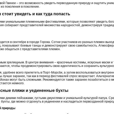
ой Гвинеи – это возможность увидеть первозданную природу и ощутить уни
 из поколения в поколение.
 стоит увидеть и как туда попасть
оими уникальными племенными фестивалями, которые позволяют увидеть бо
ия собирают представителей множества народностей, демонстрируя традици
дится в сентябре в городе Горока. Сотни участников из разных племен выхо
, показывают боевые танцы и демонстрируют свою самобытность. Атмосфера
же общаться с представителями племен.
самым зрелищным. В центре внимания – красочные костюмы, искусные маски 
аются, чтобы продемонстрировать свою идентичность и сохранить культурно
я, удобнее всего прилететь в Порт-Морсби, а затем воспользоваться внутре
 лучше заранее, так как в период фестивалей спрос возрастает. Альтернати
айонах могут быть сложными. Рекомендуется также заранее позаботиться о ме
тается немного.
исные пляжи и уединенные бухты
ими дикими пейзажами, густыми джунглями и уникальной культурой папуа. Ср
бухты, где можно отдохнуть в уединении и насладиться первозданной приро
ей природы