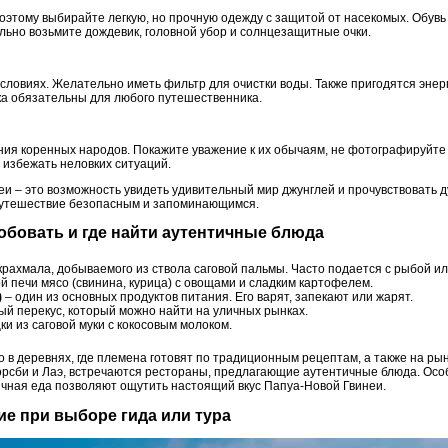
оэтому выбирайте легкую, но прочную одежду с защитой от насекомых. Обувь
ьно возьмите дождевик, головной убор и солнцезащитные очки.
условиях. Желательно иметь фильтр для очистки воды. Также пригодятся энер
чка обязательны для любого путешественника.
ения коренных народов. Покажите уважение к их обычаям, не фотографируйт
 избежать неловких ситуаций.
еи – это возможность увидеть удивительный мир джунглей и прочувствовать 
 путешествие безопасным и запоминающимся.
пробовать и где найти аутентичные блюда
 крахмала, добываемого из ствола саговой пальмы. Часто подается с рыбой ил
й печи мясо (свинина, курица) с овощами и сладким картофелем.
)
– один из основных продуктов питания. Его варят, запекают или жарят.
й перекус, который можно найти на уличных рынках.
и из саговой муки с кокосовым молоком.
 в деревнях, где племена готовят по традиционным рецептам, а также на ры
-Морсби и Лаэ, встречаются рестораны, предлагающие аутентичные блюда. Ос
личная еда позволяют ощутить настоящий вкус Папуа-Новой Гвинеи.
ние при выборе гида или тура