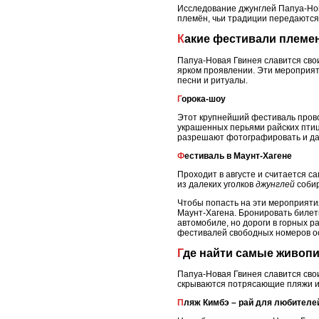
Исследование джунглей Папуа-Нов
племён, чьи традиции передаются
Какие фестивали племен
Папуа-Новая Гвинея славится св
ярком проявлении. Эти мероприят
песни и ритуалы.
Горока-шоу
Этот крупнейший фестиваль прово
украшенных перьями райских птиц
разрешают фотографировать и да
Фестиваль в Маунт-Хагене
Проходит в августе и считается 
из далеких уголков
джунглей
собир
Чтобы попасть на эти мероприяти
Маунт-Хагена. Бронировать билеты
автомобиле, но дороги в горных р
фестивалей свободных номеров ос
Где найти самые живоп
Папуа-Новая Гвинея славится сво
скрываются потрясающие пляжи и 
Пляж Кимбэ – рай для любител