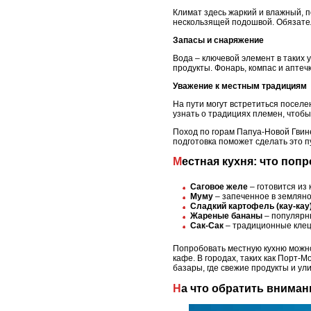
Климат здесь жаркий и влажный, п
нескользящей подошвой. Обязател
Запасы и снаряжение
Вода – ключевой элемент в таких 
продукты. Фонарь, компас и апте
Уважение к местным традициям
На пути могут встретиться посел
узнать о традициях племен, чтобы
Поход по горам Папуа-Новой Гвин
подготовка поможет сделать это
Местная кухня: что по
Саговое желе
– готовится из
Муму
– запеченное в земляно
Сладкий картофель (кау-кау
Жареные бананы
– популярны
Сак-Сак
– традиционные клецк
Попробовать местную кухню можно
кафе. В городах, таких как Порт
базары, где свежие продукты и у
На что обратить внима