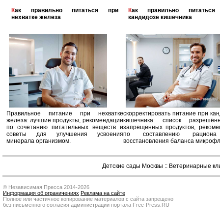
Как правильно питаться при
Как правильно питаться при
нехватке железа
кандидозе кишечника
Правильное питание при нехватке
скорректировать питание при ка
железа: лучшие продукты, рекомендации
кишечника: список разрешё
по сочетанию питательных веществ и
запрещённых продуктов, рекоме
советы для улучшения усвоения
по составлению рацион
минерала организмом.
восстановления баланса микроф
Детские сады Москвы
::
Ветеринарные кл
© Независимая Пресса 2014-2026
Информация об ограничениях
Реклама на сайте
Полное или частичное копирование материалов с сайта запрещено
без письменного согласия администрации портала Free-Press.RU