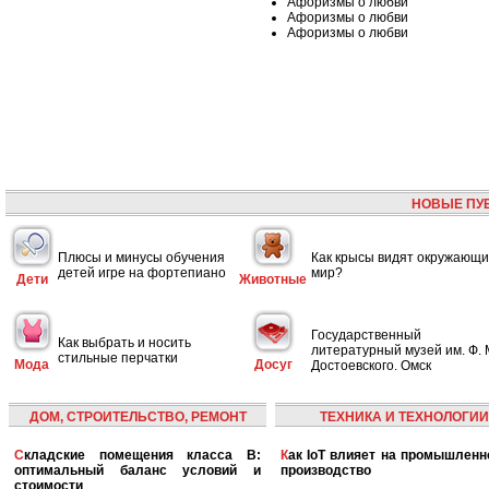
Афоризмы о любви
Афоризмы о любви
Афоризмы о любви
НОВЫЕ ПУ
Плюсы и минусы обучения
Как крысы видят окружающ
детей игре на фортепиано
мир?
Дети
Животные
Государственный
Как выбрать и носить
литературный музей им. Ф. 
стильные перчатки
Мода
Досуг
Достоевского. Омск
ДОМ, СТРОИТЕЛЬСТВО, РЕМОНТ
ТЕХНИКА И ТЕХНОЛОГИИ
Складские помещения класса B:
Как IoT влияет на промышленность и
оптимальный баланс условий и
производство
стоимости