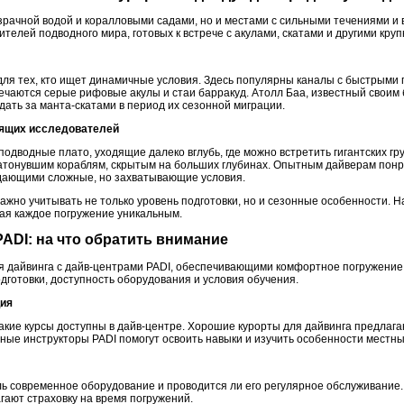
зрачной водой и коралловыми садами, но и местами с сильными течениями и
елей подводного мира, готовых к встрече с акулами, скатами и другими кру
 для тех, кто ищет динамичные условия. Здесь популярны каналы с быстрыми
тречаются серые рифовые акулы и стаи барракуд. Атолл Баа, известный свои
юдать за манта-скатами в период их сезонной миграции.
оящих исследователей
дводные плато, уходящие далеко вглубь, где можно встретить гигантских гр
атонувшим кораблям, скрытым на больших глубинах. Опытным дайверам пон
здающими сложные, но захватывающие условия.
ажно учитывать не только уровень подготовки, но и сезонные особенности. Н
ая каждое погружение уникальным.
PADI: на что обратить внимание
я дайвинга с дайв-центрами PADI, обеспечивающими комфортное погружение
дготовки, доступность оборудования и условия обучения.
ция
акие курсы доступны в дайв-центре. Хорошие курорты для дайвинга предлага
ые инструкторы PADI помогут освоить навыки и изучить особенности местны
ль современное оборудование и проводится ли его регулярное обслуживани
гают страховку на время погружений.