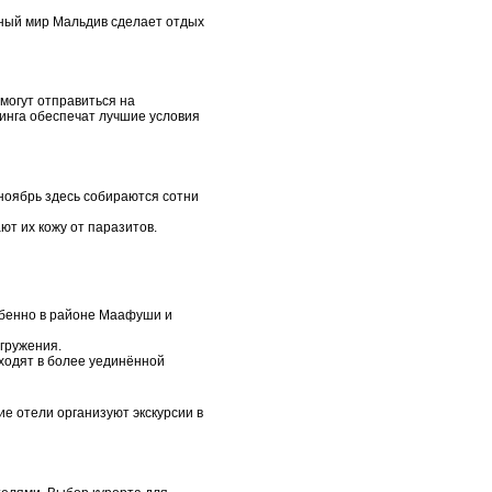
дный мир Мальдив сделает отдых
могут отправиться на
винга обеспечат лучшие условия
 ноябрь здесь собираются сотни
ют их кожу от паразитов.
собенно в районе Маафуши и
огружения.
ходят в более уединённой
е отели организуют экскурсии в