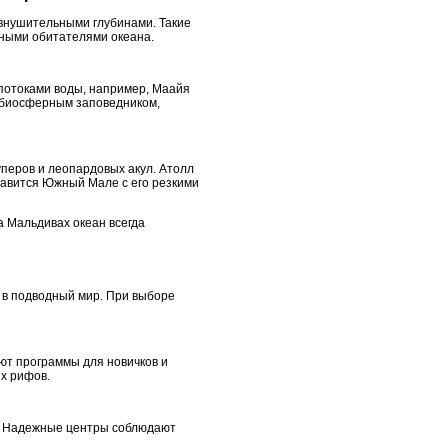
 внушительными глубинами. Такие
пными обитателями океана.
 потоками воды, например, Маайя
м биосферным заповедником,
уперов и леопардовых акул. Атолл
равится Южный Мале с его резкими
а Мальдивах океан всегда
 в подводный мир. При выборе
ют программы для новичков и
х рифов.
е. Надежные центры соблюдают