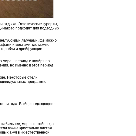
я отдыха. Экзотические курорты,
одинаково подходят для подводных
неглубокими лагунами, где можно
ифами и местами, где можно
ие корабли и дрейфующие
о мира – период с ноября по
ения, но именно в этот период
рове. Некоторые отели
ндивидуальных программ с
емени года. Выбор подходящего
 стабильнее, море спокойное, а
если важна кристально чистая
овых акул в их естественной