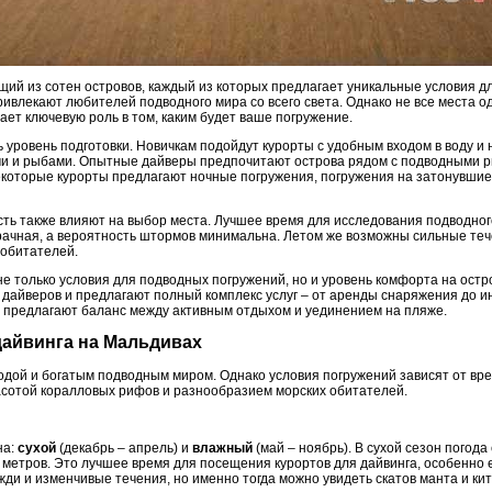
щий из сотен островов, каждый из которых предлагает уникальные условия дл
ивлекают любителей подводного мира со всего света. Однако не все места 
ает ключевую роль в том, каким будет ваше погружение.
уровень подготовки. Новичкам подойдут курорты с удобным входом в воду и 
ми и рыбами. Опытные дайверы предпочитают острова рядом с подводными р
 Некоторые курорты предлагают ночные погружения, погружения на затонувш
сть также влияют на выбор места. Лучшее время для исследования подводног
зрачная, а вероятность штормов минимальна. Летом же возможны сильные теч
 обитателей.
не только условия для подводных погружений, но и уровень комфорта на ост
дайверов и предлагают полный комплекс услуг – от аренды снаряжения до и
ы предлагают баланс между активным отдыхом и уединением на пляже.
 дайвинга на Мальдивах
дой и богатым подводным миром. Однако условия погружений зависят от вр
сотой коралловых рифов и разнообразием морских обитателей.
на:
сухой
(декабрь – апрель) и
влажный
(май – ноябрь). В сухой сезон погода
 метров. Это лучшее время для посещения курортов для дайвинга, особенно 
ди и изменчивые течения, но именно тогда можно увидеть скатов манта и кит