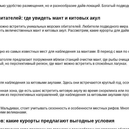
лько удобство размещения, но и разнообразие дайв-локаций. Богатый подво
итателей: где увидеть мант и китовых акул
можно встретить уникальных морских обитателей. Любители подводного мира 
еть величественных мант и китовых акул. Рассмотрим, какие курорты для дай
дно из самых известных мест для наблюдения за мантами. В период с мая по
 атолле предлагают погружения вблизи станций очистки мант, где рыбы очища
, но перспективный регион, где мант можно встретить в спокойных лагунах.
ля наблюдения за китовыми акулами. Здесь они встречаются круглый год, о
нная зона, где есть шанс встретить китовую акулу во время снорклинга или п
ним из перспективных направлений, где наблюдения за китовыми акулами про
Мальдивах, стоит учитывать сезонность и особенности местных рифов. Многи
кими великанами.
ов: какие курорты предлагают выгодные условия