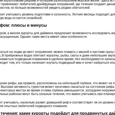
и коралловыми рифами и большим разнообразием морской жизни. Здесь встр
 привлекают любителей дрейфующих погружений, где течения создают дина
уристов, но больше возможностей увидеть редких обитателей.
оит учитывать уровень подготовки и сезонность. Летние месяцы подходят дл
где вода остается спокойной.
ифом: плюсы и минусы
ом, а многие курорты для дайвинга предлагают возможность исследовать к
насыщенным. Однако такие места имеют свои особенности.
ться на лодке до мест погружения, можно плавать с маской и ластами сразу 
.
В прибрежных водах обитают кораллы, рыбы, скаты и даже небольшие акул
иматься подводным плаванием в удобное время, без необходимости записыв
одит тем, кто только начинает изучать подводный мир и хочет набраться о
ние рифы, как правило, расположены на небольшой глубине, что может не 
Высокая активность туристов может негативно сказаться на состоянии рифа.
некоторых местах во время отлива глубина уменьшается, затрудняя погружен
льных районах могут быть сильные течения, что важно учитывать при планир
ит учитывать, насколько развит домашний риф и соответствует ли он уровню 
 для опытных любителей подводного плавания.
 течения: какие курорты подойдут для продвинутых д