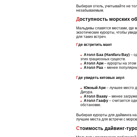
Выбирая отель, учитывайте не то
незабываемым.
Доступность морских об
Мальдивы славятся местами, где 
экзотические курорты, чтобы увид
для таких встреч.
Где встретить мант
Атолл Баа (Hanifaru Bay)
– о
этих грациозных существ.
Атолл Ари
– курорты на этом
Атолл Раа
– менее популярный
Где увидеть китовых акул
Южный Ари
– лучшее место д
Дигура.
Атолл Вааву
– менее загруже
Атолл Гаафу
– считается од
обстановке.
Выбирая курорты для дайвинга на 
лучшие места для встречи с морс
Стоимость дайвинг-тур