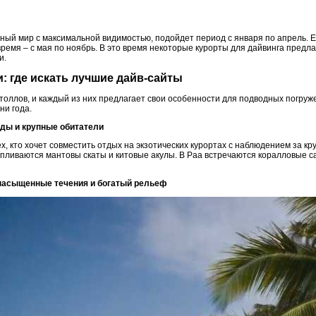
дный мир с максимальной видимостью, подойдет период с января по апрель. Е
ремя – с мая по ноябрь. В это время некоторые курорты для дайвинга пред
и.
и: где искать лучшие дайв-сайты
толлов, и каждый из них предлагает свои особенности для подводных погруж
ни года.
оды и крупные обитатели
х, кто хочет совместить отдых на экзотических курортах с наблюдением за 
апливаются мантовы скаты и китовые акулы. В Раа встречаются коралловые с
насыщенные течения и богатый рельеф