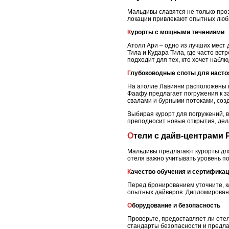
Мальдивы славятся не только про
локации привлекают опытных любит
Курорты с мощными течениями
Атолл Ари – одно из лучших мест
Тила и Кудара Тила, где часто вс
подходит для тех, кто хочет набл
Глубоководные споты для наст
На атолле Лавияни расположены по
Фаафу предлагает погружения к з
свалами и бурными потоками, со
Выбирая курорт для погружений, в
преподносит новые открытия, дел
Отели с дайв-центрами 
Мальдивы предлагают курорты дл
отеля важно учитывать уровень по
Качество обучения и сертифика
Перед бронированием уточните, к
опытных дайверов. Дипломированн
Оборудование и безопасность
Проверьте, предоставляет ли оте
стандарты безопасности и предла