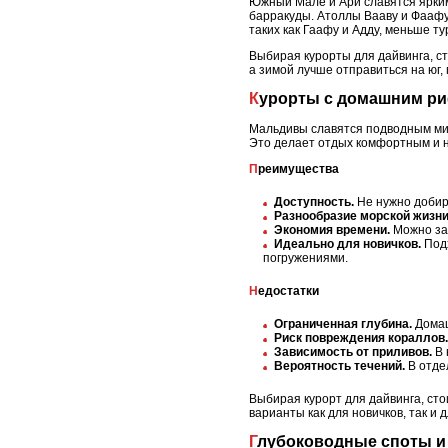
Южный Мале и Ари славятся ярким
барракуды. Атоллы Вааву и Фаафу
таких как Гаафу и Адду, меньше т
Выбирая курорты для дайвинга, ст
а зимой лучше отправиться на юг, 
Курорты с домашним р
Мальдивы славятся подводным мир
Это делает отдых комфортным и 
Преимущества
Доступность.
Не нужно добира
Разнообразие морской жизни
Экономия времени.
Можно зан
Идеально для новичков.
Подх
погружениями.
Недостатки
Ограниченная глубина.
Домаш
Риск повреждения кораллов.
Зависимость от приливов.
В 
Вероятность течений.
В отде
Выбирая курорт для дайвинга, сто
варианты как для новичков, так и
Глубоководные споты и