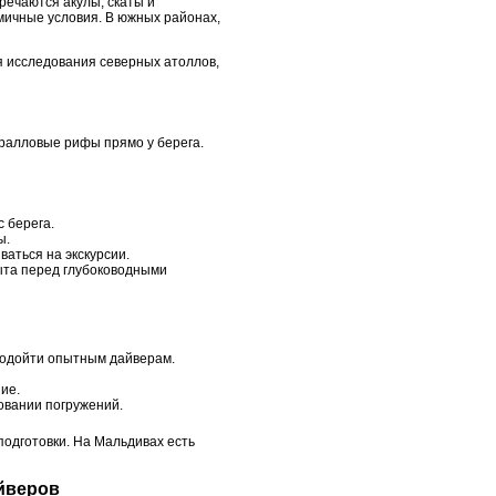
ечаются акулы, скаты и
мичные условия. В южных районах,
я исследования северных атоллов,
оралловые рифы прямо у берега.
с берега.
ы.
аться на экскурсии.
пыта перед глубоководными
подойти опытным дайверам.
ие.
овании погружений.
подготовки. На Мальдивах есть
айверов