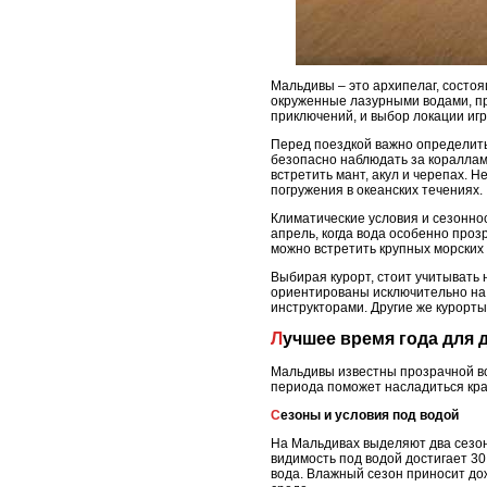
Мальдивы – это архипелаг, состоя
окруженные лазурными водами, пр
приключений, и выбор локации игр
Перед поездкой важно определить 
безопасно наблюдать за коралла
встретить мант, акул и черепах.
погружения в океанских течениях.
Климатические условия и сезонно
апрель, когда вода особенно про
можно встретить крупных морских
Выбирая курорт, стоит учитывать 
ориентированы исключительно на 
инструкторами. Другие же курорт
Лучшее время года для
Мальдивы известны прозрачной во
периода поможет насладиться кра
Сезоны и условия под водой
На Мальдивах выделяют два сезо
видимость под водой достигает 30
вода. Влажный сезон приносит дож