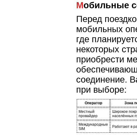
Мобильные с
Перед поездко
мобильных опе
где планирует
некоторых стр
приобрести ме
обеспечивающ
соединение. 
при выборе:
Оператор
Зона 
Местный
Широкое покр
провайдер
населённых п
Международные
Работают в р
SIM