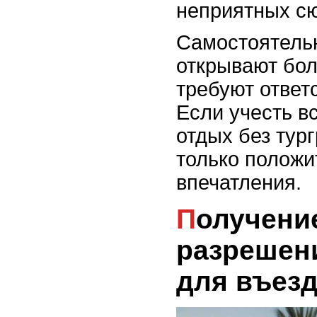
неприятных с
Самостоятель
открывают бол
требуют ответ
Если учесть в
отдых без тур
только полож
впечатления.
Получение виз и
разрешени
для въез