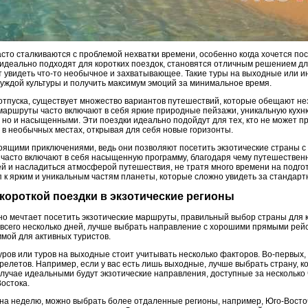
то сталкиваются с проблемой нехватки времени, особенно когда хочется пос
идеально подходят для коротких поездок, становятся отличным решением для
ет увидеть что-то необычное и захватывающее. Такие туры на выходные или 
чуждой культуры и получить максимум эмоций за минимальное время.
у отпуска, существует множество вариантов путешествий, которые обещают н
 маршруты часто включают в себя яркие природные пейзажи, уникальную кухн
 но и насыщенными. Эти поездки идеально подойдут для тех, кто не может п
й в необычных местах, открывая для себя новые горизонты.
тоящими приключениями, ведь они позволяют посетить экзотические страны 
 часто включают в себя насыщенную программу, благодаря чему путешественн
й и насладиться атмосферой путешествия, не тратя много времени на подго
 к ярким и уникальным частям планеты, которые сложно увидеть за стандарт
 короткой поездки в экзотические регионы
 но мечтает посетить экзотические маршруты, правильный выбор страны для 
ь всего несколько дней, лучше выбрать направление с хорошими прямыми ре
мой для активных туристов.
ров или туров на выходные стоит учитывать несколько факторов. Во-первых,
релетов. Например, если у вас есть лишь выходные, лучше выбрать страну, ко
лучае идеальными будут экзотические направления, доступные за несколько 
остока.
 на неделю, можно выбрать более отдаленные регионы, например, Юго-Вост