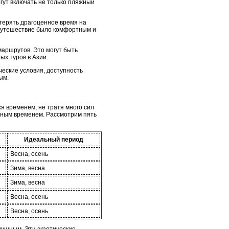
огут включать не только пляжный
терять драгоценное время на
 путешествие было комфортным и
маршрутов. Это могут быть
ых туров в Азии.
ческие условия, доступность
ым.
ся временем, не тратя много сил
енным временем. Рассмотрим пять
Идеальный период
Весна, осень
Зима, весна
Зима, весна
Весна, осень
Весна, осень