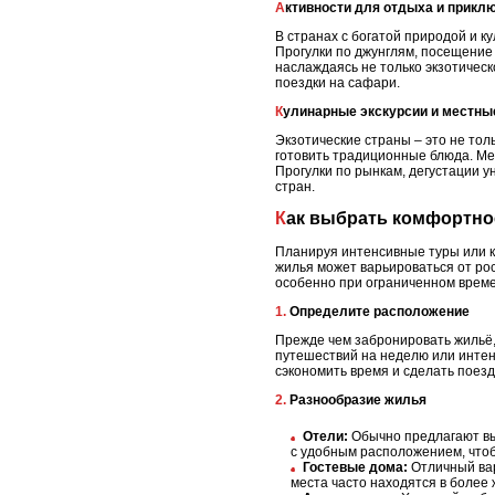
Активности для отдыха и прикл
В странах с богатой природой и 
Прогулки по джунглям, посещение
наслаждаясь не только экзотическ
поездки на сафари.
Кулинарные экскурсии и местн
Экзотические страны – это не тол
готовить традиционные блюда. Ме
Прогулки по рынкам, дегустации у
стран.
Как выбрать комфортно
Планируя интенсивные туры или ко
жилья может варьироваться от рос
особенно при ограниченном време
1. Определите расположение
Прежде чем забронировать жильё,
путешествий на неделю или интен
сэкономить время и сделать поезд
2. Разнообразие жилья
Отели:
Обычно предлагают вы
с удобным расположением, чтобы
Гостевые дома:
Отличный вар
места часто находятся в более 