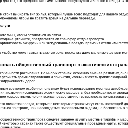
 для тех, кто предпочитает иметь собственную кухню и больше свободы. Это
ам стоит выбирать тип жилья, который лучше всего подходит для вашего отдых
ложением, чтобы не тратить время на дальние переезды.
услуги
го Wi-Fi, чтобы оставаться на связи.
ыходные, уточните, предлагается ли трансфер от/до аэропорта.
рганизовать экскурсии или экскурсионные поездки прямо из отеля или гестх
 удобство может сыграть важную роль, поскольку даже маленькие детали мог
зовать общественный транспорт в экзотических стран
особенности расписания. Во многих странах, особенно в менее развитых, оно м
е уточнять время отправления и прибытия, чтобы избежать долгих ожиданий.
 загруженности дорог.
нным временем особенно полезным будет использование местных автобусов 
ия, позволяя исследовать экзотические маршруты без необходимости аренды
менее комфортными, но они всегда предоставляют возможность почувствовать
та являются поезда, которые в некоторых странах могут стать настоящей д
гаться по стране, но и наслаждаться живописными видами, не беспокоясь о 
общественного транспорта следует заранее изучить местные тарифы и маршр
В некоторых странах также существуют специальные проездные карты, которы
нсивные туры.