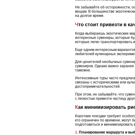
Не забывайте об осторожности, о
вещам. В большинстве экзотически
на долгое время.
Что стоит привезти в к
Когда выбираешь экзотические мар
интересные сувениры, которые бу
которые легко транспортировать и
Еще одним интересным вариантом 
любителей кулинарных эксперимен
Для ценителей необычных сувенир
сувениров. Однако важно заранее
таможне.
Интенсивные туры часто предлагаю
связаны с историческими или куль
достопримечательностей.
При этом, не забывайте, что сув
с легкостью привезти частицу дру
Как минимизировать ри
Короткие поездки требуют особог
кто ограничен по времени, могут 
подготовиться и минимизировать 
1. Планирование маршрута и вы