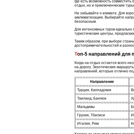
где есть возможность совместить 
отдых, но и приключенческие тур
Не забывайте о климате. Для кор
акклиматизацию. Выбирайте напр
безопасным.
Для интенсивных туров идеально 
туристические центры, предлагаю
Таким образом, при выборе страны
достопримечательностей и разно
Топ-5 направлений для
Когда на отдых остается всего не
на дорогу. Экзотические маршрут
направлений, которые отлично по
Направление
Турция, Каппадокия
В
Таиланд, Бангкок
Х
Мальдивы
Б
Грузия, Тбилиси
И
Италия, Рим
К