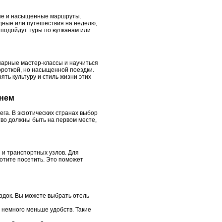
вные и насыщенные маршруты.
одные или путешествия на неделю,
 подойдут туры по вулканам или
инарные мастер-классы и научиться
роткой, но насыщенной поездки.
ть культуру и стиль жизни этих
енем
га. В экзотических странах выбор
тво должны быть на первом месте,
 и транспортных узлов. Для
хотите посетить. Это поможет
здок. Вы можете выбрать отель
немного меньше удобств. Такие