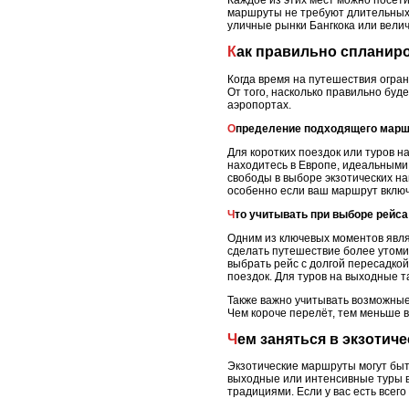
Каждое из этих мест можно посети
маршруты не требуют длительных 
уличные рынки Бангкока или вели
Как правильно спланир
Когда время на путешествия огран
От того, насколько правильно буд
аэропортах.
Определение подходящего мар
Для коротких поездок или туров н
находитесь в Европе, идеальными
свободы в выборе экзотических на
особенно если ваш маршрут включ
Что учитывать при выборе рейса
Одним из ключевых моментов явля
сделать путешествие более утоми
выбрать рейс с долгой пересадко
поездок. Для туров на выходные т
Также важно учитывать возможные
Чем короче перелёт, тем меньше 
Чем заняться в экзотич
Экзотические маршруты могут быть
выходные или интенсивные туры в
традициями. Если у вас есть всего