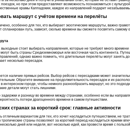
ть за несколько дней и получить уникальный опыт, который не оставит равн
поездок, но при этом предоставляют возможность познакомиться с культурой 
чественные храмы Каппадокии, каждое из направлений подарит незабываемы
овать маршрут с учётом времени на перелёты
ичено, особенно для тех, кто выбирает экзотические маршруты, важно грамо
ет спланирован путь, зависит, сколько времени вы сможете посвятить самому 
шрута
а выходные стоит выбирать направления, которые не требуют много времени 
 могут быть страны Средиземноморья или восточная часть континента. Пут
правлений, однако важно помнить, что длительные перелёты могут занять до
ает несколько пересадок.
ется наличие прямых рейсов. Выбор рейсов с пересадками может значительно
тельным. Обратите внимание на продолжительность пересадок и их располо
й в интересном городе, чтобы немного разнообразить маршрут, но это подхо
акие детали могут стать лишними.
 задержки и разницу во времени между странами, особенно если вы направля
вероятность потери драгоценного времени в самом путешествии.
еских странах за короткий срок: главные активности
 отличным вариантом для тех, кто хочет насладиться путешествием, не трат
 тропические страны позволяют за короткий период насладиться яркими вп
 несколько дней или неделя, вот несколько идей, как провести время с пользой