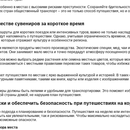
собенно в местах с высокими рисками преступности. Сохраняйте бдительност
х стран общественный транспорт – это не только способ путешествия, но и о
ачестве сувениров за короткое время
шруты для коротких поездок или интенсивных туров, важно не только наслад
дут напоминать о путешествии. Однако, учитывая ограниченность времени, л
 которые отражают культуру и особенности региона.
являются продукты местного производства. Экзотические специи, мед, чаи 
тов. Они занимают мало места и точно передадут атмосферу посещенного р
ов можно выбрать редкие растения или семена местных цветов, которые мож
 ознакомиться с местными правилами перевозки таких товаров, чтобы избежа
т путешествия по местам с ярко выраженной культурой и историей. В таких 
турными памятниками, такими как книги, карты или изделия с изображениями
ениры должны быть легкими и удобными для транспортировки. Это поможет из
гой страны домой, не нарушив план путешествия.
ски и обеспечить безопасность при путешествиях на ко
о подхода к планированию и безопасности. Путешествия на неделю или интен
быть как увлекательными, так и рискованными. Чтобы максимально насладить
возможные опасности.
бора места