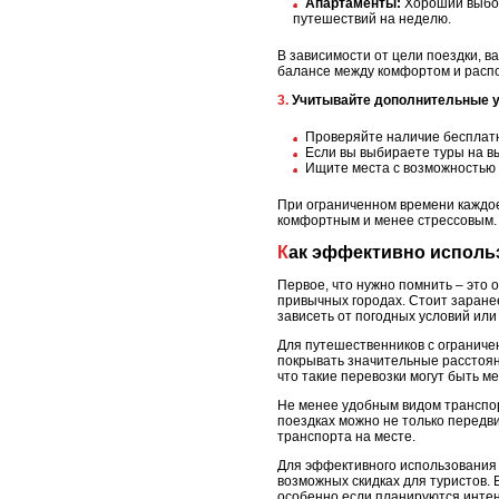
Апартаменты:
Хороший выбор
путешествий на неделю.
В зависимости от цели поездки, в
балансе между комфортом и распо
3. Учитывайте дополнительные 
Проверяйте наличие бесплатно
Если вы выбираете туры на в
Ищите места с возможностью о
При ограниченном времени каждое
комфортным и менее стрессовым.
Как эффективно исполь
Первое, что нужно помнить – это 
привычных городах. Стоит заране
зависеть от погодных условий или
Для путешественников с ограниче
покрывать значительные расстоян
что такие перевозки могут быть 
Не менее удобным видом транспор
поездках можно не только передви
транспорта на месте.
Для эффективного использования 
возможных скидках для туристов. 
особенно если планируются инте