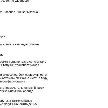
 особенно удобно для
а. Главное – не забывать о
ауса.
ут сделать ваш отдых более
ах
ожет быть не таким четким, как в
 К тому же, транспорт может
и минивэнов. Эти маршруты могут
 автомобиля. Важно иметь в виду,
 атмосферу страны.
остопримечательностью. В таких
поиске жилья или аренде
уты, а также узнать о
е могут сэкономить деньги,