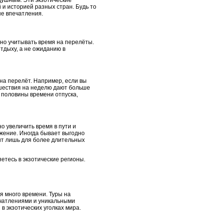
одушным. Эти экзотические
и историей разных стран. Будь то
е впечатления.
тно учитывать время на перелёты.
отдыху, а не ожиданию в
на перелёт. Например, если вы
ешествия на неделю дают больше
 половины времени отпуска,
 увеличить время в пути и
жение. Иногда бывает выгодно
дит лишь для более длительных
етесь в экзотические регионы.
я много времени. Туры на
ечатлениями и уникальными
 в экзотических уголках мира.