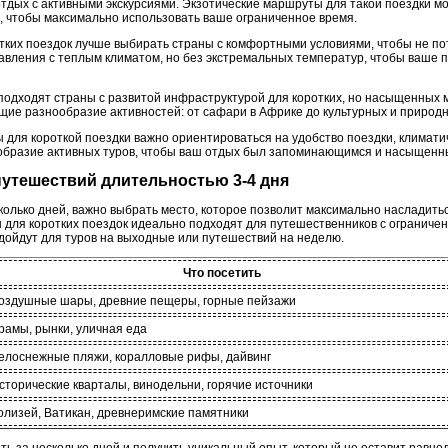
отдых с активными экскурсиями. Экзотические маршруты для такой поездки м
ы, чтобы максимально использовать ваше ограниченное время.
отких поездок лучше выбирать страны с комфортными условиями, чтобы не по
авления с теплым климатом, но без экстремальных температур, чтобы ваше
подходят страны с развитой инфраструктурой для коротких, но насыщенных 
щие разнообразие активностей: от сафари в Африке до культурных и природн
 для короткой поездки важно ориентироваться на удобство поездки, климати
образие активных туров, чтобы ваш отдых был запоминающимся и насыщенн
 путешествий длительностью 3-4 дня
сколько дней, важно выбрать место, которое позволит максимально насладить
ы для коротких поездок идеально подходят для путешественников с огранич
дойдут для туров на выходные или путешествий на неделю.
Что посетить
оздушные шары, древние пещеры, горные пейзажи
рамы, рынки, уличная еда
елоснежные пляжи, коралловые рифы, дайвинг
сторические кварталы, винодельни, горячие источники
олизей, Ватикан, древнеримские памятники