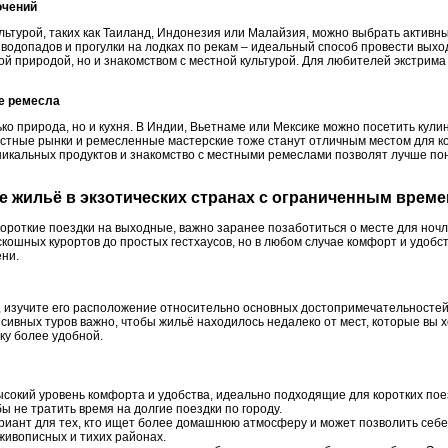
ючений
культурой, таких как Таиланд, Индонезия или Малайзия, можно выбрать акти
 водопадов и прогулки на лодках по рекам – идеальный способ провести вых
ой природой, но и знакомством с местной культурой. Для любителей экстрима
ые ремесла
ько природа, но и кухня. В Индии, Вьетнаме или Мексике можно посетить кул
стные рынки и ремесленные мастерские тоже станут отличным местом для ко
никальных продуктов и знакомство с местными ремеслами позволят лучше поня
е жильё в экзотических странах с ограниченным врем
роткие поездки на выходные, важно заранее позаботиться о месте для ночле
кошных курортов до простых гестхаусов, но в любом случае комфорт и удобс
ни.
 изучите его расположение относительно основных достопримечательностей
сивных туров важно, чтобы жильё находилось недалеко от мест, которые вы 
ку более удобной.
сокий уровень комфорта и удобства, идеально подходящие для коротких пое
 не тратить время на долгие поездки по городу.
иант для тех, кто ищет более домашнюю атмосферу и может позволить себе 
живописных и тихих районах.