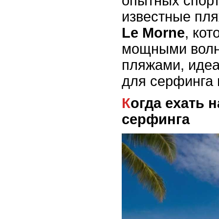
опытных спорт
известные пл
Le Morne
, ко
мощными волн
пляжами, иде
для серфинга 
Когда ехать на Маврикий для
серфинга