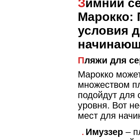
Зимний серфинг в
Марокко: 
условия 
начинаю
Пляжи для с
Марокко может
множеством п
подойдут для 
уровня. Вот н
мест для нач
Имуззер
– п