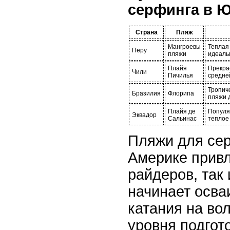
серфинга в 
Страна
Пляж
Мангроевы
Теплая 
Перу
пляжи
идеаль
Плайя
Прекра
Чили
Пичилья
средне
Тропич
Бразилия
Флорипа
пляжи д
Плайя де
Популя
Эквадор
Сальинас
теплое
Пляжи для се
Америке прив
райдеров, так 
начинает осва
катания на во
уровня подгот