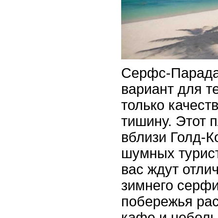
Серфс-Парада
вариант для те
только качест
тишину. Этот 
вблизи Голд-Ко
шумных турист
вас ждут отли
зимнего серфи
побережья ра
кафе и неболь