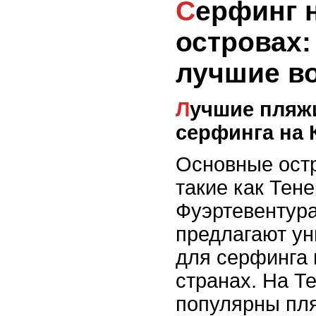
Серфинг на Канарских
островах:
лучшие в
Лучшие пляжи для зимнего
серфинга на 
Основные остр
такие как Тен
Фуэртевентура
предлагают у
для серфинга 
странах. На Т
популярны пля