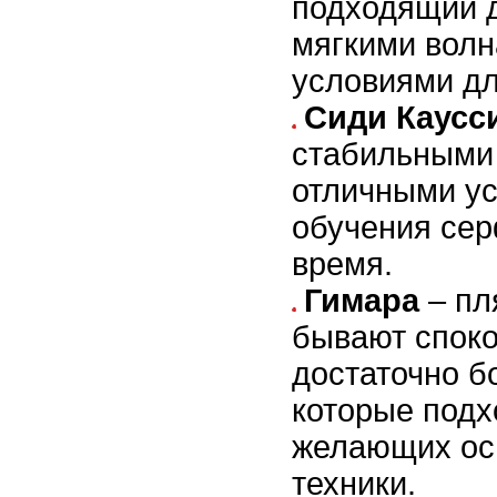
подходящий д
мягкими вол
условиями дл
Сиди Каусс
стабильными
отличными у
обучения сер
время.
Гимара
– пл
бывают споко
достаточно б
которые подх
желающих ос
техники.