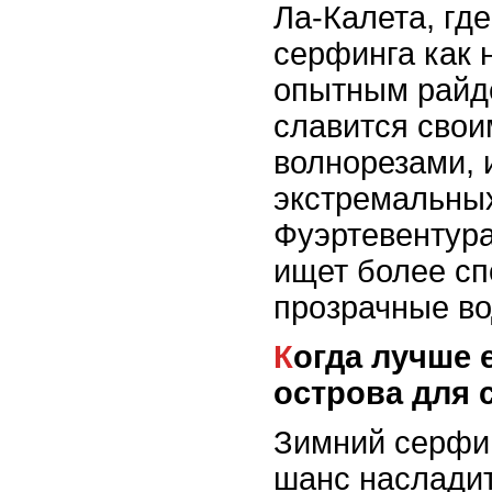
Ла-Калета, гд
серфинга как н
опытным райд
славится сво
волнорезами,
экстремальных
Фуэртевентура 
ищет более сп
прозрачные во
Когда лучше ехать на Канарские
острова для 
Зимний серфин
шанс наслади