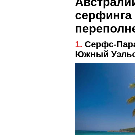
Австрали
серфинга 
переполн
1. Серфс-Парадайс, Новый
Южный Уэль