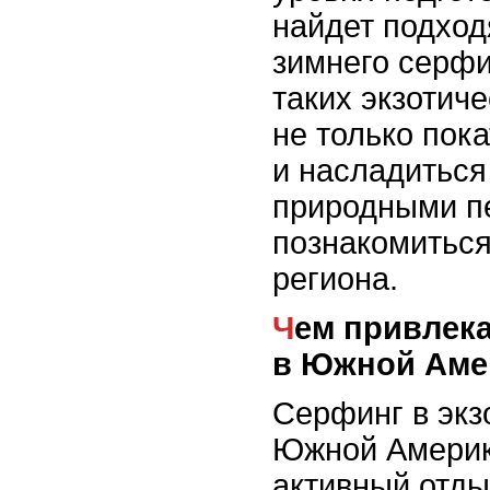
найдет подхо
зимнего серфин
таких экзотич
не только пока
и насладитьс
природными пе
познакомиться
региона.
Чем привлекает зимний серфинг
в Южной Аме
Серфинг в экз
Южной Америки
активный отды