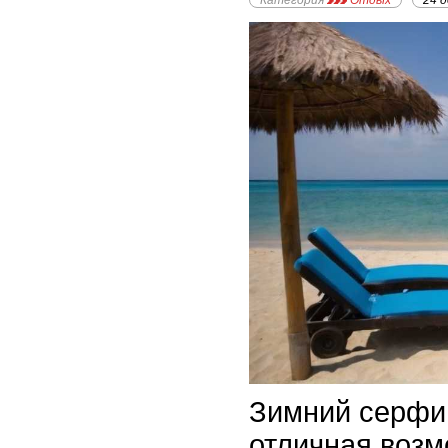
Категория
Отдых
24 
Зимний серфин
отличная возм