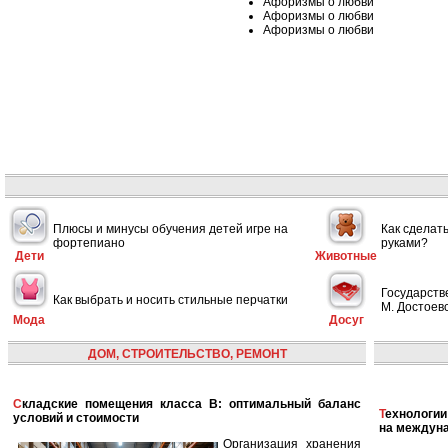
Афоризмы о любви
Афоризмы о любви
Афоризмы о любви
Плюсы и минусы обучения детей игре на
Как сделат
фортепиано
руками?
Дети
Животные
Государств
Как выбрать и носить стильные перчатки
М. Достоевс
Мода
Досуг
ДОМ, СТРОИТЕЛЬСТВО, РЕМОНТ
Складские помещения класса B: оптимальный баланс
Технологии в сфере автономных кораблей и их влияние
условий и стоимости
на междун
Организация хранения