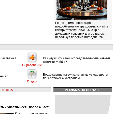
Рецепт домашнего сыра с
подробными инструкциями. Узнайте,
как приготовить вкусный сыр в
домашних условиях шаг за шагом,
используя простые ингредиенты.
ебастьяна в
Как улучшить свои исследовательские навыки
в рамках учёбы?
Образование
Восхождение на вулканы: лучшие маршруты
ениях
по экзотическим странам
Отдых
КРАСОТА
РЕКЛАМА НА ПОРТАЛЕ
сть и эластичность после 40 лет
Как восстановить