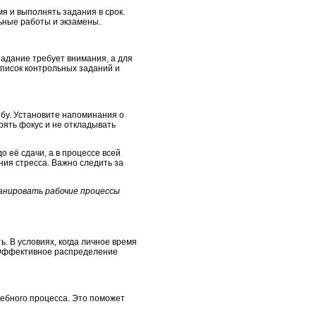
я и выполнять задания в срок.
льные работы и экзамены.
адание требует внимания, а для
список контрольных заданий и
ёбу. Установите напоминания о
рять фокус и не откладывать
о её сдачи, а в процессе всей
ия стресса. Важно следить за
ланировать рабочие процессы
. В условиях, когда личное время
х. Эффективное распределение
чебного процесса. Это поможет