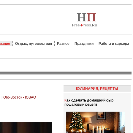
F
ree-
P
ress.
RU
вание
Отдых, путешествия
Разное
Праздники
Работа и карьера
КУЛИНАРИЯ, РЕЦЕПТЫ
|
Юго-Восток - ЮВАО
Как сделать домашний сыр:
пошаговый рецепт