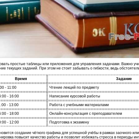
вать простые таблицы или приложения для управления задачами. Важно учит
ние текущих заданий. При этом не стоит забывать о гибкости, ведь обстоятел
Время
Задание
00 - 11:00
Чтение лекций по предмету
4:00 - 16:00
Написание курсовой работы
:00 - 13:00
Работа с учебными материалами
6:00 - 18:00
Онлайн-консультация с преподавателем
0:00 - 12:00
Подготовка к экзамену
новится создание чёткого графика для успешной учёбы в рамках заочного или
нировка повысит качество работы и позволит избежать стресса в периоды ин