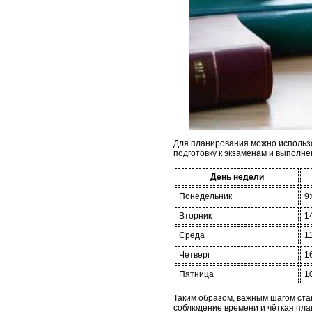
Для планирования можно использо
подготовку к экзаменам и выполне
День недели
Понедельник
9:
Вторник
1
Среда
11
Четверг
1
Пятница
1
Таким образом, важным шагом ста
соблюдение времени и чёткая пла