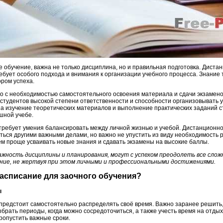
е обучение, важна не только дисциплина, но и правильная подготовка. Дист
ебует особого подхода и внимания к организации учебного процесса. Знание 
ором успеха.
о с необходимостью самостоятельного освоения материала и сдачи экзаменов
 студентов высокой степени ответственности и способности организовывать 
а изучение теоретических материалов и выполнение практических заданий 
шной учебе.
требует умения балансировать между личной жизнью и учебой. Дистанционн
ься другими важными делами, но важно не упустить из виду необходимость р
ем проще усваивать новые знания и сдавать экзамены на высокие баллы.
ность дисциплины и планирования, могут с успехом преодолеть все сложн
ние, не жертвуя при этом личными и профессиональными достижениями.
 расписание для заочного обучения?
ы
предстоит самостоятельно распределять своё время. Важно заранее решить, 
ыбрать периоды, когда можно сосредоточиться, а также учесть время на отдых
ропустить важные сроки.