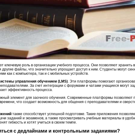
ют ключевую роль в организации учебного процесса. Они позволяют хранить
 другие файлы, что значительно упрощает доступ к ним. Студенты могут син
ми как с компьютера, так и с мобильных устройств.
системы управления обучением (LMS)
. Эти платформы помогают организова
реподавателями. За счет интеграции с форумами и чатами учащиеся могут за
шает эффективность процесса.
жный элемент для заочного обучения. Современные платформы позволяют п
времени, что создает возможность для общения с преподавателями и сверстн
ожений
также способствует успешной подготовке. Такие приложения позволяю
дачи заданий и экзаменов, а также просматривать учебные материалы в удоб
нят гибкость и хотят учиться в своем темпе.
ляться с дедлайнами и контрольными заданиями?