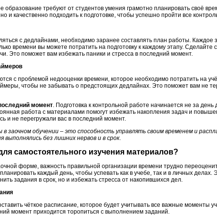
е образование требуют от студентов умения грамотно планировать своё врем
 но и качественно подходить к подготовке, чтобы успешно пройти все контро
ляться с дедлайнами, необходимо заранее составлять план работы. Каждое з
олько времени вы можете потратить на подготовку к каждому этапу. Сделайте 
чи. Это поможет вам избежать паники и стресса в последний момент.
таймеров
ются с проблемой недооценки времени, которое необходимо потратить на уч
аймеры, чтобы не забывать о предстоящих дедлайнах. Это поможет вам не те
 последний момент
. Подготовка к контрольной работе начинается не за день д
тоянная работа с материалами помогут избежать накопления задач и повышен
сь и не перегружали вас в последний момент.
ы в заочном обучении – это способность управлять своим временем и расп
я выполнялись без лишних нервов и в срок.
 для самостоятельного изучения материалов?
аочной форме, важность правильной организации времени трудно переоценить
планировать каждый день, чтобы успевать как в учебе, так и в личных дела
ить задания в срок, но и избежать стресса от накопившихся дел.
сания
оставить чёткое расписание, которое будет учитывать все важные моменты у
едний момент приходится торопиться с выполнением заданий.