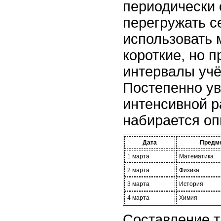
периодически 
перегружать с
использовать 
короткие, но 
интервалы уч
Постепенно у
интенсивной р
набирается оп
Дата
Предм
1 марта
Математика
2 марта
Физика
3 марта
История
4 марта
Химия
Составление т