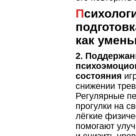
Психологическая
подготовк
как умень
2. Поддержан
психоэмоцио
состояния
игр
снижении трев
Регулярные п
прогулки на с
лёгкие физиче
помогают улу
и снизить уров