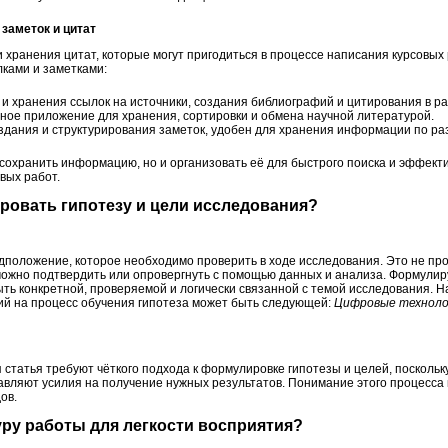
 заметок и цитат
хранения цитат, которые могут пригодиться в процессе написания курсовых 
ками и заметками:
и хранения ссылок на источники, создания библиографий и цитирования в ра
ное приложение для хранения, сортировки и обмена научной литературой.
здания и структурирования заметок, удобен для хранения информации по р
 сохранить информацию, но и организовать её для быстрого поиска и эффект
вых работ.
ровать гипотезу и цели исследования?
положение, которое необходимо проверить в ходе исследования. Это не прос
можно подтвердить или опровергнуть с помощью данных и анализа. Формулиру
ыть конкретной, проверяемой и логически связанной с темой исследования. Н
ий на процесс обучения гипотеза может быть следующей:
Цифровые техноло
 статья требуют чёткого подхода к формулировке гипотезы и целей, поскольк
авляют усилия на получение нужных результатов. Понимание этого процесса 
ов.
туру работы для легкости восприятия?