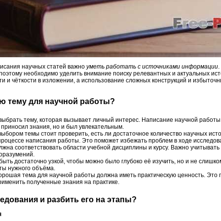
писания научных статей важно
уметь работать с источниками информации
поэтому необходимо уделить внимание поиску релевантных и актуальных ист
ти и чёткости в изложении, а использование сложных конструкций и избыточн
ю тему для научной работы?
выбрать тему, которая вызывает личный интерес. Написание научной работы
 приносил знания, но и был увлекательным.
ыбором темы стоит проверить, есть ли достаточное количество научных исто
процессе написания работы. Это поможет избежать проблем в ходе исследов
лжна соответствовать области учебной дисциплины и курсу. Важно учитывать
оразумений.
ыть достаточно узкой, чтобы можно было глубоко её изучить, но и не слишко
ты нужного объёма.
рошая тема для научной работы должна иметь практическую ценность. Это п
именить полученные знания на практике.
ледования и разбить его на этапы?
я