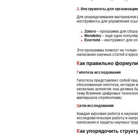
2. Инструменты для организации
Для упорядочивания материалов и 
инструменты для управления ссыл
Zotero
– программа для сбора 
Mendeley
– ещё одно популяр
Evernote
– инструмент для со
Эти программы помогут не только
написании научных статей и курсо
Как правильно формули
Гипотеза исследования
Гипотеза представляет собой пред
обоснованная гипотеза, которую 
несколько аспектов: она должна б
тему Влияние цифровых технолог
материала студентами.
Цели исследования
Каждая курсовая работа и научная
исследовательскую работу и напр
написания и защиты научных труд
Как упорядочить струк