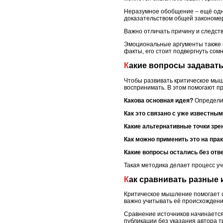
Неразумное обобщение – ещё одна
доказательством общей закономе
Важно отличать причину и следств
Эмоциональные аргументы также м
факты, его стоит подвергнуть сом
Какие вопросы задават
Чтобы развивать критическое мыш
воспринимать. В этом помогают п
Какова основная идея?
Определит
Как это связано с уже известны
Какие альтернативные точки зр
Как можно применить это на пра
Какие вопросы остались без отв
Такая методика делает процесс у
Как сравнивать разны
Критическое мышление помогает с
важно учитывать её происхождение
Сравнение источников начинается
публикации без указания автора 