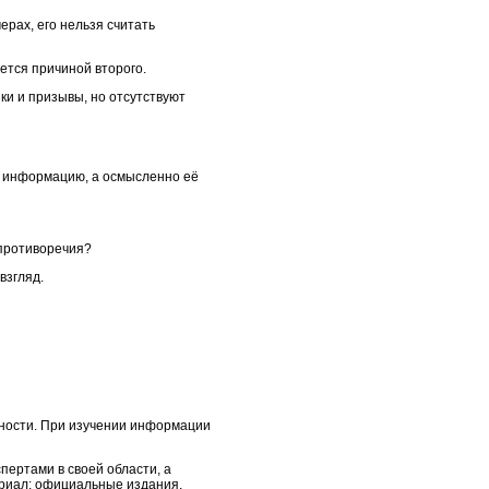
рах, его нельзя считать
яется причиной второго.
ки и призывы, но отсутствуют
ь информацию, а осмысленно её
 противоречия?
взгляд.
чности. При изучении информации
пертами в своей области, а
ериал: официальные издания,