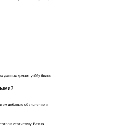
за данных делает учёбу более
ными?
атем добавьте объяснение и
ртов и статистику. Важно