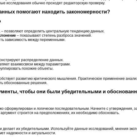
ные исследования обычно проходят редакторскую проверку.
данных помогают находить закономерности?
а
а
– позволяют определить центральную тенденцию данных.
клонение
– показывают степень разброса значений.
ить зависимость между переменными.
онстрируют распределение данных.
вляют взаимосвязи между параметрами.
руппировать похожие объекты.
обствует развитию критического мышления. Практическое применение анали
ть обоснованные решения.
гументы, чтобы они были убедительными и обоснован
ко сформулирован и логически последовательным. Начните с утверждения, з
 аргумент строится на предположениях, их необходимо обосновать.
 делает их убедительными. Используйте данные исследований, мнения экспе
мет надежности и актуальности.