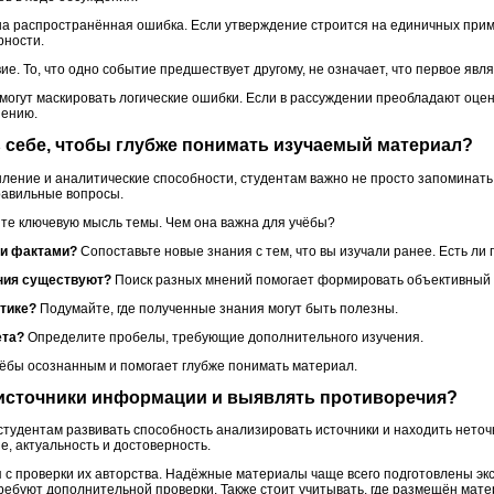
 распространённая ошибка. Если утверждение строится на единичных приме
рности.
ие. То, что одно событие предшествует другому, не означает, что первое явл
огут маскировать логические ошибки. Если в рассуждении преобладают оцен
нению.
ь себе, чтобы глубже понимать изучаемый материал?
ление и аналитические способности, студентам важно не просто запоминат
равильные вопросы.
е ключевую мысль темы. Чем она важна для учёбы?
ми фактами?
Сопоставьте новые знания с тем, что вы изучали ранее. Есть ли
ения существуют?
Поиск разных мнений помогает формировать объективный 
ктике?
Подумайте, где полученные знания могут быть полезны.
ета?
Определите пробелы, требующие дополнительного изучения.
чёбы осознанным и помогает глубже понимать материал.
е источники информации и выявлять противоречия?
тудентам развивать способность анализировать источники и находить нето
, актуальность и достоверность.
 с проверки их авторства. Надёжные материалы чаще всего подготовлены экс
требуют дополнительной проверки. Также стоит учитывать, где размещён мат