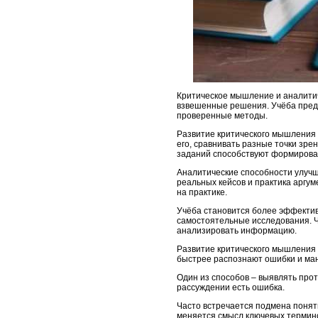
Критическое мышление и аналити
взвешенные решения. Учёба предо
проверенные методы.
Развитие критического мышления 
его, сравнивать разные точки зре
заданий способствуют формирова
Аналитические способности улучш
реальных кейсов и практика аргу
на практике.
Учёба становится более эффектив
самостоятельные исследования. Че
анализировать информацию.
Развитие критического мышления 
быстрее распознают ошибки и ма
Один из способов – выявлять прот
рассуждении есть ошибка.
Часто встречается подмена поняти
меняется смысл ключевых термино