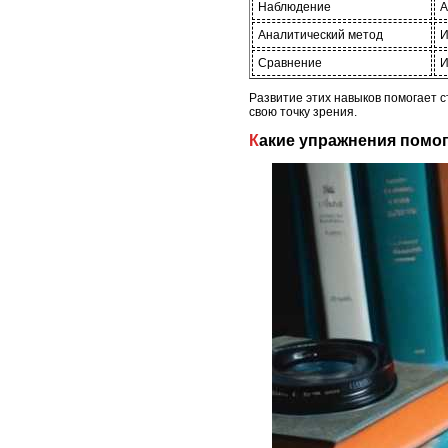
Наблюдение
А
Аналитический метод
И
Сравнение
И
Развитие этих навыков помогает 
свою точку зрения.
Какие упражнения пом