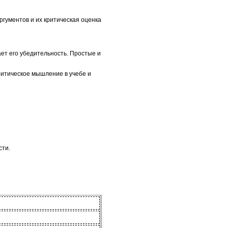
гументов и их критическая оценка
т его убедительность. Простые и
ритическое мышление в учебе и
сти.