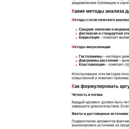
академические публикации и науч
Какие методы анализа 
Методы статистического анализ
Средние значения и медиан
Дисперсия и стандартное от
Корреляция
– помогает выяв
Методы визуализации
Гистограммы
– наглядно дем
Диаграммы рассеяния
– выя
Кластеризация
– помогает сг
Использование этих методов спос
осмысленной и помогает принима
Как формулировать ар
Четкость и логика
Каждый аргумент должен быть чет
завершите доказательством. Если
Факты и достоверные источники
Подкрепление аргументов фактами
анализировать источники на пред