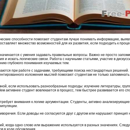
ческие способности помогают студентам лучше понимать информацию, выявл
ставляет множество возможностей для их развития, если подходить к проце
начинается с умения задавать правильные вопросы. Важно не просто запоми
ния и искать логические связи. Работа с научными статьями, участие в диску
нию глубокого понимания изучаемых тем.
аются при работе с задачами, требующими поиска нестандартных решений.
ментированного изложения мыслей помогают студентам не только запоминать
ной, если использовать разнообразные подходы: изучение литературы, гру
м активнее студент вовлекается в процесс, тем быстрее развивается его сп
требует внимания к логике аргументации. Студенты, активно анализирующие
нипуляции.
иворечия. Если доводы не согласуются друг с другом или нарушают принцип н
й, когда одно слово или выражение используется в разных значениях. Следу
в в ходе обсуждения.