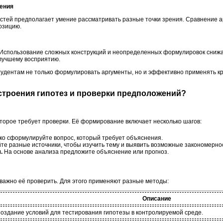
рения
стей предполагает умение рассматривать разные точки зрения. Сравнение ар
озицию.
Использование сложных конструкций и неопределенных формулировок снижае
лучшему восприятию.
тудентам не только формулировать аргументы, но и эффективно применять к
остроения гипотез и проверки предположений?
оторое требует проверки. Её формирование включает несколько шагов:
ко сформулируйте вопрос, который требует объяснения.
те разные источники, чтобы изучить тему и выявить возможные закономерно
.
На основе анализа предложите объяснение или прогноз.
ажно её проверить. Для этого применяют разные методы:
Описание
оздание условий для тестирования гипотезы в контролируемой среде.