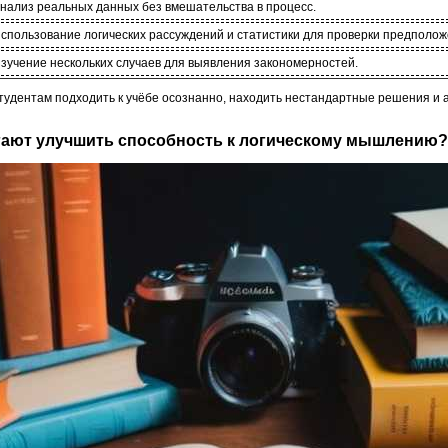
нализ реальных данных без вмешательства в процесс.
спользование логических рассуждений и статистики для проверки предполож
зучение нескольких случаев для выявления закономерностей.
студентам подходить к учёбе осознанно, находить нестандартные решения и 
огают улучшить способность к логическому мышлению?