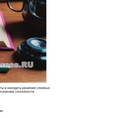
нты и находить решения сложных
итические способности.
ми.