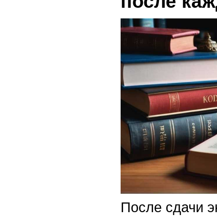
после каж
После сдачи э