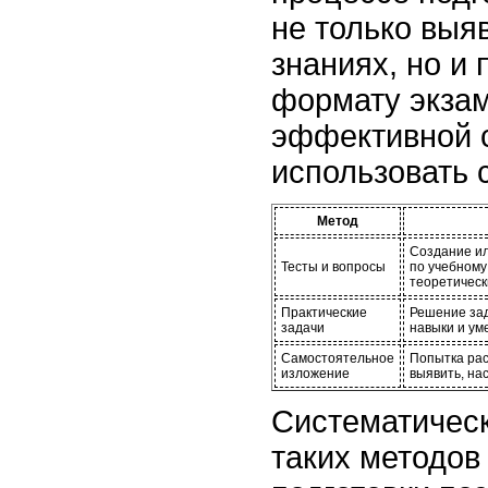
не только выя
знаниях, но и 
формату экзам
эффективной 
использовать
Метод
Создание ил
Тесты и вопросы
по учебному
теоретическ
Практические
Решение зад
задачи
навыки и ум
Самостоятельное
Попытка рас
изложение
выявить, нас
Систематичес
таких методов