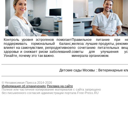
Контроль уровня эстрогенов помогает
Правильное питание при не
поддерживать гормональный баланс,
железа: лучшие продукты, реком
влияет на самочувствие, репродуктивное
по сочетанию питательных вещ
здоровье и снижает риски заболеваний.
советы для улучшения усв
Узнайте, почему это так важно.
минерала организмом.
Детские сады Москвы
::
Ветеринарные кл
© Независимая Пресса 2014-2026
Информация об ограничениях
Реклама на сайте
Полное или частичное копирование материалов с сайта запрещено
без письменного согласия администрации портала Free-Press.RU