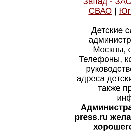
Запад - ЗА
СВАО
|
Юг
Детские с
администр
Москвы, 
Телефоны, ко
руководств
адреса детски
также п
ин
Администра
press.ru жел
хорошег