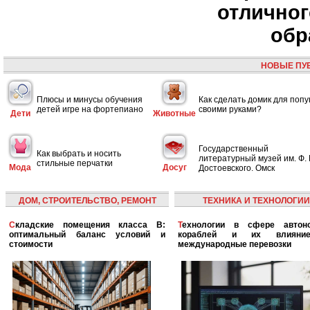
отлично
обр
НОВЫЕ ПУ
Плюсы и минусы обучения
Как сделать домик для попу
детей игре на фортепиано
своими руками?
Дети
Животные
Государственный
Как выбрать и носить
литературный музей им. Ф. 
стильные перчатки
Мода
Досуг
Достоевского. Омск
ДОМ, СТРОИТЕЛЬСТВО, РЕМОНТ
ТЕХНИКА И ТЕХНОЛОГИИ
Складские помещения класса B:
Технологии в сфере автономных
оптимальный баланс условий и
кораблей и их влияни
стоимости
международные перевозки