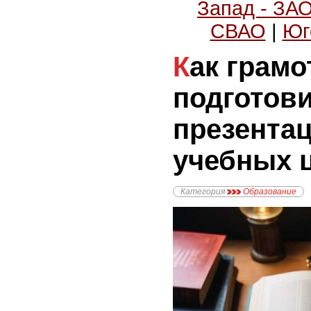
Запад - ЗА
СВАО
|
Юг
Как грамотно
подготови
презента
учебных 
Категория
Образование