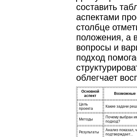
составить таб
аспектами про
столбце отмет
положения, а 
вопросы и вар
подход помога
структуриров
облегчает вос
Основной
Возможные 
аспект
Цель
Какие задачи ре
проекта
Почему выбран и
Методы
подход?
Анализ показал, ч
Результаты
подтверждает...