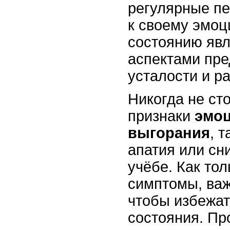
регулярные п
к своему эмо
состоянию яв
аспектами пр
усталости и р
Никогда не ст
признаки
эмо
выгорания
, 
апатия или сн
учёбе. Как тол
симптомы, важ
чтобы избежа
состояния. Пр