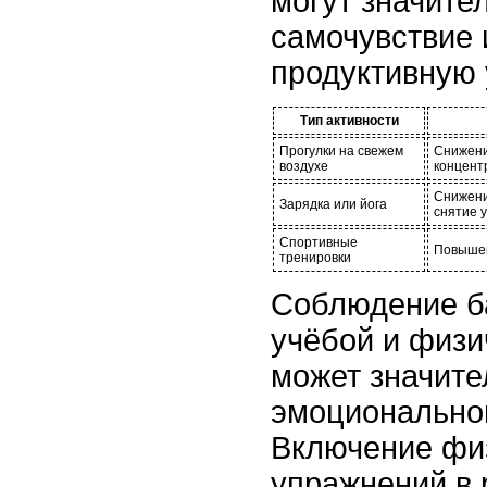
могут значите
самочувствие 
продуктивную 
Тип активности
Прогулки на свежем
Снижени
воздухе
концент
Снижени
Зарядка или йога
снятие 
Спортивные
Повышен
тренировки
Соблюдение б
учёбой и физи
может значите
эмоциональног
Включение фи
упражнений в 