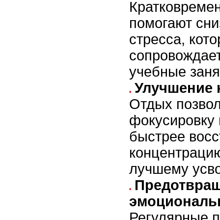
Кратковреме
помогают сни
стресса, кот
сопровождае
учебные заня
Улучшение 
Отдых позвол
фокусировку 
быстрее восс
концентрацию
лучшему усв
Предотвра
эмоциональ
Регулярные 