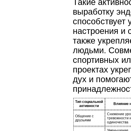
Такие активно
выработку энд
способствует
настроения и 
также укрепля
людьми. Совм
спортивных ил
проектах укр
дух и помогаю
принадлежнос
Тип социальной
Влияние н
активности
Снижение уро
Общение с
тревожности 
друзьями
одиночества
Уменьшение