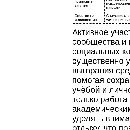
Групповые
психоэмоцион
занятия
нагрузки
Спортивные
Снижение стр
мероприятия
улучшение на
Активное учас
сообщества и
социальных ко
существенно 
выгорания сре
помогая сохра
учёбой и личн
только работа
академическим
уделять вним
отдыху, что по