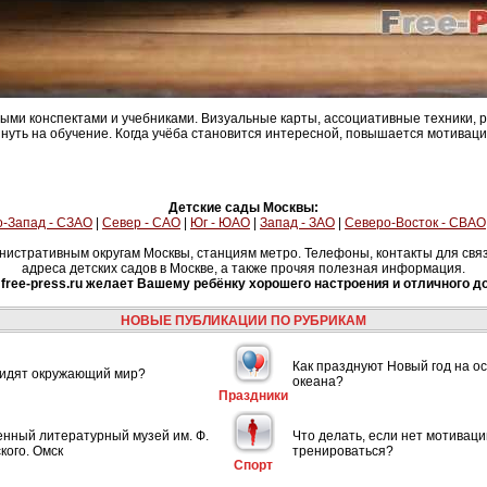
ыми конспектами и учебниками. Визуальные карты, ассоциативные техники, 
януть на обучение. Когда учёба становится интересной, повышается мотивац
Детские сады Москвы:
-Запад - СЗАО
|
Север - САО
|
Юг - ЮАО
|
Запад - ЗАО
|
Северо-Восток - СВАО
нистративным округам Москвы, станциям метро. Телефоны, контакты для связи
адреса детских садов в Москве, а также прочяя полезная информация.
free-press.ru желает Вашему ребёнку хорошего настроения и отличного д
НОВЫЕ ПУБЛИКАЦИИ ПО РУБРИКАМ
Как празднуют Новый год на ос
видят окружающий мир?
океана?
Праздники
енный литературный музей им. Ф.
Что делать, если нет мотиваци
кого. Омск
тренироваться?
Спорт