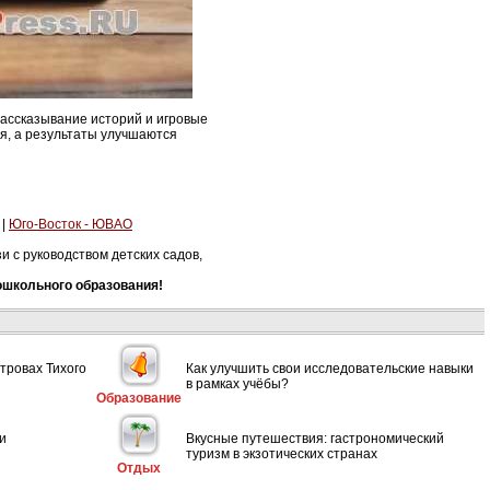
рассказывание историй и игровые
ия, а результаты улучшаются
|
Юго-Восток - ЮВАО
 с руководством детских садов,
ошкольного образования!
тровах Тихого
Как улучшить свои исследовательские навыки
в рамках учёбы?
Образование
и
Вкусные путешествия: гастрономический
туризм в экзотических странах
Отдых