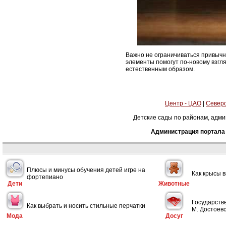
Важно не ограничиваться привычн
элементы помогут по-новому взгл
естественным образом.
Центр - ЦАО
|
Северо
Детские сады по районам, адми
Администрация портала 
Плюсы и минусы обучения детей игре на
Как крысы 
фортепиано
Дети
Животные
Государств
Как выбрать и носить стильные перчатки
М. Достоевс
Мода
Досуг