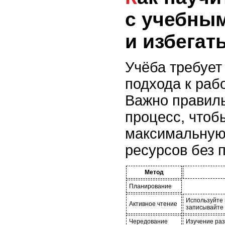
с учебны
и избегат
Учёба требует
подхода к раб
Важно правиль
процесс, чтоб
максимальную 
ресурсов без п
Метод
Планирование
Используйте 
Активное чтение
записывайте 
Чередование
Изучение раз