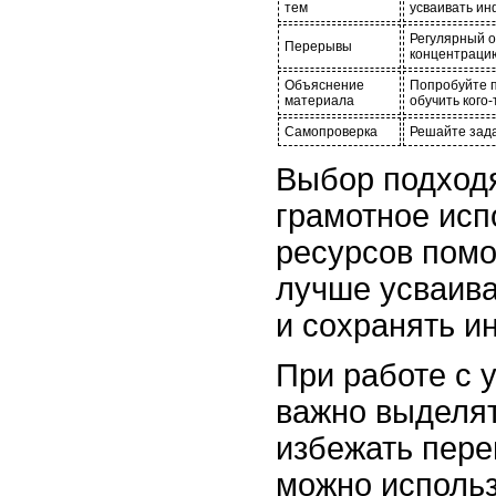
тем
усваивать и
Регулярный 
Перерывы
концентраци
Объяснение
Попробуйте п
материала
обучить кого-
Самопроверка
Решайте зада
Выбор подход
грамотное исп
ресурсов помо
лучше усваив
и сохранять ин
При работе с 
важно выделят
избежать перег
можно использ