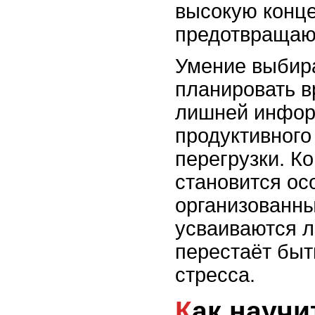
высокую конц
предотвращают
Умение выбира
планировать в
лишней инфор
продуктивного
перегрузки. К
становится ос
организованны
усваиваются л
перестаёт быт
стресса.
Как научиться работать