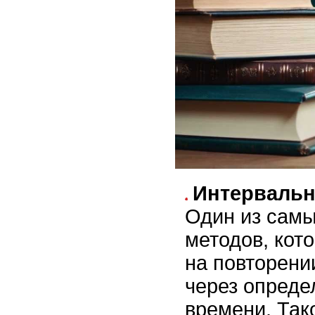
Интервальн
Один из сам
методов, кот
на повторен
через опред
времени. Так