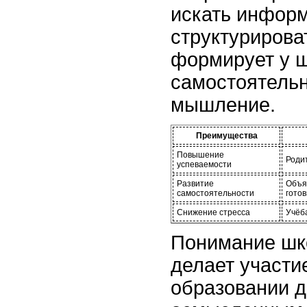
искать инфор
структурирова
формирует у 
самостоятельн
мышление.
Преимущества
Повышение
Роди
успеваемости
Развитие
Объя
самостоятельности
гото
Снижение стресса
Учёба
Понимание шк
делает участи
образовании д