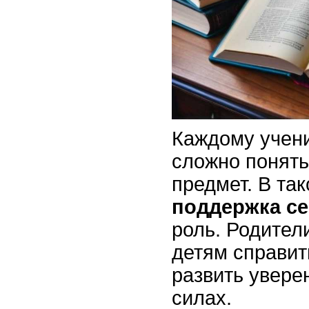
Каждому учен
сложно понят
предмет. В та
поддержка с
роль. Родител
детям справит
развить увере
силах.