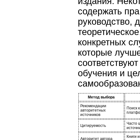
издания. Неко
содержать пра
руководство, д
теоретическое,
конкретных сл
которые лучше
соответствуют
обучения и це
самообразова
Метод выбора
Рекомендации
Поиск к
авторитетных
платфо
источников
Часто 
Цитируемость
источни
Книги 
Авторитет автора