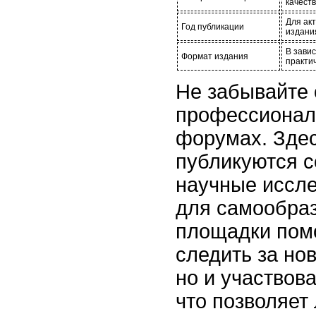
качест
Для ак
Год публикации
издани
В завис
Формат издания
практи
Не забывайте 
профессионал
форумах. Здес
публикуются с
научные иссле
для самообраз
площадки помо
следить за но
но и участвов
что позволяет