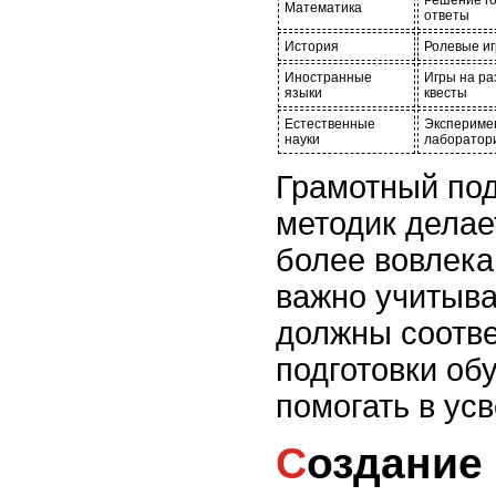
Решение го
Математика
ответы
История
Ролевые иг
Иностранные
Игры на ра
языки
квесты
Естественные
Экспериме
науки
лаборатор
Грамотный по
методик делае
более вовлек
важно учитыва
должны соотве
подготовки об
помогать в ус
Создание системы