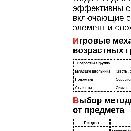
эффективны с
включающие с
элемент и сло
Игровые механики для разных
возрастных г
Возрастная группа
Младшие школьники
Квесты, 
Подростки
Соревнов
Студенты
Симуляц
Выбор методики в зависимости
от предмета
Предмет