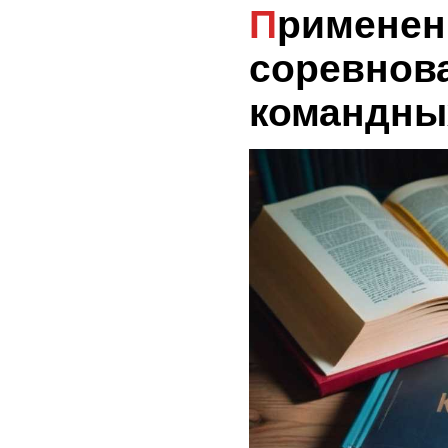
Применение
соревнов
командны