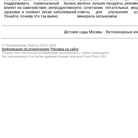
поддерживать гормональный баланс,
железа: лучшие продукты, реком
влияет на самочувствие, репродуктивное
по сочетанию питательных вещ
здоровье и снижает риски заболеваний.
советы для улучшения усв
Узнайте, почему это так важно.
минерала организмом.
Детские сады Москвы
::
Ветеринарные кл
© Независимая Пресса 2014-2026
Информация об ограничениях
Реклама на сайте
Полное или частичное копирование материалов с сайта запрещено
без письменного согласия администрации портала Free-Press.RU