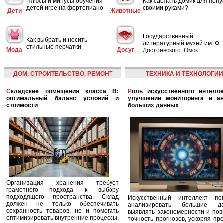
Плюсы и минусы обучения
Как сделать домик для попу
детей игре на фортепиано
своими руками?
Дети
Животные
Государственный
Как выбрать и носить
литературный музей им. Ф. 
стильные перчатки
Мода
Досуг
Достоевского. Омск
ДОМ, СТРОИТЕЛЬСТВО, РЕМОНТ
ТЕХНИКА И ТЕХНОЛОГИИ
Складские помещения класса B:
Роль искусственного интеллекта в
оптимальный баланс условий и
улучшении мониторинга и ан
стоимости
больших данных
Организация хранения требует
грамотного подхода к выбору
подходящего пространства. Склад
Искусственный интеллект по
должен не только обеспечивать
анализировать большие да
сохранность товаров, но и помогать
выявлять закономерности и по
оптимизировать внутренние процессы,
точность прогнозов, ускоряя пр