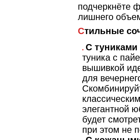
подчеркнёте ф
лишнего объе
Стильные со
С туниками
туника с пай
вышивкой ид
для вечернег
Скомбинируйт
классически
элегантной ю
будет смотре
при этом не 