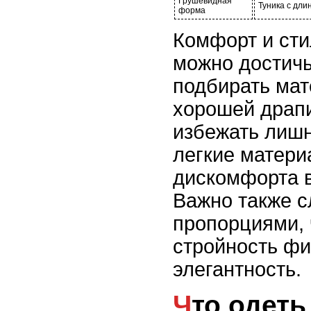
Грушевидная
Туника с дли
форма
Комфорт и сти
можно достичь
подбирать мат
хорошей драп
избежать лишн
легкие матери
дискомфорта в
Важно также с
пропорциями, 
стройность фи
элегантность.
Что одеть под тунику: