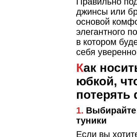
Правильно под
джинсы или бр
основой комфо
элегантного п
в котором буде
себя уверенно
Как носить тунику с
юбкой, чт
потерять
1. Выбирайте подходящий крой
туники
Если вы хотит