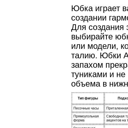
Юбка играет в
создании гарм
Для создания 
выбирайте юб
или модели, к
талию. Юбки А
запахом прекр
туниками и не
объема в нижн
Тип фигуры
Подхо
Песочные часы
Приталенная
Прямоугольная
Свободная т
форма
акцентов на 