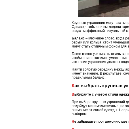
Крупные украшения могут стать я
Однако, чтобы они выглядели гар
создать эффектный визуальный ко
Баланс
– ключевое слово, когда 
серьги или кольца, стоит уменьши
могут стать отличным фоном для 
Также важно учитывать
стиль
ваше
чтобы они оставались уместными. 
что такие украшения должны подче
Найти золотую середину между акс
имеет значение. В результате, с
правильный баланс.
Как выбрать крупные у
Выбирайте с учетом стиля оде
При выборе крупных украшений дл
подойдут минималистичные, но зам
внимание от самой одежды. Напри
выбором.
Не забывайте про гармонию цве