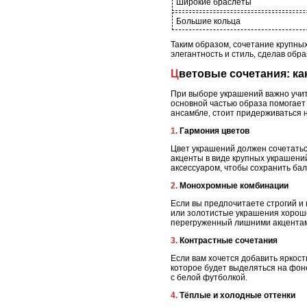
Широкие браслеты
Большие кольца
Таким образом, сочетание крупны
элегантность и стиль, сделав об
Цветовые сочетания: к
При выборе украшений важно учит
основной частью образа помогает
ансамбле, стоит придерживаться 
1. Гармония цветов
Цвет украшений должен сочетатьс
акценты в виде крупных украшени
аксессуаром, чтобы сохранить бал
2. Монохромные комбинации
Если вы предпочитаете строгий и
или золотистые украшения хорошо
перегруженный лишними акцента
3. Контрастные сочетания
Если вам хочется добавить яркост
которое будет выделяться на фон
с белой футболкой.
4. Тёплые и холодные оттенки