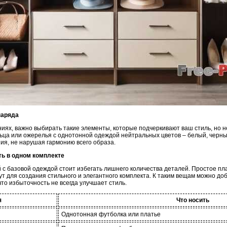
наряда
ниях, важно выбирать такие элементы, которые подчеркивают ваш стиль, но 
льца или ожерелья с однотонной одеждой нейтральных цветов – белый, черны
ия, не нарушая гармонию всего образа.
сть в одном комплекте
 с базовой одеждой стоит избегать лишнего количества деталей. Простое пл
 для создания стильного и элегантного комплекта. К таким вещам можно доб
что избыточность не всегда улучшает стиль.
я
Что носить
Однотонная футболка или платье