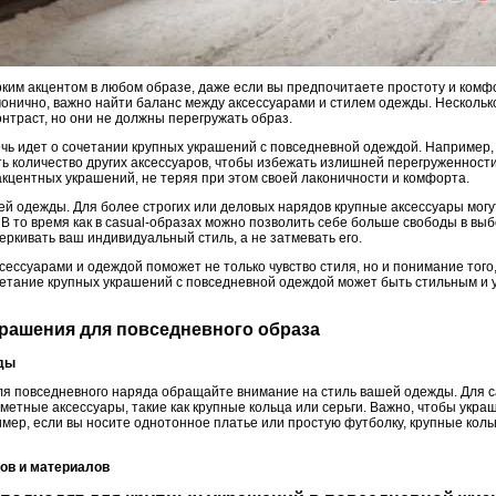
рким акцентом в любом образе, даже если вы предпочитаете простоту и комф
монично, важно найти баланс между аксессуарами и стилем одежды. Нескольк
нтраст, но они не должны перегружать образ.
речь идет о сочетании крупных украшений с повседневной одеждой. Например
ть количество других аксессуаров, чтобы избежать излишней перегруженност
акцентных украшений, не теряя при этом своей лаконичности и комфорта.
й одежды. Для более строгих или деловых нарядов крупные аксессуары могут
В то время как в casual-образах можно позволить себе больше свободы в выб
ркивать ваш индивидуальный стиль, а не затмевать его.
ессуарами и одеждой поможет не только чувство стиля, но и понимание того,
очетание крупных украшений с повседневной одеждой может быть стильным и
крашения для повседневного образа
жды
я повседневного наряда обращайте внимание на стиль вашей одежды. Для ca
етные аксессуары, такие как крупные кольца или серьги. Важно, чтобы укра
мер, если вы носите однотонное платье или простую футболку, крупные коль
тов и материалов