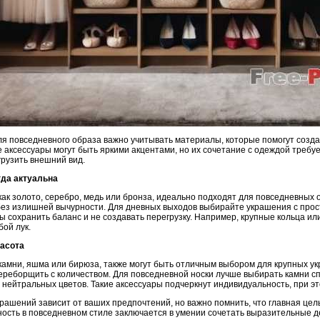
я повседневного образа важно учитывать материалы, которые помогут созда
аксессуары могут быть яркими акцентами, но их сочетание с одеждой требуе
грузить внешний вид.
гда актуальна
как золото, серебро, медь или бронза, идеально подходят для повседневных
 без излишней вычурности. Для дневных выходов выбирайте украшения с пр
сохранить баланс и не создавать перегрузку. Например, крупные кольца или
ой лук.
расота
камни, яшма или бирюза, также могут быть отличным выбором для крупных у
переборщить с количеством. Для повседневной носки лучше выбирать камни с
нейтральных цветов. Такие аксессуары подчеркнут индивидуальность, при эт
рашений зависит от ваших предпочтений, но важно помнить, что главная цел
ность в повседневном стиле заключается в умении сочетать выразительные д