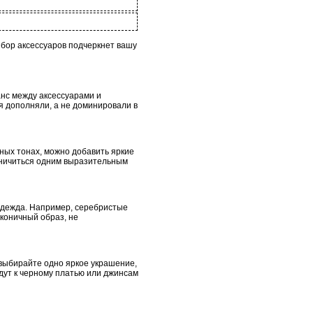
бор аксессуаров подчеркнет вашу
анс между аксессуарами и
я дополняли, а не доминировали в
ных тонах, можно добавить яркие
раничиться одним выразительным
 одежда. Например, серебристые
коничный образ, не
 выбирайте одно яркое украшение,
дут к черному платью или джинсам