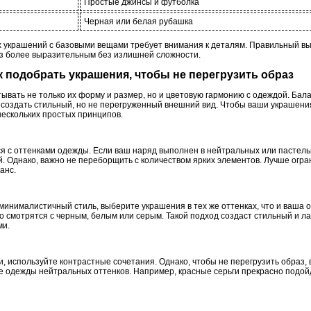
Простые джинсы и футболка
Черная или белая рубашка
х украшений с базовыми вещами требует внимания к деталям. Правильный вы
раз более выразительным без излишней сложности.
ак подобрать украшения, чтобы не перегрузить образ
ывать не только их форму и размер, но и цветовую гармонию с одеждой. Бал
 создать стильный, но не перегруженный внешний вид. Чтобы ваши украшени
нескольких простых принципов.
я с оттенками одежды. Если ваш наряд выполнен в нейтральных или пастель
й. Однако, важно не переборщить с количеством ярких элементов. Лучше ог
анс.
 минималистичный стиль, выберите украшения в тех же оттенках, что и ваша
 смотрятся с черным, белым или серым. Такой подход создаст стильный и ла
ми.
и, используйте контрастные сочетания. Однако, чтобы не перегрузить образ,
е одежды нейтральных оттенков. Например, красные серьги прекрасно подой