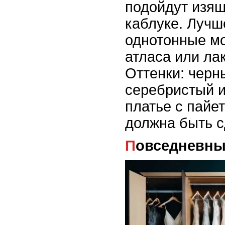
подойдут изя
каблуке. Лучш
однотонные мо
атласа или ла
Оттенки: черн
серебристый и
платье с пайе
должна быть 
Повседневны