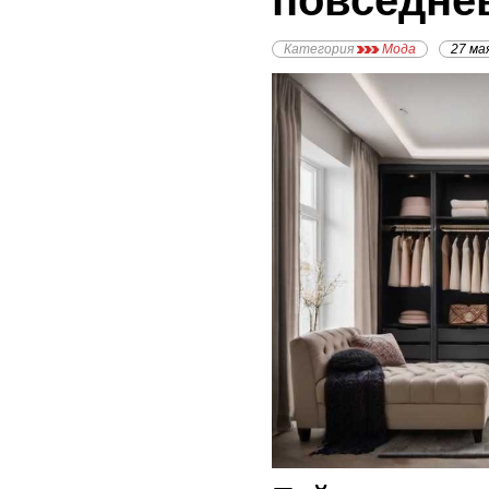
повседне
Категория
Мода
27 ма