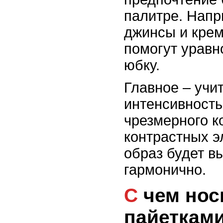
палитре. Напр
джинсы и кре
помогут урав
юбку.
Главное – учи
интенсивность
чрезмерного к
контрастных э
образ будет в
гармонично.
С чем носить вещи с
пайетками