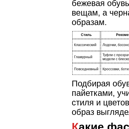
бежевая обувь
вещам, а черн
образам.
Стиль
Рекоме
Классический
Лодочки, босон
Туфли с прозра
Гламурный
модели с блеск
Повседневный
Кроссовки, бот
Подбирая обув
пайетками, уч
стиля и цвето
образ выгляде
Какие фасоны вещей с