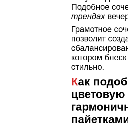
Подобное соче
трендах
вечер
Грамотное соч
позволит созд
сбалансирован
котором блеск
стильно.
Как подобрать
цветовую 
гармоничн
пайеткам