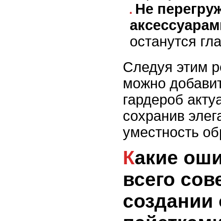
Не перегру
аксессуарам
останутся гл
Следуя этим 
можно добавит
гардероб акту
сохранив элег
уместность об
Какие ошибки чаще
всего со
создании 