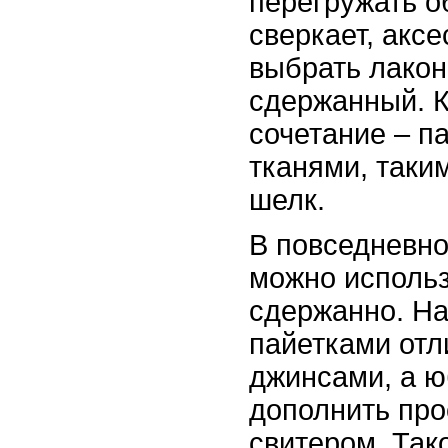
перегружать о
сверкает, акс
выбрать лакон
сдержанный. 
сочетание – п
тканями, таки
шелк.
В повседневно
можно использ
сдержанно. На
пайетками отл
джинсами, а ю
дополнить про
свитером. Так