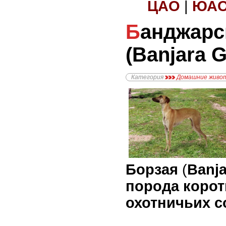
ЦАО
|
ЮА
Банджарская Борзая
(Banjara 
Категория
Домашние живо
Борзая
(
Banj
порода коро
охотничьих с