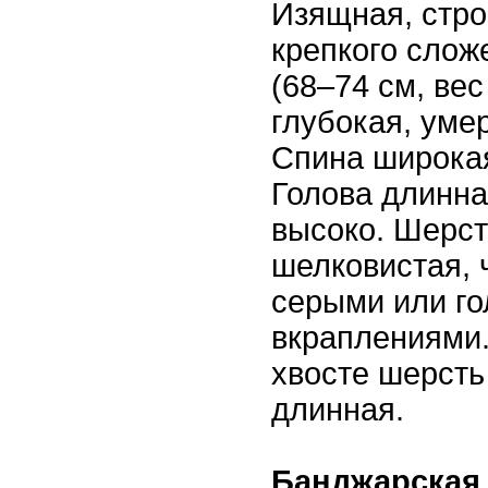
Изящная, стр
крепкого слож
(68–74 см, вес
глубокая, уме
Спина широкая
Голова длинна
высоко. Шерст
шелковистая, 
серыми или г
вкраплениями.
хвосте шерсть
длинная.
Банджарская