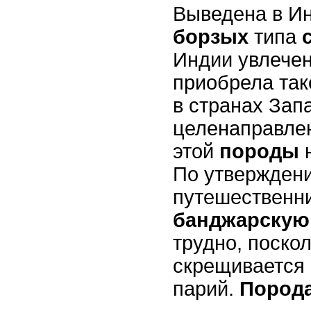
Выведена в И
борзых
типа
Индии увлече
приобрела так
в странах Зап
целенаправле
этой
породы
По утвержден
путешественни
банджарскую
трудно, поско
скрещивается
парий.
Пород