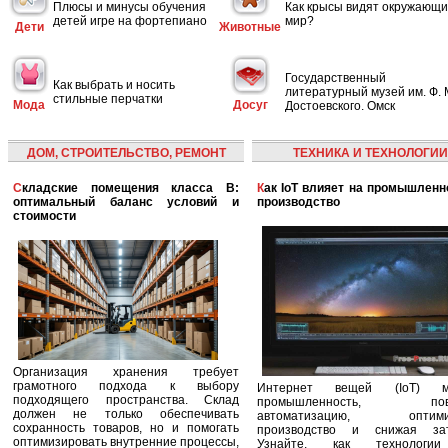
Плюсы и минусы обучения
Как крысы видят окружающ
детей игре на фортепиано
мир?
Дети
Животные
Государственный
Как выбрать и носить
литературный музей им. Ф. 
стильные перчатки
Мода
Досуг
Достоевского. Омск
ДОМ, СТРОИТЕЛЬСТВО, РЕМОНТ
ТЕХНИКА И ТЕХНОЛОГИИ
Складские помещения класса B:
Как IoT влияет на промышленность и
оптимальный баланс условий и
производство
стоимости
Организация хранения требует
грамотного подхода к выбору
Интернет вещей (IoT) м
подходящего пространства. Склад
промышленность, пов
должен не только обеспечивать
автоматизацию, оптими
сохранность товаров, но и помогать
производство и снижая зат
оптимизировать внутренние процессы,
Узнайте, как технологи