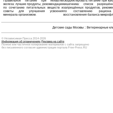
Правильное питание при нехватке
скорректировать питание при ка
железа: лучшие продукты, рекомендации
кишечника: список разрешё
по сочетанию питательных веществ и
запрещённых продуктов, рекоме
советы для улучшения усвоения
по составлению рацион
минерала организмом.
восстановления баланса микроф
Детские сады Москвы
::
Ветеринарные кл
© Независимая Пресса 2014-2026
Информация об ограничениях
Реклама на сайте
Полное или частичное копирование материалов с сайта запрещено
без письменного согласия администрации портала Free-Press.RU