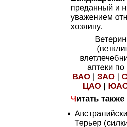
преданный и н
уважением отн
хозяину.
Ветерин
(веткли
влетлечебн
аптеки по
ВАО
|
ЗАО
|
ЦАО
|
ЮА
Читать также
Австралийск
Терьер (силки