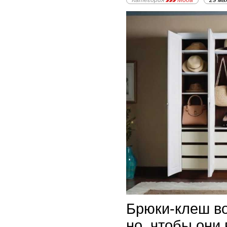
Категория
Мода
29 ма
Брюки-клеш во
но, чтобы они