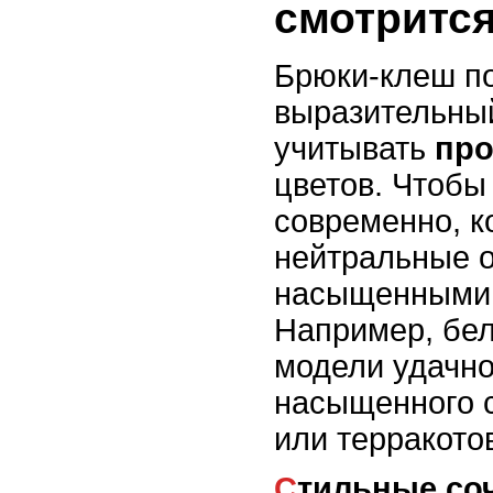
смотритс
Брюки-клеш по
выразительный
учитывать
пр
цветов. Чтобы
современно, 
нейтральные о
насыщенными 
Например, бе
модели удачно
насыщенного с
или терракотов
Стильные сочетания для разных