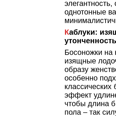
элегантность,
однотонные в
минималистич
Каблуки: изящество и
утонченност
Босоножки на 
изящные лодо
образу женств
особенно подх
классических 
эффект удлине
чтобы длина б
пола – так сил