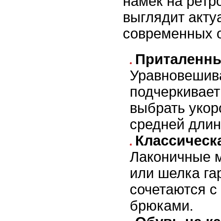
намек на ретр
выглядит акту
современных 
Приталенны
Уравновешива
подчеркивает
выбрать укор
средней длин
Классическ
Лаконичные м
или шелка га
сочетаются с
брюками.