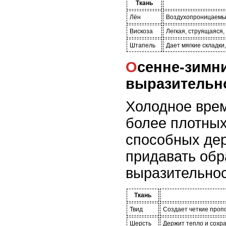
Ткань
Лён
Воздухопроницаемый
Вискоза
Легкая, струящаяся,
Штапель
Дает мягкие складки
Осенне-зимние ткани: тепло и
выразительн
Холодное врем
более плотных
способных де
придавать обр
выразительнос
Ткань
Твид
Создает четкие проп
Шерсть
Держит тепло и сохра