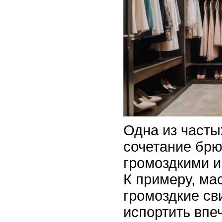
Одна из часты
сочетание брю
громоздкими 
К примеру, ма
громоздкие св
испортить впе