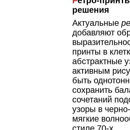
Ретро-принты и современные
решения
Актуальные
р
добавляют об
выразительно
принты в клетк
абстрактные у
активным рису
быть однотон
сохранить бал
сочетаний по
узоры в черно
мягкие волноо
стиле 70-х.