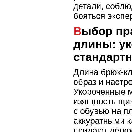
детали, соблю
бояться экспе
Выбор правильной
длины: у
стандарт
Длина брюк-к
образ и настр
Укороченные 
изящность щик
с обувью на п
аккуратными к
придают лёгко