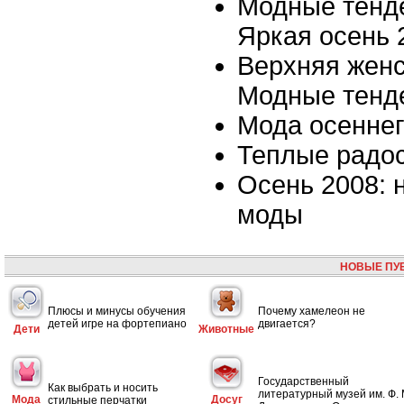
Модные тенде
Яркая осень 
Верхняя женс
Модные тенд
Мода осеннег
Теплые радо
Осень 2008: 
моды
НОВЫЕ ПУ
Плюсы и минусы обучения
Почему хамелеон не
детей игре на фортепиано
двигается?
Дети
Животные
Государственный
Как выбрать и носить
литературный музей им. Ф. 
Мода
Досуг
стильные перчатки