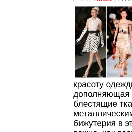
Категория
Мода
20 ок
красоту одежд
дополняющая 
блестящие тка
металлическим
бижутерия в э