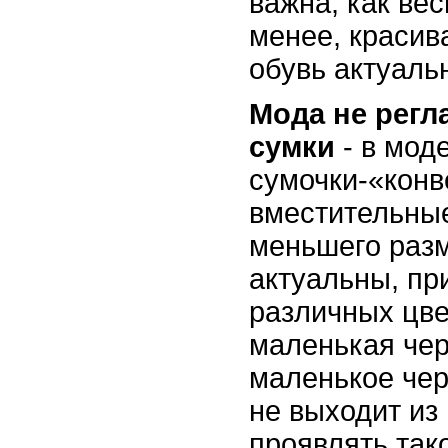
важна, как вес
менее, красив
обувь актуальн
Мода не регл
сумки
- в мод
сумочки-«конв
вместительные
меньшего раз
актуальны, пр
различных цве
маленькая чер
маленькое чер
не выходит из
проявлять так