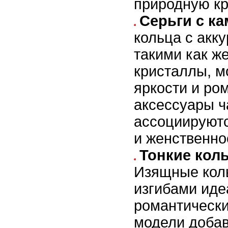
природную кр
Серьги с к
кольца с акк
такими как ж
кристаллы, м
яркости и ро
аксессуары ч
ассоциируютс
и женственно
Тонкие коль
Изящные кол
изгибами иде
романтически
модели добав