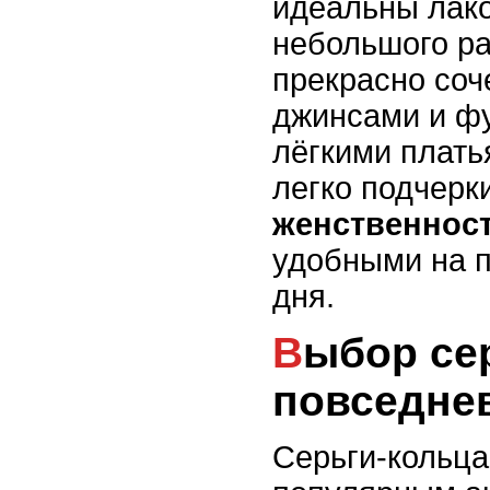
идеальны лак
небольшого р
прекрасно соч
джинсами и фу
лёгкими плать
легко подчерк
женственнос
удобными на п
дня.
Выбор серьг-колец для
повседне
Серьги-кольца