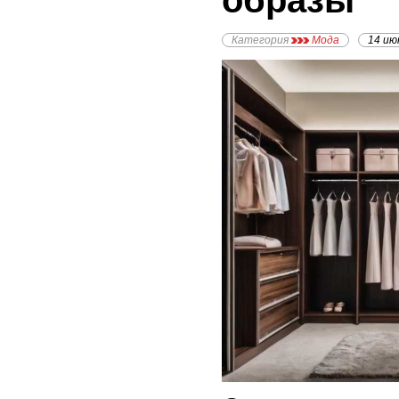
образы
Категория
Мода
14 ию