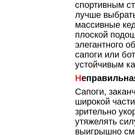
спортивным ст
лучше выбрать
массивные кед
плоской подош
элегантного о
сапоги или бо
устойчивым ка
Неправильна
Сапоги, закан
широкой части
зрительно уко
утяжелять сил
выигрышно см