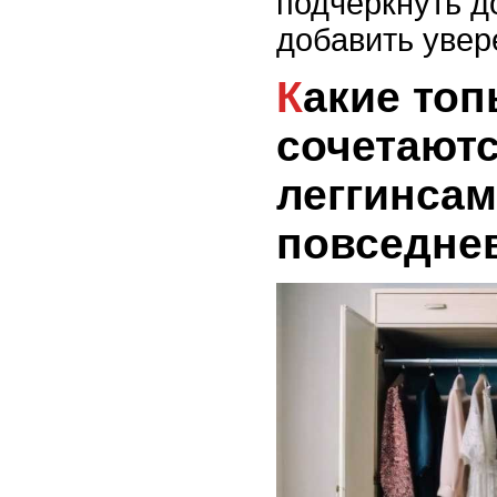
подчеркнуть д
добавить увер
Какие топы лучше всего
сочетаютс
леггинсам
повседне