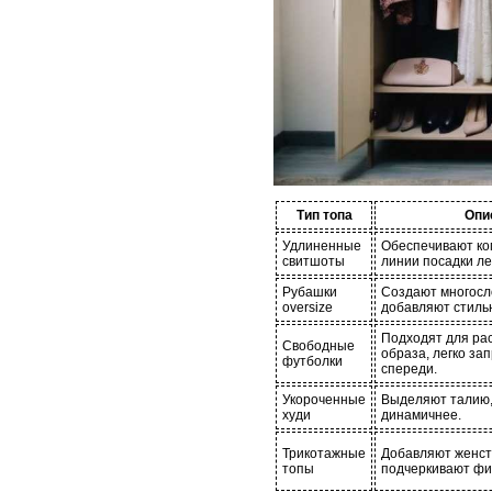
Тип топа
Опи
Удлиненные
Обеспечивают ко
свитшоты
линии посадки ле
Рубашки
Создают многосл
oversize
добавляют стиль
Подходят для ра
Свободные
образа, легко за
футболки
спереди.
Укороченные
Выделяют талию,
худи
динамичнее.
Трикотажные
Добавляют женст
топы
подчеркивают фиг