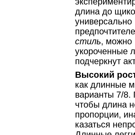
экспериментир
длина до щико
универсально 
предпочтител
стиль
, можно
укороченные л
подчеркнут ак
Высокий рос
как длинные м
варианты 7/8. 
чтобы длина н
пропорции, ин
казаться неп
Длинные легг