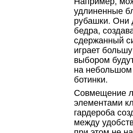
Например, мо
удлиненные бл
рубашки. Они
бедра, создав
сдержанный си
играет большу
выбором буду
на небольшом 
ботинки.
Совмещение л
элементами кл
гардероба соз
между удобств
при этом не 