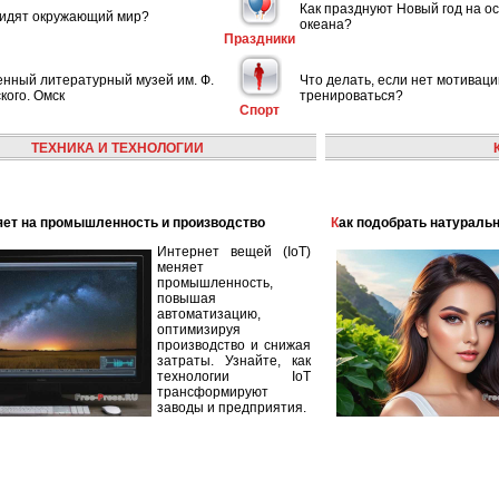
Как празднуют Новый год на ос
видят окружающий мир?
океана?
Праздники
енный литературный музей им. Ф.
Что делать, если нет мотиваци
кого. Омск
тренироваться?
Спорт
ТЕХНИКА И ТЕХНОЛОГИИ
лияет на промышленность и производство
Как подобрать натураль
Интернет вещей (IoT)
меняет
промышленность,
повышая
автоматизацию,
оптимизируя
производство и снижая
затраты. Узнайте, как
технологии IoT
трансформируют
заводы и предприятия.