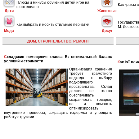
Плюсы и минусы обучения детей игре на
Как крысы 
фортепиано
Дети
Животные
Государств
Как выбрать и носить стильные перчатки
М. Достоевс
Мода
Досуг
ДОМ, СТРОИТЕЛЬСТВО, РЕМОНТ
Складские помещения класса B: оптимальный баланс
условий и стоимости
Как IoT в
Организация хранения
требует грамотного
подхода к выбору
подходящего
пространства. Склад
должен не только
обеспечивать
сохранность товаров,
но и помогать
оптимизировать
внутренние процессы, сокращать издержки и упрощать
работу с грузами.