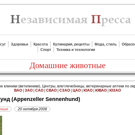
суг
Здоровье
Красота
Кулинария, рецепты
Мода, стиль
Образо
Спорт
Техника и технологии
Домашние животные
 клиники (ветклиники), Центры, влетлечебницы, ветеринарные аптеки по ок
ВАО
|
ЗАО
|
САО
|
СВАО
|
СЗАО
|
ЦАО
|
ЮАО
|
ЮВАО
|
ЮЗАО
унд (Appenzeller Sennenhund)
тные
20 октября 2008