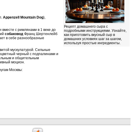
л.
Appenzell Mountain Dog
),
Рецепт домашнего сыра с
вместе с римлянами в 1 веке до
подробными инструкциями. Узнайте,
кий
собаковод
Франц Шертенлейб
как приготовить вкусный сыр в
ает в себе разнообразные
домашних условиях шаг за шагом,
используя простые ингредиенты.
азвитой мускулатурой. Сильные
ехцветный черный с подпалинами и
ельным и общительным
тивный моцион.
ругам Москвы: