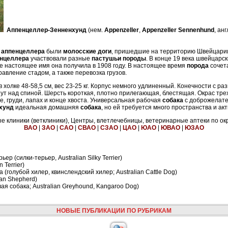
Аппенцеллер-Зенненхунд
(нем.
Appenzeller
,
Appenzeller Sennenhund
, анг
и
аппенцеллера
были
молосские доги
, пришедшие на территорию Швейцарии 
енцеллера
участвовали разные
пастушьи породы
. В конце 19 века швейцарс
вое настоящее имя она получила в 1908 году. В настоящее время
порода
сочет
равление стадом, а также перевозка грузов.
в холке 48-58,5 см, вес 23-25 кг. Корпус немного удлиненный. Конечности с р
нут над спиной. Шерсть короткая, плотно прилегающая, блестящая. Окрас тр
, груди, лапах и конце хвоста. Универсальная рабочая
собака
с доброжелат
хунд
идеальная домашняя
собака
, но ей требуется много пространства и ак
 клиники (ветклиники), Центры, влетлечебницы, ветеринарные аптеки по ок
ВАО
|
ЗАО
|
САО
|
СВАО
|
СЗАО
|
ЦАО
|
ЮАО
|
ЮВАО
|
ЮЗАО
р (силки-терьер, Australian Silky Terrier)
 Terrier)
(голубой хилер, квинслендский хилер; Australian Cattle Dog)
ian Shepherd)
ая собака; Australian Greyhound, Kangaroo Dog)
НОВЫЕ ПУБЛИКАЦИИ ПО РУБРИКАМ