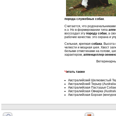
порода служебных собак
.
Считается, что родоначальникам
н.э. Но в формировании типа
апп
воссоздал эту
породу собак
, а с
рабочие качества: это охрана и уп
Сильная, крепкая
собака
. Высота 
челюсти и мощная шея. Хвост заг
белыми отметинами на голове, шее
характером,
аппенцеллер-зеннен
Ветеринарные
Читать также
Австралийский Шелковистый Терье
Австралийский Терьер (Australian
Австралийская Пастушья Собака 
Австралийская Овчарка (Austral
Австралийская Борзая (кенгуров