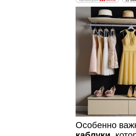
Категория
Мода
11 ию
Особенно важ
каблуки
, кото