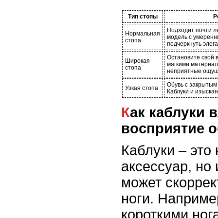
Тип стопы
Р
Подходит почти л
Нормальная
модель с умеренн
стопа
подчеркнуть элега
Остановите свой 
Широкая
мягкими материал
стопа
неприятные ощущ
Обувь с закрытым
Узкая стопа
Каблуки и изыска
Как каблуки влияют на
восприятие о
Каблуки – это
аксессуар, но 
может скорре
ноги. Наприме
короткими ног