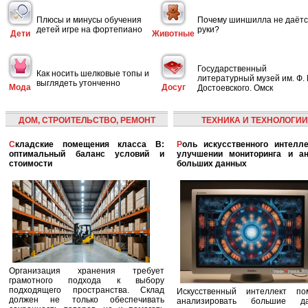
Плюсы и минусы обучения
Почему шиншилла не даётс
детей игре на фортепиано
руки?
Дети
Животные
Государственный
Как носить шелковые топы и
литературный музей им. Ф. 
выглядеть утонченно
Мода
Досуг
Достоевского. Омск
ДОМ, СТРОИТЕЛЬСТВО, РЕМОНТ
ТЕХНИКА И ТЕХНОЛОГИИ
Складские помещения класса B:
Роль искусственного интеллекта в
оптимальный баланс условий и
улучшении мониторинга и ан
стоимости
больших данных
Организация хранения требует
грамотного подхода к выбору
подходящего пространства. Склад
Искусственный интеллект по
должен не только обеспечивать
анализировать большие да