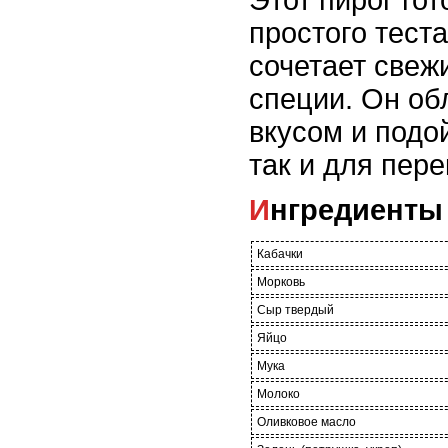
Этот пирог гот
простого тест
сочетает свеж
специи. Он об
вкусом и подо
так и для пере
Ингредиенты
Кабачки
Морковь
Сыр твердый
Яйцо
Мука
Молоко
Оливковое масло