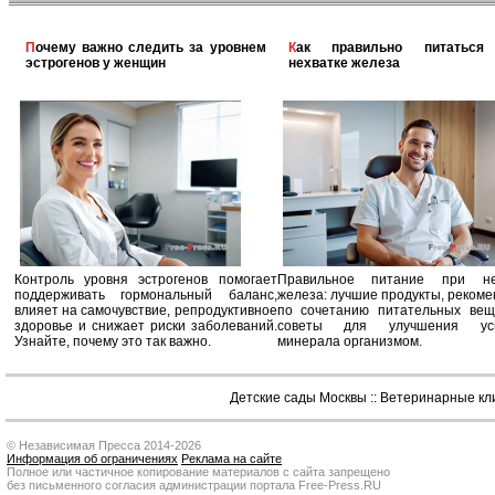
Почему важно следить за уровнем
Как правильно питаться при
эстрогенов у женщин
нехватке железа
Контроль уровня эстрогенов помогает
Правильное питание при не
поддерживать гормональный баланс,
железа: лучшие продукты, реком
влияет на самочувствие, репродуктивное
по сочетанию питательных вещ
здоровье и снижает риски заболеваний.
советы для улучшения усв
Узнайте, почему это так важно.
минерала организмом.
Детские сады Москвы
::
Ветеринарные кл
© Независимая Пресса 2014-2026
Информация об ограничениях
Реклама на сайте
Полное или частичное копирование материалов с сайта запрещено
без письменного согласия администрации портала Free-Press.RU