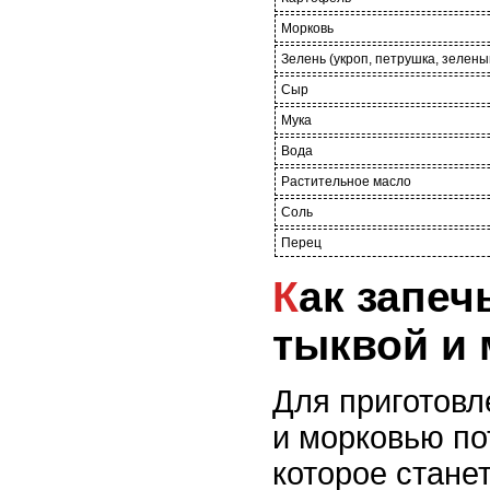
Морковь
Зелень (укроп, петрушка, зелены
Сыр
Мука
Вода
Растительное масло
Соль
Перец
Как запечь пирог с
тыквой и
Для приготовл
и морковью по
которое стане