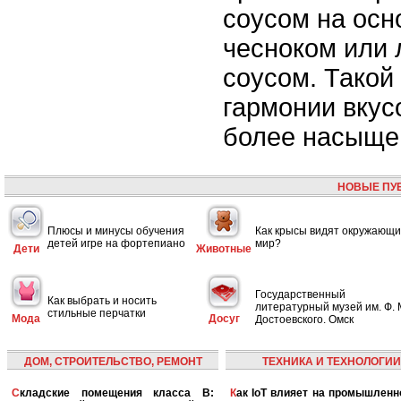
соусом на осн
чесноком или
соусом. Такой
гармонии вкус
более насыще
НОВЫЕ ПУ
Плюсы и минусы обучения
Как крысы видят окружающ
детей игре на фортепиано
мир?
Дети
Животные
Государственный
Как выбрать и носить
литературный музей им. Ф. 
стильные перчатки
Мода
Досуг
Достоевского. Омск
ДОМ, СТРОИТЕЛЬСТВО, РЕМОНТ
ТЕХНИКА И ТЕХНОЛОГИИ
Складские помещения класса B:
Как IoT влияет на промышленность и