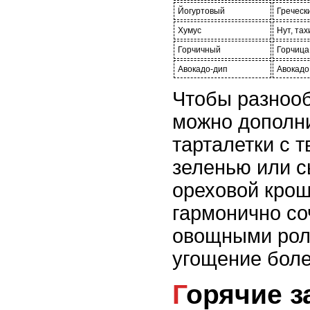
Йогуртовый
Гречески
Хумус
Нут, та
Горчичный
Горчица
Авокадо-дип
Авокадо
Чтобы разнооб
можно дополни
тарталетки с 
зеленью или 
ореховой крош
гармонично со
овощными рол
угощение бол
Горячие закуски из