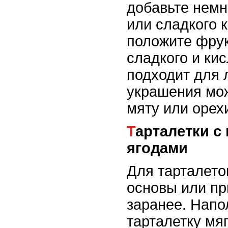
добавьте немн
или сладкого к
положите фрук
сладкого и ки
подходит для 
украшения мо
мяту или орех
Тарталетки с шоколадом и
ягодами
Для тарталето
основы или пр
заранее. Напо
тарталетку м