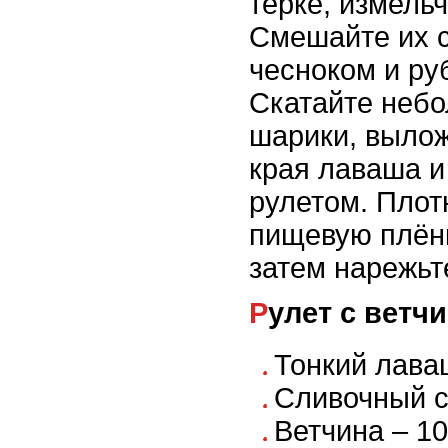
тёрке, измельч
Смешайте их 
чесноком и ру
Скатайте неб
шарики, вылож
края лаваша и
рулетом. Плот
пищевую плёнк
затем нарежьт
Рулет с ветч
Тонкий лаваш
Сливочный с
Ветчина – 10