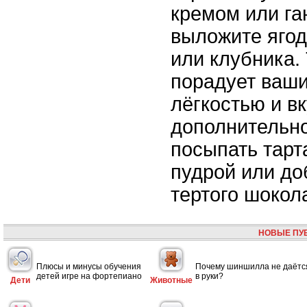
кремом или га
выложите ягод
или клубника.
порадует ваши
лёгкостью и в
дополнительн
посыпать тарт
пудрой или до
тертого шокол
НОВЫЕ ПУ
Плюсы и минусы обучения
Почему шиншилла не даётс
детей игре на фортепиано
в руки?
Дети
Животные