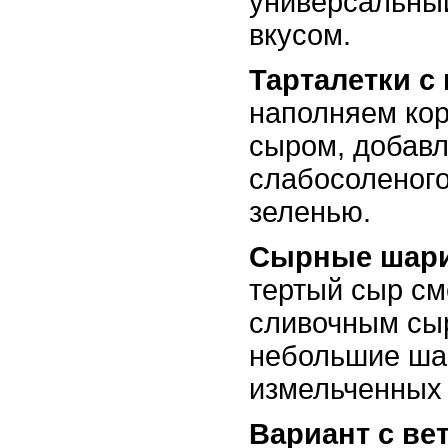
универсальный
вкусом.
Тарталетки с
наполняем ко
сыром, добав
слабосоленого
зеленью.
Сырные шари
тертый сыр с
сливочным сы
небольшие ша
измельченных 
Вариант с ве