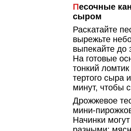
Песочные канапе с ветчиной и
сыром
Раскатайте пе
вырежьте небо
выпекайте до 
На готовые ос
тонкий ломтик
тертого сыра 
минут, чтобы 
Дрожжевое тес
мини-пирожков
Начинки могу
разными: мяс