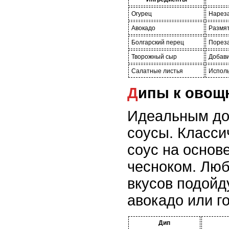
Огурец
Нареза
Авокадо
Размят
Болгарский перец
Пореза
Творожный сыр
Добави
Салатные листья
Исполь
Дипы к ово
Идеальным до
соусы. Класси
соус на основе
чесноком. Лю
вкусов подойд
авокадо или г
Дип