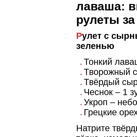
лаваша: 
рулеты за
Рулет с сырными шариками и
зеленью
Тонкий лаваш
Творожный с
Твёрдый сыр
Чеснок – 1 з
Укроп – неб
Грецкие орех
Натрите твёрд