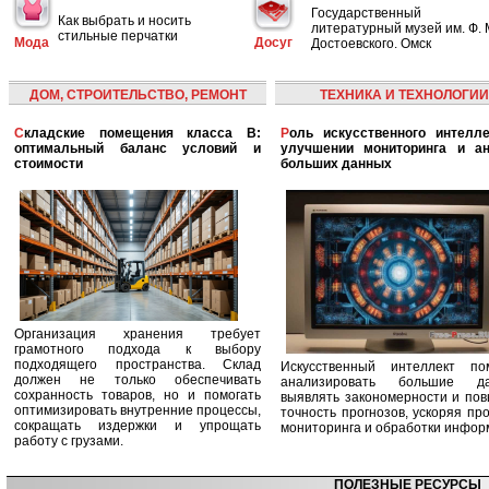
Государственный
Как выбрать и носить
литературный музей им. Ф. 
стильные перчатки
Мода
Досуг
Достоевского. Омск
ДОМ, СТРОИТЕЛЬСТВО, РЕМОНТ
ТЕХНИКА И ТЕХНОЛОГИИ
Складские помещения класса B:
Роль искусственного интеллекта в
оптимальный баланс условий и
улучшении мониторинга и ан
стоимости
больших данных
Организация хранения требует
грамотного подхода к выбору
подходящего пространства. Склад
Искусственный интеллект по
должен не только обеспечивать
анализировать большие да
сохранность товаров, но и помогать
выявлять закономерности и по
оптимизировать внутренние процессы,
точность прогнозов, ускоряя пр
сокращать издержки и упрощать
мониторинга и обработки инфор
работу с грузами.
ПОЛЕЗНЫЕ РЕСУРСЫ