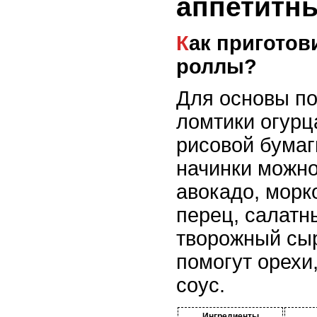
аппетитн
Как приготовить овощные
роллы?
Для основы по
ломтики огурц
рисовой бумаг
начинки можно
авокадо, морк
перец, салатн
творожный сыр
помогут орехи
соус.
Ингредиенты