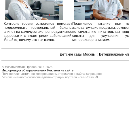
Контроль уровня эстрогенов помогает
Правильное питание при не
поддерживать гормональный баланс,
железа: лучшие продукты, реком
влияет на самочувствие, репродуктивное
по сочетанию питательных вещ
здоровье и снижает риски заболеваний.
советы для улучшения усв
Узнайте, почему это так важно.
минерала организмом.
Детские сады Москвы
::
Ветеринарные кл
© Независимая Пресса 2014-2026
Информация об ограничениях
Реклама на сайте
Полное или частичное копирование материалов с сайта запрещено
без письменного согласия администрации портала Free-Press.RU