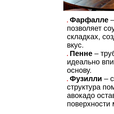
Фарфалле
–
позволяет со
складках, со
вкус.
Пенне
– тру
идеально вп
основу.
Фузилли
– 
структура пом
авокадо оста
поверхности 