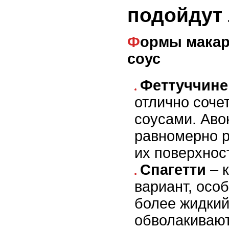
подойдут 
Формы макарон, удерживающие
соус
Феттуччине
отлично соче
соусами. Аво
равномерно 
их поверхнос
Спагетти
– 
вариант, осо
более жидкий
обволакивают