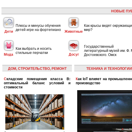
НОВЫЕ ПУ
Плюсы и минусы обучения
Как крысы видят окружающ
детей игре на фортепиано
мир?
Дети
Животные
Государственный
Как выбрать и носить
литературный музей им. Ф. 
стильные перчатки
Мода
Досуг
Достоевского. Омск
ДОМ, СТРОИТЕЛЬСТВО, РЕМОНТ
ТЕХНИКА И ТЕХНОЛОГИИ
Складские помещения класса B:
Как IoT влияет на промышленность и
оптимальный баланс условий и
производство
стоимости