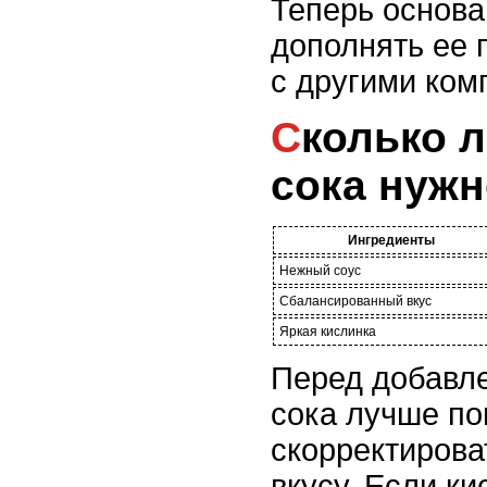
Теперь основа
дополнять ее 
с другими ком
Сколько лимонного
сока нужн
Ингредиенты
Нежный соус
Сбалансированный вкус
Яркая кислинка
Перед добавл
сока лучше по
скорректирова
вкусу. Если ки