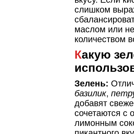
слишком выра
сбалансироват
маслом или н
количеством в
Какую зелень и специи
использо
Зелень:
Отлич
базилик
,
петр
добавят свеже
сочетаются с 
лимонным сок
пикантного вк