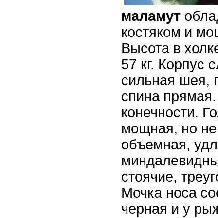
маламут
обла
костяком и м
Высота в холк
57 кг. Корпус 
сильная шея, 
спина прямая.
конечности. Г
мощная, но не
объемная, удл
миндалевидны
стоячие, треу
Мочка носа со
черная и у ры