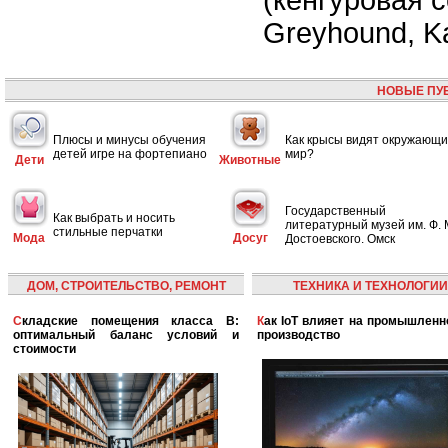
Greyhound, K
НОВЫЕ ПУ
Плюсы и минусы обучения
Как крысы видят окружающ
детей игре на фортепиано
мир?
Дети
Животные
Государственный
Как выбрать и носить
литературный музей им. Ф. 
стильные перчатки
Мода
Досуг
Достоевского. Омск
ДОМ, СТРОИТЕЛЬСТВО, РЕМОНТ
ТЕХНИКА И ТЕХНОЛОГИИ
Складские помещения класса B:
Как IoT влияет на промышленность и
оптимальный баланс условий и
производство
стоимости