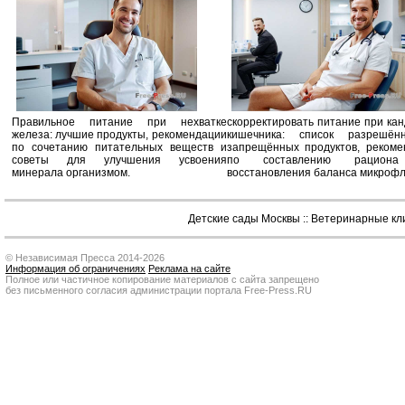
Правильное питание при нехватке
скорректировать питание при ка
железа: лучшие продукты, рекомендации
кишечника: список разрешё
по сочетанию питательных веществ и
запрещённых продуктов, рекоме
советы для улучшения усвоения
по составлению рацион
минерала организмом.
восстановления баланса микроф
Детские сады Москвы
::
Ветеринарные кл
© Независимая Пресса 2014-2026
Информация об ограничениях
Реклама на сайте
Полное или частичное копирование материалов с сайта запрещено
без письменного согласия администрации портала Free-Press.RU