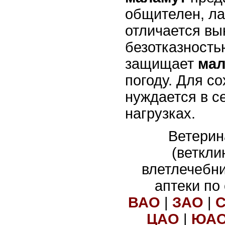
общителен, ла
отличается вы
безотказность
защищает
ма
погоду. Для с
нуждается в с
нагрузках.
Ветерин
(веткли
влетлечебн
аптеки по
ВАО
|
ЗАО
|
ЦАО
|
ЮА