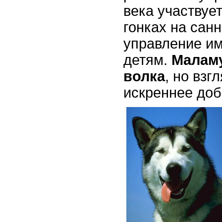
века участвуе
гонках на сан
управление им
детям.
Малам
волка
, но взг
искреннее до