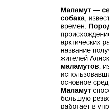
Маламут
—
с
собака
, изве
времен.
Поро
происхождение
арктических р
название полу
жителей Аляс
маламутов
, 
использовавш
основное сред
Маламут
спос
большую резво
работает в упр