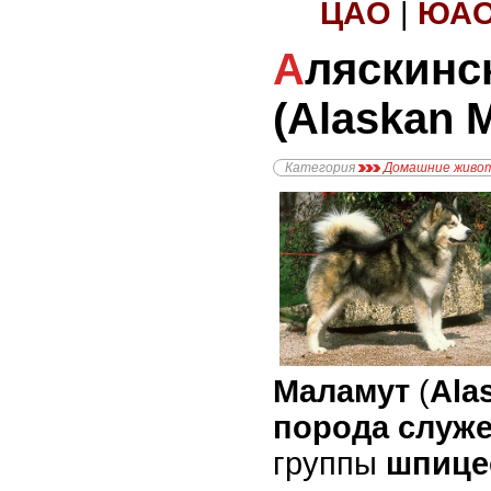
ЦАО
|
ЮА
Аляскинский Маламут
(Alaskan 
Категория
Домашние живо
Маламут
(
Ala
порода служ
группы
шпице