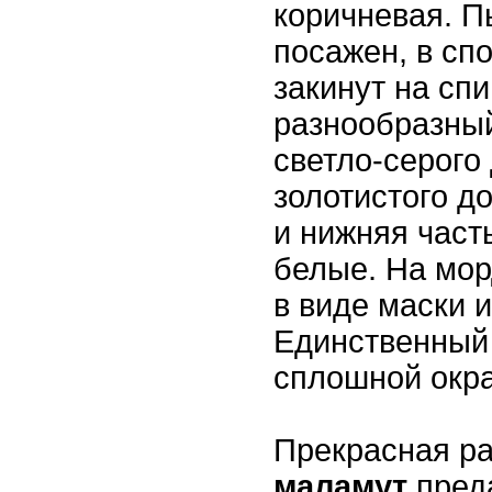
коричневая. 
посажен, в сп
закинут на спи
разнообразный
светло-серого 
золотистого д
и нижняя част
белые. На мо
в виде маски и
Единственный
сплошной окр
Прекрасная р
маламут
пред