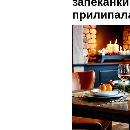
запеканки
прилипал