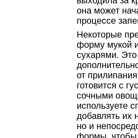
выходила за к
она может нача
процессе запе
Некоторые пр
форму мукой 
сухарями. Это
дополнительно
от прилипания
готовится с г
сочными овощ
используете с
добавлять их н
но и непосред
формы, чтобы