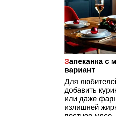
Запеканка с мясом: сытный
вариант
Для любителе
добавить кури
или даже фар
излишней жир
постное мясо,