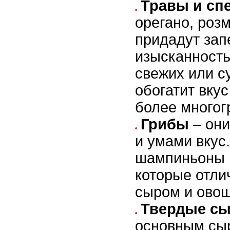
Травы и сп
орегано, роз
придадут зап
изысканность
свежих или с
обогатит вкус
более многог
Грибы
– они
и умами вкус
шампиньоны 
которые отли
сыром и ово
Твердые с
основным сы