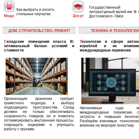
Государственный
Как выбрать и носить
литературный музей им. Ф. 
стильные перчатки
Мода
Досуг
Достоевского. Омск
ДОМ, СТРОИТЕЛЬСТВО, РЕМОНТ
ТЕХНИКА И ТЕХНОЛОГИИ
Складские помещения класса B:
Технологии в сфере автономных
оптимальный баланс условий и
кораблей и их влияни
стоимости
международные перевозки
Организация хранения требует
грамотного подхода к выбору
подходящего пространства. Склад
Автономные суда ме
должен не только обеспечивать
международные перевозки, с
сохранность товаров, но и помогать
затраты и повышая безопасн
оптимизировать внутренние процессы,
Разберём ключевые технологи
сокращать издержки и упрощать
влияние на морскую логистику.
работу с грузами.