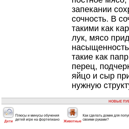
запекании сох
сочность. В с
такими как ка
лук, мясо при
насыщенность 
такие как папр
перец, подчерк
яйцо и сыр пр
нужную структ
НОВЫЕ ПУ
Плюсы и минусы обучения
Как сделать домик для попу
детей игре на фортепиано
своими руками?
Дети
Животные