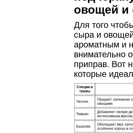
овощей и
Для того чтоб
сыра и овоще
ароматным и 
внимательно о
приправ. Вот 
которые идеал
Специи и
травы
Придаёт запеканке о
Чеснок
овощами.
Добавляет легкую др
Тимьян
интенсивным вкусом,
Обогащает вкус запе
Базилик
особенно хорош в с