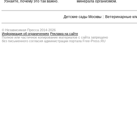
Узнайте, почему это так важно.
минерала организмом.
Детские сады Москвы
::
Ветеринарные кл
© Независимая Пресса 2014-2026
Информация об ограничениях
Реклама на сайте
Полное или частичное копирование материалов с сайта запрещено
без письменного согласия администрации портала Free-Press.RU