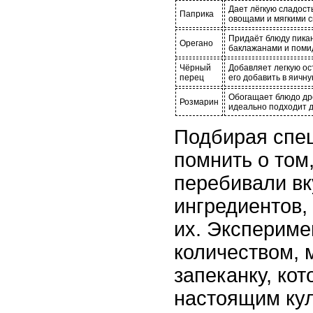
Дает лёгкую сладост
Паприка
овощами и мягкими 
Придаёт блюду пикан
Орегано
баклажанами и поми
Чёрный
Добавляет легкую ос
перец
его добавить в яичну
Обогащает блюдо др
Розмарин
идеально подходит д
Подбирая спец
помнить о том
перебивали вк
ингредиентов,
их. Экспериме
количеством, 
запеканку, кот
настоящим ку