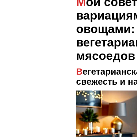
Мои советы по
вариациям
овощами:
вегетариа
мясоедов
Вегетарианская запеканка:
свежесть и 