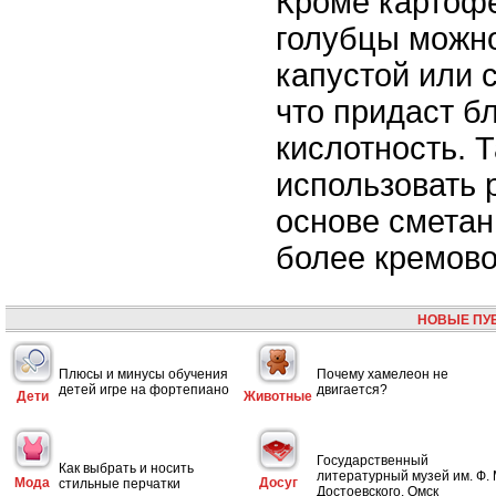
Кроме картофе
голубцы можно
капустой или 
что придаст б
кислотность. 
использовать 
основе сметан
более кремовог
НОВЫЕ ПУ
Плюсы и минусы обучения
Почему хамелеон не
детей игре на фортепиано
двигается?
Дети
Животные
Государственный
Как выбрать и носить
литературный музей им. Ф. 
Мода
Досуг
стильные перчатки
Достоевского. Омск