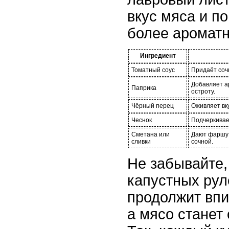
вкус мяса и по
более аромат
Ингредиент
Томатный соус
Придаёт соч
Добавляет а
Паприка
остроту.
Чёрный перец
Оживляет вку
Чеснок
Подчеркивает
Сметана или
Дают фаршу 
сливки
сочной.
Не забывайте,
капустных рул
продолжит впи
а мясо станет