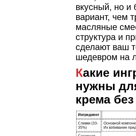
вкусный, но и 
вариант, чем 
масляные смес
структура и п
сделают ваш 
шедевром на 
Какие ингредиенты
нужны дл
крема без
Ингредиент
Сливки (33-
Основной компонен
35%)
Их взбивание прид