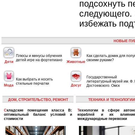
подсохнуть п
следующего.
избежать под
НОВЫЕ ПУ
Плюсы и минусы обучения
Как сделать домик для попу
детей игре на фортепиано
своими руками?
Дети
Животные
Государственный
Как выбрать и носить
литературный музей им. Ф. 
стильные перчатки
Мода
Досуг
Достоевского. Омск
ДОМ, СТРОИТЕЛЬСТВО, РЕМОНТ
ТЕХНИКА И ТЕХНОЛОГИИ
Складские помещения класса B:
Технологии в сфере автономных
оптимальный баланс условий и
кораблей и их влияни
стоимости
международные перевозки