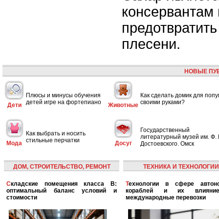
консервантам 
предотвратить
плесени.
НОВЫЕ ПУ
Плюсы и минусы обучения
Как сделать домик для попу
детей игре на фортепиано
своими руками?
Дети
Животные
Государственный
Как выбрать и носить
литературный музей им. Ф. 
стильные перчатки
Мода
Досуг
Достоевского. Омск
ДОМ, СТРОИТЕЛЬСТВО, РЕМОНТ
ТЕХНИКА И ТЕХНОЛОГИИ
Складские помещения класса B:
Технологии в сфере автономных
оптимальный баланс условий и
кораблей и их влияни
стоимости
международные перевозки