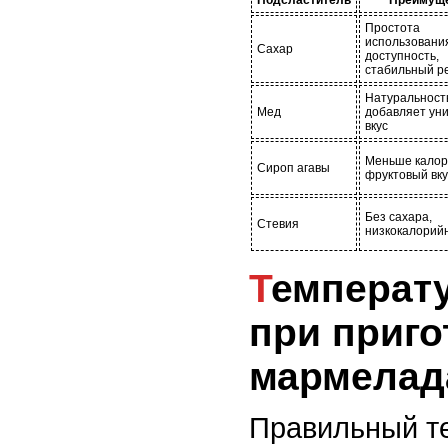
Подсластитель
Преимущ
Простота
использовани
Сахар
доступность,
стабильный р
Натуральност
Мед
добавляет ун
вкус
Меньше калор
Сироп агавы
фруктовый вку
Без сахара,
Стевия
низкокалорий
Температурный режим
при приг
мармелад
Правильный т