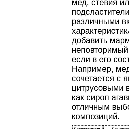
мед, стевия и
подсластител
различными в
характеристик
добавить мар
неповторимый 
если в его сос
Например, ме
сочетается с 
цитрусовыми в
как сироп ага
отличным выб
композиций.