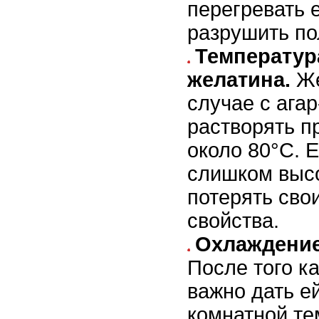
перегревать е
разрушить по
Температур
желатина.
Же
случае с ага
растворять п
около 80°C. 
слишком высо
потерять св
свойства.
Охлаждение
После того ка
важно дать е
комнатной те