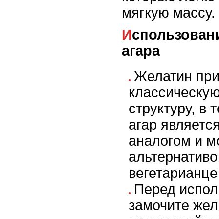
мягкую массу.
Использование желатина и агар-
агара
Желатин пр
классическу
структуру, в 
агар являетс
аналогом и м
альтернативо
вегетарианце
Перед испол
замочите жел