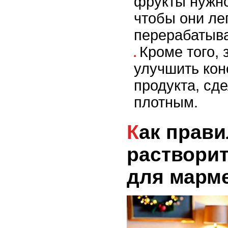
фрукты нужно
чтобы они ле
перерабатыва
Кроме того,
улучшить кон
продукта, сд
плотным.
Как правильно
раствори
для марм