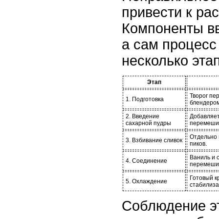
привести к ра
Компоненты вв
а сам процесс
несколько эта
Этап
Творог пе
1. Подготовка
блендером
2. Введение
Добавляет
сахарной пудры
перемешив
Отдельно 
3. Взбивание сливок
пиков.
Ваниль и 
4. Соединение
перемешив
Готовый к
5. Охлаждение
стабилиза
Соблюдение э