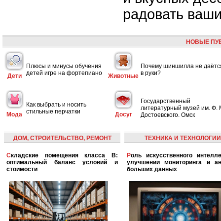
радовать ваши
НОВЫЕ ПУ
Плюсы и минусы обучения
Почему шиншилла не даётс
детей игре на фортепиано
в руки?
Дети
Животные
Государственный
Как выбрать и носить
литературный музей им. Ф. 
стильные перчатки
Мода
Досуг
Достоевского. Омск
ДОМ, СТРОИТЕЛЬСТВО, РЕМОНТ
ТЕХНИКА И ТЕХНОЛОГИИ
Складские помещения класса B:
Роль искусственного интеллекта в
оптимальный баланс условий и
улучшении мониторинга и ан
стоимости
больших данных