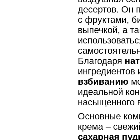
десертов. Он 
с фруктами, б
выпечкой, а т
использоватьс
самостоятельн
Благодаря
на
ингредиентов 
взбиванию
мо
идеальной кон
насыщенного в
Основные ком
крема – свежи
сахарная пуд