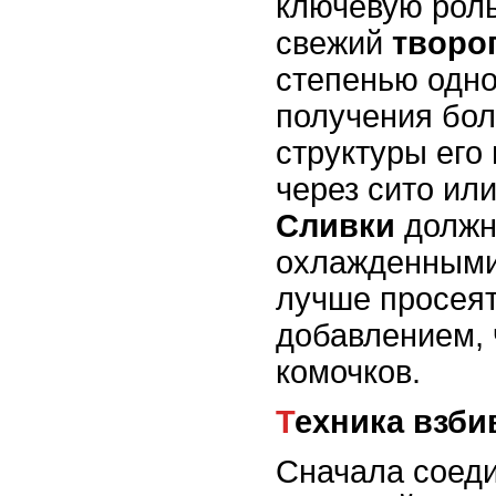
ключевую роль
свежий
творо
степенью одно
получения бол
структуры его
через сито ил
Сливки
должн
охлажденными
лучше просеят
добавлением, 
комочков.
Техника взб
Сначала соеди