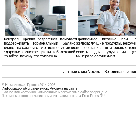
Контроль уровня эстрогенов помогает
Правильное питание при не
поддерживать гормональный баланс,
железа: лучшие продукты, реком
влияет на самочувствие, репродуктивное
по сочетанию питательных вещ
здоровье и снижает риски заболеваний.
советы для улучшения усв
Узнайте, почему это так важно.
минерала организмом.
Детские сады Москвы
::
Ветеринарные кл
© Независимая Пресса 2014-2026
Информация об ограничениях
Реклама на сайте
Полное или частичное копирование материалов с сайта запрещено
без письменного согласия администрации портала Free-Press.RU