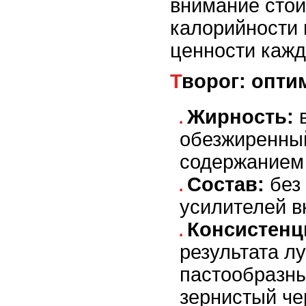
внимание стои
калорийности 
ценности кажд
Творог: опт
Жирность:
в
обезжиренный
содержанием
Состав:
без 
усилителей в
Консистенц
результата л
пастообразны
зернистый че