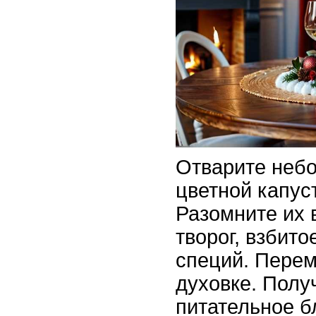
Отварите неб
цветной капус
Разомните их 
творог, взбито
специй. Перем
духовке. Полу
питательное б