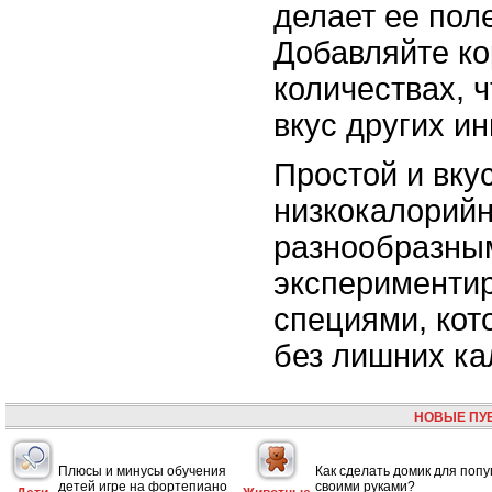
делает ее пол
Добавляйте ко
количествах, 
вкус других ин
Простой и вку
низкокалорийн
разнообразным
экспериментир
специями, кот
без лишних ка
НОВЫЕ ПУ
Плюсы и минусы обучения
Как сделать домик для попу
детей игре на фортепиано
своими руками?