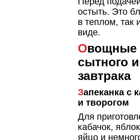
Перед подачей
остыть. Это б
в теплом, так
виде.
Овощные запеканки для
сытного и
завтрака
Запеканка с кабачком, яблоками
и творогом
Для приготовл
кабачок, яблок
яйцо и немног