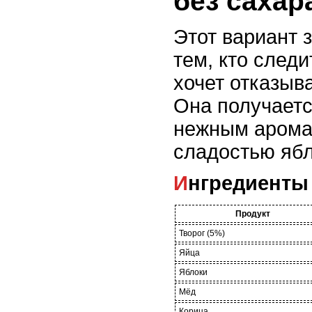
без сахар
Этот вариант 
тем, кто следи
хочет отказыва
Она получаетс
нежным арома
сладостью ябл
Ингредиенты
Продукт
Творог (5%)
Яйца
Яблоки
Мёд
Корица