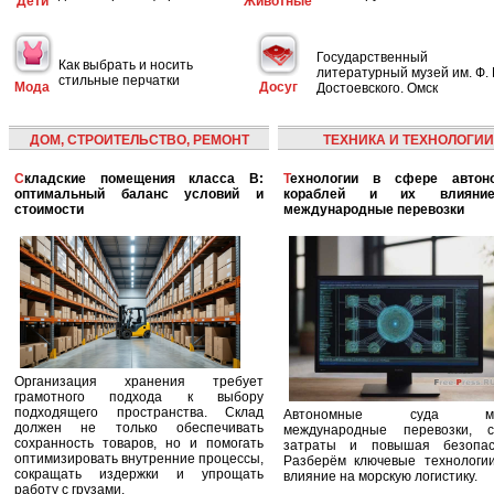
Дети
Животные
Государственный
Как выбрать и носить
литературный музей им. Ф. 
стильные перчатки
Мода
Досуг
Достоевского. Омск
ДОМ, СТРОИТЕЛЬСТВО, РЕМОНТ
ТЕХНИКА И ТЕХНОЛОГИИ
Складские помещения класса B:
Технологии в сфере автономных
оптимальный баланс условий и
кораблей и их влияни
стоимости
международные перевозки
Организация хранения требует
грамотного подхода к выбору
подходящего пространства. Склад
Автономные суда ме
должен не только обеспечивать
международные перевозки, с
сохранность товаров, но и помогать
затраты и повышая безопасн
оптимизировать внутренние процессы,
Разберём ключевые технологи
сокращать издержки и упрощать
влияние на морскую логистику.
работу с грузами.