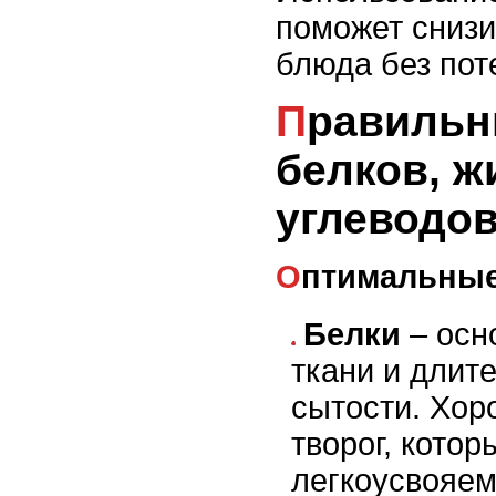
поможет снизи
блюда без пот
Правильные пропорции
белков, ж
углеводов
Оптимальны
Белки
– осн
ткани и длит
сытости. Хор
творог, кото
легкоусвояем