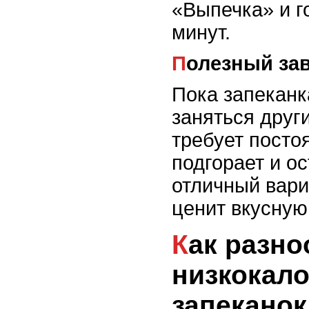
«Выпечка» и г
минут.
Полезный за
Пока запеканк
заняться друг
требует посто
подгорает и ос
отличный вариа
ценит вкусную
Как разнообразить вкус
низкокал
запеканок