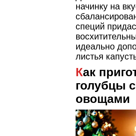
начинку на вк
сбалансирова
специй придас
восхитительны
идеально доп
листья капусты
Как приготовить
голубцы с
овощами