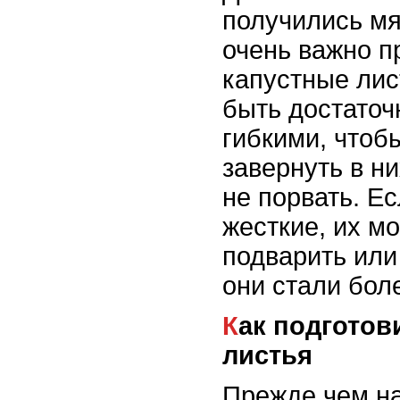
получились мя
очень важно п
капустные лис
быть достаточ
гибкими, чтоб
завернуть в н
не порвать. Е
жесткие, их м
подварить или
они стали бол
Как подготовить капустные
листья
Прежде чем на