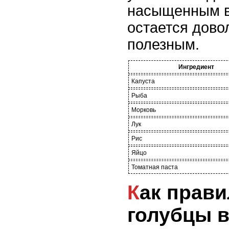
насыщенным вк
остается дово
полезным.
Ингредиент
Капуста
Рыба
Морковь
Лук
Рис
Яйцо
Томатная паста
Как правильно запечь
голубцы в