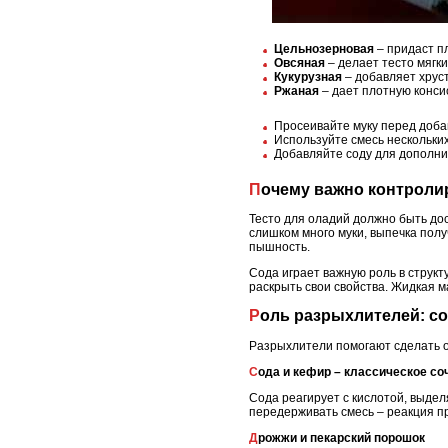
Цельнозерновая
– придаст пл
Овсяная
– делает тесто мягк
Кукурузная
– добавляет хруст
Ржаная
– дает плотную конси
Просеивайте муку перед добав
Используйте смесь нескольких
Добавляйте соду для дополни
Почему важно контроли
Тесто для оладий должно быть дос
слишком много муки, выпечка полу
пышность.
Сода играет важную роль в структ
раскрыть свои свойства. Жидкая м
Роль разрыхлителей: с
Разрыхлители помогают сделать о
Сода и кефир – классическое со
Сода реагирует с кислотой, выдел
передерживать смесь – реакция пр
Дрожжи и пекарский порошок