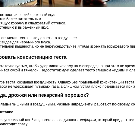
отность и легкий ореховый вкус.
им и более питательным.
ящую корочку и сладковатый оттенок.
стенцию и выраженный вкус.
лением в тесто – это делает его воздушнее.
 видов для необычного вкуса.
тельной пышности, но не переусердствуйте, чтобы избежать горьковатого при
ровать консистенцию теста
таточно густым, чтобы удерживать форму на сковороде, но при этом не чрез
чится сухой и тяжелой. Недостаток муки сделает тесто слишком жидким, и ола
уре теста, создавая воздушность. Однако без правильной консистенции тест
асса не удерживает пузырьки газа, а слишком густая плохо поднимается при 
ода, дрожжи или пекарский порошок?
ладьи пышными и воздушными. Разные ингредиенты работают по-своему, соз
четание
яя углекислый газ. Чаще всего ее соединяют с
кефиром
, который придает тес
оисходит сразу.