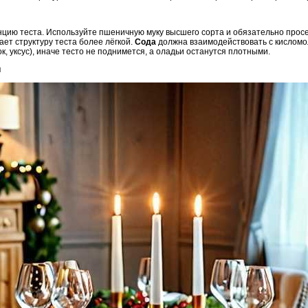
енцию теста. Используйте пшеничную муку высшего сорта и обязательно про
ает структуру теста более лёгкой.
Сода
должна взаимодействовать с кисломо
к, уксус), иначе тесто не поднимется, а оладьи останутся плотными.
и