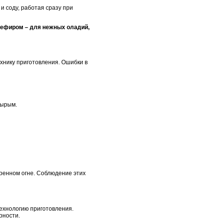
и соду, работая сразу при
кефиром – для нежных оладий,
хнику приготовления. Ошибки в
сырым.
ренном огне. Соблюдение этих
ехнологию приготовления.
рности.