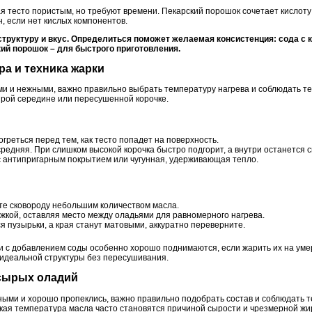
 тесто пористым, но требуют времени. Пекарский порошок сочетает кислоту 
, если нет кислых компонентов.
труктуру и вкус. Определиться поможет желаемая консистенция: сода с 
ий порошок – для быстрого приготовления.
ра и техника жарки
 и нежными, важно правильно выбрать температуру нагрева и соблюдать те
ырой середине или пересушенной корочке.
реться перед тем, как тесто попадет на поверхность.
редняя. При слишком высокой корочка быстро подгорит, а внутри останется 
с антипригарным покрытием или чугунная, удерживающая тепло.
те сковороду небольшим количеством масла.
жкой, оставляя место между оладьями для равномерного нагрева.
я пузырьки, а края станут матовыми, аккуратно переверните.
 с добавлением соды особенно хорошо поднимаются, если жарить их на уме
идеальной структуры без пересушивания.
 сырых оладий
ыми и хорошо пропеклись, важно правильно подобрать состав и соблюдать т
кая температура масла часто становятся причиной сырости и чрезмерной жи