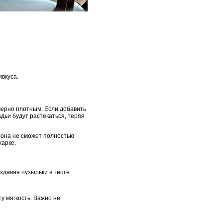
вкуса.
мерно плотным. Если добавить
дьи будут растекаться, теряя
а она не сможет полностью
жарке.
давая пузырьки в тесте.
ту мягкость. Важно не