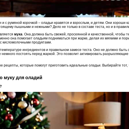
 и с румяной корочкой – оладьи нравятся и взрослым, и детям. Они хороши как
стоящему пышными и нежными? Дело не только в составе теста, но и в прави
является
мука
. Она должна быть свежей, просеянной и качественной, чтобы 
Именно она помогает оладьям подниматься при жарке, делая их мягкими и по
 с кисломолочными продуктами.
 температуре ингредиентов и правильном замесе теста. Оно не должно быть
му немного постоять перед жаркой. Это позволит активировать разрыхляющие
 рецепты, которые помогут приготовить идеальные оладьи. Выбирайте тот, 
ю муку для оладий
?