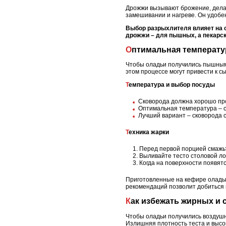
Дрожжи вызывают брожение, делая
замешивании и нагреве. Он удобен
Выбор разрыхлителя влияет на с
дрожжи – для пышных, а пекарск
Оптимальная температу
Чтобы оладьи получились пышными
этом процессе могут привести к с
Температура и выбор посуды
Сковорода должна хорошо прог
Оптимальная температура – с
Лучший вариант – сковорода 
Техника жарки
Перед первой порцией смажь
Выливайте тесто столовой ло
Когда на поверхности появятс
Приготовленные на кефире оладьи
рекомендаций позволит добиться 
Как избежать жирных и
Чтобы оладьи получились воздушн
Излишняя плотность теста и высо