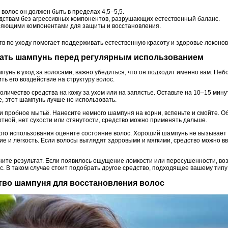
волос он должен быть в пределах 4,5–5,5.
дствам без агрессивных компонентов, разрушающих естественный баланс.
яющими компонентами для защиты и восстановления.
в по уходу помогает поддерживать естественную красоту и здоровье локонов
овать шампунь перед регулярным использованием
пунь в уход за волосами, важно убедиться, что он подходит именно вам. Не
ь его воздействие на структуру волос.
личество средства на кожу за ухом или на запястье. Оставьте на 10–15 мину
, этот шампунь лучше не использовать.
пробное мытьё. Нанесите немного шампуня на корни, вспеньте и смойте. О
тной, нет сухости или стянутости, средство можно применять дальше.
вого использования оцените состояние волос. Хороший шампунь не вызывае
е и лёгкость. Если волосы выглядят здоровыми и мягкими, средство можно вв
ите результат. Если появилось ощущение ломкости или пересушенности, во
. В таком случае стоит подобрать другое средство, подходящее вашему типу
ество шампуня для восстановления волос