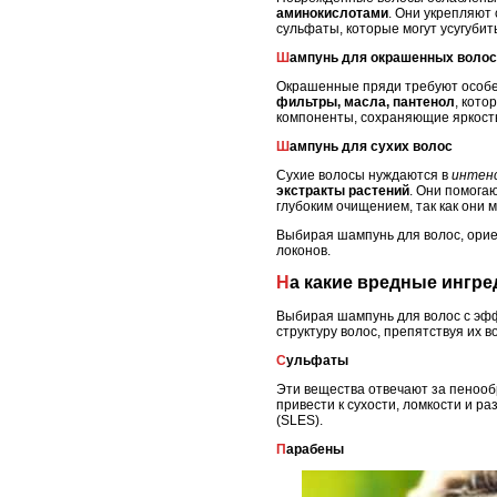
аминокислотами
. Они укрепляют 
сульфаты, которые могут усугубит
Шампунь для окрашенных волос
Окрашенные пряди требуют особенн
фильтры, масла, пантенол
, кот
компоненты, сохраняющие яркость
Шампунь для сухих волос
Сухие волосы нуждаются в
интен
экстракты растений
. Они помога
глубоким очищением, так как они 
Выбирая шампунь для волос, орие
локонов.
На какие вредные ингр
Выбирая шампунь для волос с эфф
структуру волос, препятствуя их 
Сульфаты
Эти вещества отвечают за пенооб
привести к сухости, ломкости и ра
(SLES).
Парабены