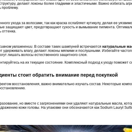
структуру, делают локоны более гладкими и эластичными. Важно избегать агр
ь проблему.
ого ухода за волосами, так как краска ослабляет кутикулу, делая ее уязви
орые защищают цвет, предотвращают сухость и вымывание пигмента. Оптима
 оттенка.
сивном увлажнении
. В составе таких шампуней встречаются
натуральные мас
ют удерживать влагу, делают локоны мягкими и послушными. Избегайте часто
могут лишать волосы естественного защитного слоя.
нтируйтесь на их текущее состояние. Комплексный подход к уходу поможет с
едиенты стоит обратить внимание перед покупкой
ектом восстановления, важно внимательно изучать состав. Некоторые компо
восстановлению.
разование, но вместе с загрязнениями они удаляют натуральные масла, ко
здражению кожи головы. На упаковке они обозначаются как Sodium Lauryl Sulfat