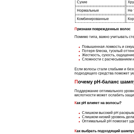
Сухие
Хру
Нормальные
Не 
Комбинированные
Кор
Признаки поврежденных волос
Помимо типа, важно учитывать ст
Повышенная ломкость и секущ
Потеря блеска, тусклый оттен
Жесткость, сухость, ощущени
Сложности с расчесыванием и
Если волосы стали слабыми и без
подходящего средства поможет укр
Почему pH-баланс шамп
Поддержание оптимального уровня
кислотности может ослабить защи
Как pH влияет на волосы?
Слишком высокий pH раскрывае
Слишком низкий уровень дела
Оптимальный pH помогает удер
Как выбрать подходящий шампу