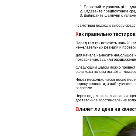
Проверяйте уровень pH – для 
Отдавайте предпочтение сре
Выбирайте шампуни с увлажн
Грамотный подход к выбору средст
Как правильно тестир
Перед тем как включить новый шам
нежелательных реакций и проверит
Для начала нанесите небольшое ко
покраснение, зуд или раздражение
Следующим шагом можно провести 
если кожа головы остаётся комфор
Через несколько часов после пер
пересушенности, а даёт увлажнени
волосами.
Через неделю использования оцен
достаточное восстановление волос
Влияет ли цена на кач