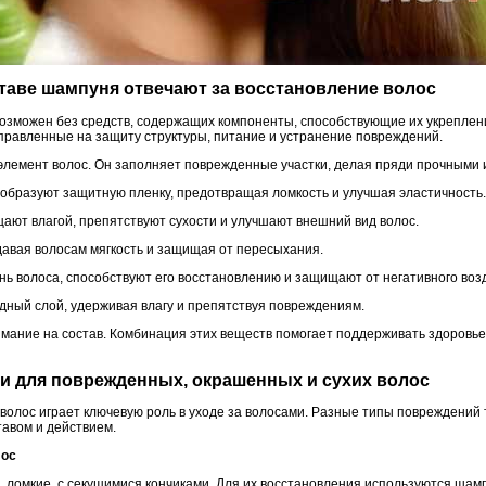
ставе шампуня отвечают за восстановление волос
озможен без средств, содержащих компоненты, способствующие их укрепле
правленные на защиту структуры, питание и устранение повреждений.
элемент волос. Он заполняет поврежденные участки, делая пряди прочными и
образуют защитную пленку, предотвращая ломкость и улучшая эластичность.
ют влагой, препятствуют сухости и улучшают внешний вид волос.
давая волосам мягкость и защищая от пересыхания.
ь волоса, способствуют его восстановлению и защищают от негативного во
ный слой, удерживая влагу и препятствуя повреждениям.
ание на состав. Комбинация этих веществ помогает поддерживать здоровье
ни для поврежденных, окрашенных и сухих волос
олос играет ключевую роль в уходе за волосами. Разные типы повреждений 
авом и действием.
лос
ломкие, с секущимися кончиками. Для их восстановления используются шам