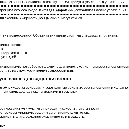
пкие, склонны к ломкости, часто путаются, требуют усиленного увлажнения.
требуют особого ухода, выглядят здоровыми, сохраняют баланс увлажнения.
ни склонны к жирности, концы сухие, могут сечься.
епень повреждения. Обратить внимание стоит на следующие признаки:
иеся кончики.
ок.
е шероховатости.
 укладкой.
жизненными, потребуется шампунь для волос с усиленным восстановлением
епить их структуру и вернуть здоровый вид.
уня важен для здоровья волос
 pH в уходе за волосами играет важную роль в их восстановлении и увлажн
тный слой, сделав локоны ломкими и тусклыми.
т чешуйки кутикулы, что приводит к сухости и спутанности.
ет волосы жирными, ускоряя загрязнение кожи головы.
живать влагу, сохраняя эластичность и гладкость.
нь?