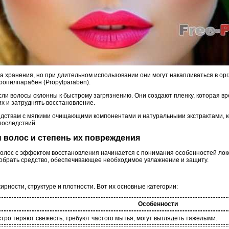
а хранения, но при длительном использовании они могут накапливаться в ор
ропилпарабен (Propylparaben).
если волосы склонны к быстрому загрязнению. Они создают пленку, которая в
х и затруднять восстановление.
едствам с мягкими очищающими компонентами и натуральными экстрактами, 
последствий.
п волос и степень их повреждения
лос с эффектом восстановления начинается с понимания особенностей локо
обрать средство, обеспечивающее необходимое увлажнение и защиту.
рности, структуре и плотности. Вот их основные категории:
Особенности
тро теряют свежесть, требуют частого мытья, могут выглядеть тяжелыми.