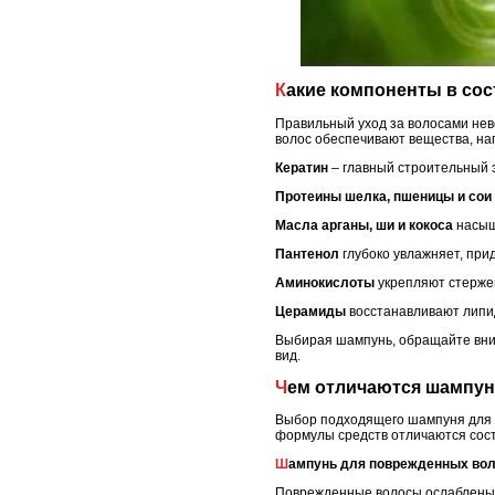
Какие компоненты в со
Правильный уход за волосами нев
волос обеспечивают вещества, на
Кератин
– главный строительный 
Протеины шелка, пшеницы и сои
Масла арганы, ши и кокоса
насыща
Пантенол
глубоко увлажняет, при
Аминокислоты
укрепляют стержен
Церамиды
восстанавливают липид
Выбирая шампунь, обращайте вним
вид.
Чем отличаются шампу
Выбор подходящего шампуня для в
формулы средств отличаются сост
Шампунь для поврежденных во
Поврежденные волосы ослаблены, 