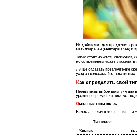
Их добавляют для продления срок
метилпарабен (Methylparaben) и п
Также стоит избегать силиконов, 
но со временем может утяжелять и
Лучше отдавать предпочтение ср
уход за волосами без негативных 
Как определить свой ти
Правильный выбор шампуня для во
уровня повреждения поможет под
Основные типы волос
Волосы различаются по степени жи
Тип волос
Жирные
Быс